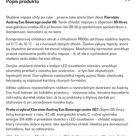
Popis produktu
Studené nápoje vždy po ruke – presne takú istotu Vám dáva
Klarstein
Audrey Evo Beverage cooler 65
. Tento chladič nápojov s objemom
65 litrov
,
energetickou triedou
C
a príkonom len 85 W je spoľahlivým spoločníkom v
domácnosti, kancelárii aj na bare.
Kompresorový chladiaci okruh s chladivom R600a udržiava stabilnú teplotu
od 0 °C do 10 °C – aj v horúcich letných dňoch. Žiadne výkyvy teploty, ktoré
by zbytočne skracovali čerstvosť nápojov. Mechanický termostat umožňuje
presné nastavenie podľa druhu nápoja – či už ide o vychladené pivo,
studenú vodu alebo čerstvé džúsy.
Dvojito zasklené dvierka s bielym LED osvetlením interiéru umožňujú
okamžitý prehľad o obsahu bez otvárania – a tým bez zbytočných
tepelných strát. Dva výškovo nastaviteľné regály pojmú fľaše, plechovky,
tetrapaky aj nápojové kartóny rôznych formátov.
Vďaka výškovo nastaviteľným nôžkam a reverzibilným dvierkam sa Audrey
Evo hodí takmer do každého priestoru – obývacia izba, domáca kancelária,
záhradný domček alebo bar. Je to aj praktický a štýlový darček pri
sťahovaní či pri zariaďovaní nového bytu.
Prečo si vybrať Klarstein Audrey Evo Beverage cooler 65?
Objem 65 litrov,
tichý kompresor s max. 42 dB, energetická trieda C, ročná spotreba
energie 314 kWh a presklené dvierka s LED osvetlením – chladič nápojov,
ktorý rovnako dobre vyzerá, ako spoľahlivo chladí. Ideálny pre domácnosť,
kanceláriu, bar aj reštauráciu.