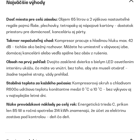
Najväčšie výhody
Dosť miesta pre celú zásobu:
Objem 65 litrov a 2 výškovo nastaviteľné
regále pojmú fľaše, plechovky, tetrapaky aj nápojové kartóny – dostatok
priestoru pre domácnosť, kanceláriu aj párty.
Takmer nepočuteľný chod:
Kompresor pracuje s hladinou hluku max. 42
dB – tichšie ako bežný rozhovor. Môžete ho umiestniť v obývacej izbe,
domácej kancelárii alebo vedľa spálne bez obáv z rušenia.
Obsah na prvý pohľad:
Dvojito zasklené dvierka s bielym LED osvetlením
interiéru ukážu, čo máte vo vnútri, bez toho, aby ste museli otvárať –
žiadne tepelné straty, vždy prehľad.
Stabilná teplota za každého počasia:
Kompresorový okruh s chladivom
R600a udržiava teplotu konštantne medzi 0 °C a 10 °C – bez výkyvov aj
v najteplejšie letné dni.
Nízke prevádzkové náklady po celý rok:
Energetická trieda C, príkon
len 85 W a ročná spotreba 314 kWh znamenajú, že účet za elektrinu
zostáva pod kontrolou – deň čo deň.