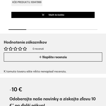
KÓD PRODUKTU: 10047999
KÓ
Vložiť do košíka
Hodnotenie zákazníkov
0 recenzií
Napíšte recenziu
K tomuto tovaru ešte nikto nenapísal recenziu.
-10 €
Odoberajte naše novinky a získajte zľavu 10
€* na ďalší nákup!