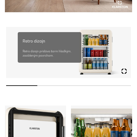
Retro dizajn
Retro dizajn pridáva šarm hladkým,
zaobleným povrchom.