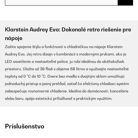
Klarstein Audrey Evo: Dokonalé retro riešenie pre
nápoje
Zažite spojenie štýlu a funkčnosti s chladničkou na nápoje Klarstein
Audrey Evo. Jej retro dizajn v kombinácii s modernými prvkami, ako je
LED osvetlenie a nastaviteľné police, ju robí ideálnou do akéhokoľvek
priestoru. Uložte až 39 fliaš v objeme 68 litrov a využívajte nastaviteľné
teploty od 0 °C do 10 °C. Dvere bez madla s dvojitým sklom umožňujú
jednoduchý prístup a jasný prehľad, zatiaľ čo efektívny chladiaci systém
zabezpečuje rovnomerné chladenie. Ideálna do domácnosti, kancelárie
alebo baru, spája estetickú príťažlivosť s praktickým využitím.
Príslušenstvo