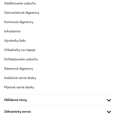
Odvlhčovače vzduchu
Ostrovčekové digestory
Komínové digestory
Infražiariče
Výrobníky ľadu
Chladničky na nápoje
Ochladzovače vzduchu
Nástenné digestory
Indukčné varné dosky
Plynové varné dosky
Obľúbené témy
Zákaznícky servis