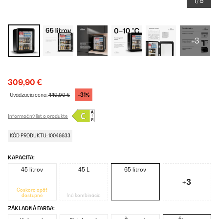
1/8
+3
309,90 €
-31%
Uvádzacia cena:
449,90 €
Informačný list o produkte
KÓD PRODUKTU: 10046633
KAPACITA:
45 litrov
45 L
65 litrov
+3
Čoskoro opäť
dostupné
Iná kombinácia
ZÁKLADNÁ FARBA: