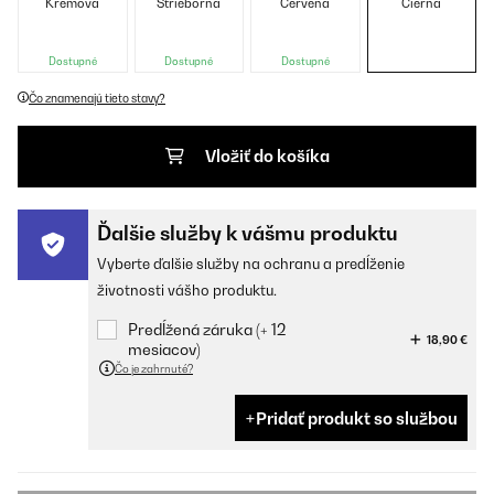
Krémová
Strieborná
Červená
Čierna
Dostupné
Dostupné
Dostupné
Čo znamenajú tieto stavy?
Vložiť do košíka
Ďalšie služby k vášmu produktu
Vyberte ďalšie služby na ochranu a predĺženie
životnosti vášho produktu.
Predĺžená záruka (+ 12
18,90 €
mesiacov)
Čo je zahrnuté?
Pridať produkt so službou