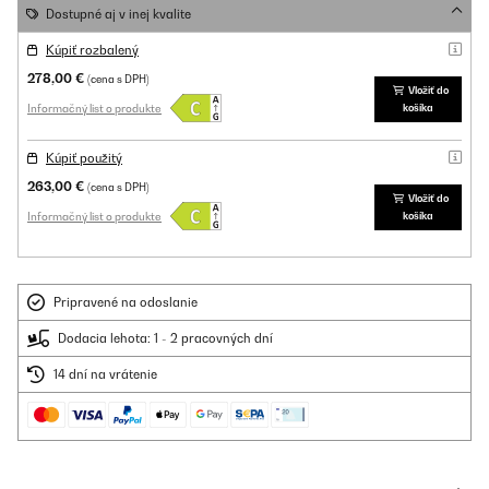
Dostupné aj v inej kvalite
Kúpiť rozbalený
278,00 €
(cena s DPH)
Vložiť do
Informačný list o produkte
košíka
Kúpiť použitý
263,00 €
(cena s DPH)
Vložiť do
Informačný list o produkte
košíka
Pripravené na odoslanie
Dodacia lehota: 1 - 2 pracovných dní
14 dní na vrátenie