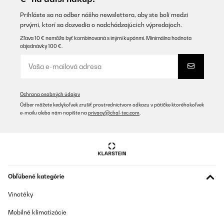
Prihláste sa na odber nášho newslettera, aby ste boli medzi
prvými, ktorí sa dozvedia o nadchádzajúcich výpredajoch.
Zľava 10 € nemôže byť kombinovaná s inými kupónmi. Minimálna hodnota
objednávky 100 €.
Ochrana osobných údajov
Odber môžete kedykoľvek zrušiť prostredníctvom odkazu v pätičke ktoréhokoľvek
e-mailu alebo nám napíšte na
privacy@chal-tec.com
.
Obľúbené kategórie
Vinotéky
Mobilné klimatizácie