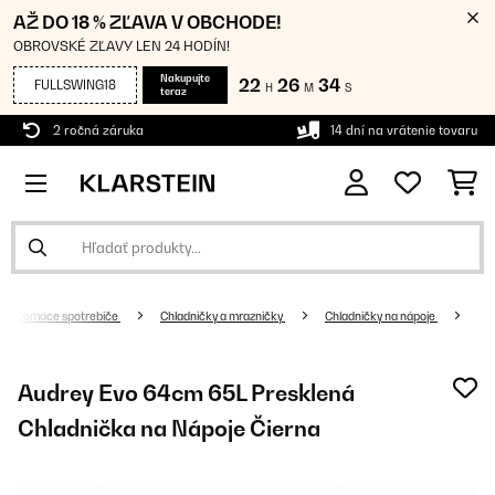
AŽ DO 18 % ZĽAVA V OBCHODE!
OBROVSKÉ ZĽAVY LEN 24 HODÍN!
Nakupujte
22
26
33
FULLSWING18
H
M
S
teraz
2 ročná záruka
14 dní na vrátenie tovaru
Domáce spotrebiče
Chladničky a mrazničky
Chladničky na nápoje
Audrey Evo 64cm 65L Presklená
Chladnička na Nápoje Čierna