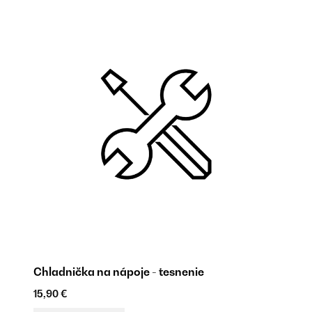
Chladnička na nápoje - tesnenie
Po
15,90 €
18