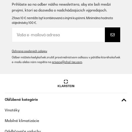
Prihláste sa na odber nášho newslettera, aby ste boli medzi
prvými, ktorí sa dozvedia o nadchádzajúcich výpredajoch.
Zľava 10 € nemôže byť kombinovaná s inými kupónmi. Minimálna hodnota
objednávky 100 €.
Ochrana osobných údajov
Odber môžete kedykoľvek zrušiť prostredníctvom odkazu v pätičke ktoréhokoľvek
e-mailu alebo nám napíšte na
privacy@chal-tec.com
.
Obľúbené kategórie
Vinotéky
Mobilné klimatizácie
Odvlhčovače vzduchu