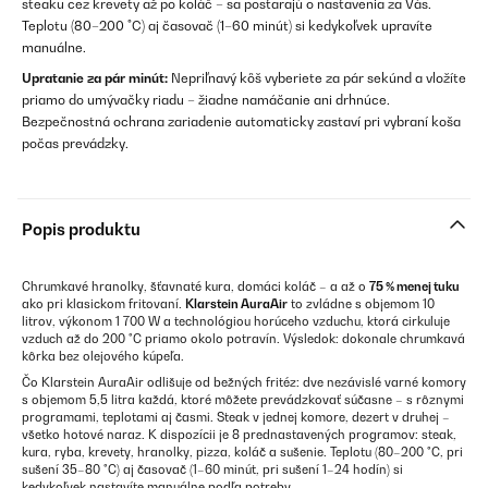
steaku cez krevety až po koláč – sa postarajú o nastavenia za Vás.
Teplotu (80–200 °C) aj časovač (1–60 minút) si kedykoľvek upravíte
manuálne.
Upratanie za pár minút:
Nepriľnavý kôš vyberiete za pár sekúnd a vložíte
priamo do umývačky riadu – žiadne namáčanie ani drhnúce.
Bezpečnostná ochrana zariadenie automaticky zastaví pri vybraní koša
počas prevádzky.
Popis produktu
Chrumkavé hranolky, šťavnaté kura, domáci koláč – a až o
75 % menej tuku
ako pri klasickom fritovaní.
Klarstein AuraAir
to zvládne s objemom 10
litrov, výkonom 1 700 W a technológiou horúceho vzduchu, ktorá cirkuluje
vzduch až do 200 °C priamo okolo potravín. Výsledok: dokonale chrumkavá
kôrka bez olejového kúpeľa.
Čo Klarstein AuraAir odlišuje od bežných fritéz: dve nezávislé varné komory
s objemom 5,5 litra každá, ktoré môžete prevádzkovať súčasne – s rôznymi
programami, teplotami aj časmi. Steak v jednej komore, dezert v druhej –
všetko hotové naraz. K dispozícii je 8 prednastavených programov: steak,
kura, ryba, krevety, hranolky, pizza, koláč a sušenie. Teplotu (80–200 °C, pri
sušení 35–80 °C) aj časovač (1–60 minút, pri sušení 1–24 hodín) si
kedykoľvek nastavíte manuálne podľa potreby.