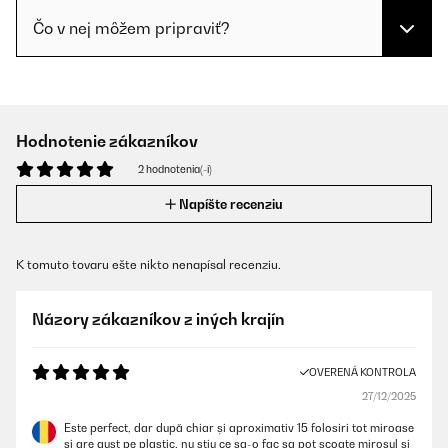
Čo v nej môžem pripraviť?
Hodnotenie zákazníkov
2 hodnotenia(-í)
Napíšte recenziu
K tomuto tovaru ešte nikto nenapísal recenziu.
Názory zákazníkov z iných krajín
OVERENÁ KONTROLA
27/12/2025
Este perfect, dar după chiar și aproximativ 15 folosiri tot miroase
și are gust pe plastic, nu știu ce sa-o fac sa pot scoate mirosul și