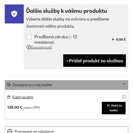
Ďalšie služby k vášmu produktu
Vyberte ďalšie služby na ochranu a predĺženie
životnosti vášho produktu.
Predĺžená záruka (+ 12
9,90 €
mesiacov)
Čo je zahrnuté?
Pridať produkt so službou
Dostupné aj v inej kvalite
Kúpiť použitý
Vložiť do
126,00 €
(cena s DPH)
košíka
Pripravené na odoslanie