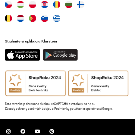
Stiahnite si aplikáciu Klarstein
Táto stránka je chránená službou reCAPTCHA a vzťahujú sa na ňu
Zásady ochrany osobných údajov
a
Podmienky používania
spoločnosti Google.