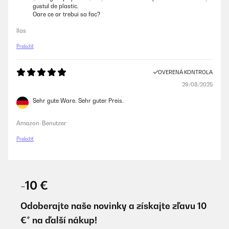
gustul de plastic.
Oare ce ar trebui sa fac?
Ilas
Preložiť
OVERENÁ KONTROLA
29/08/2025
Sehr gute Ware. Sehr guter Preis.
Amazon-Benutzer
Preložiť
-10 €
Odoberajte naše novinky a získajte zľavu 10
€* na ďalší nákup!