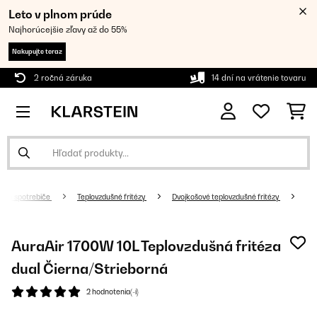
Leto v plnom prúde
Najhorúcejšie zľavy až do 55%
Nakupujte teraz
2 ročná záruka
14 dní na vrátenie tovaru
ské spotrebiče
Teplovzdušné fritézy
Dvojkošové teplovzdušné fritézy
AuraAir 1700W 10L Teplovzdušná fritéza
dual Čierna/Strieborná
2 hodnotenia(-í)