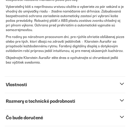
Vyberateľný kôš s nepriľnavou vrstvou vložíte a vyberiete za pár sekúnd a je
vhodný do umývačky riadu – žiadne namáčanie ani drhnúce. Zabudovaná
bezpečnostná ochrana zariadenie automaticky zastaví pri vybraní koša
počas prevádzky. Robustný plášť z ABS plastu zostáva zvonku chladný aj
pri plnom výkone. Ochrana pred prehriatím a automatické vypnutie sú
samozrejmosťou.
Pre rodiny po náročnom pracovnom dni, pre rýchle ohriatie obľúbenej pizze
alebo pre tých, ktorí dbajú na zdravší jedálniček – Klarstein AuraAir sa
prispôsobí každodennému rytmu. Farebný digitálny displej s dotykovým
ovládaním robí prípravu jedál intuitívnou, aj pre menej skúsených kuchárov.
Objednajte Klarstein AuraAir ešte dnes a vychutnajte si chrumkavé jedlá
bez výčitiek svedomia.
Vlastnosti
Rozmery a technické podrobnosti
Čo bude doručené