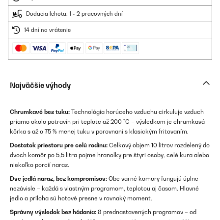
Dodacia lehota: 1 - 2 pracovných dní
14 dní na vrátenie
Najväčšie výhody
Chrumkavé bez tuku:
Technológia horúceho vzduchu cirkuluje vzduch
priamo okolo potravín pri teplote až 200 °C – výsledkom je chrumkavá
kôrka s až o 75 % menej tuku v porovnaní s klasickým fritovaním.
Dostatok priestoru pre celú rodinu:
Celkový objem 10 litrov rozdelený do
dvoch komôr po 5,5 litra pojme hranolky pre štyri osoby, celé kura alebo
niekoľko porcií naraz.
Dve jedlá naraz, bez kompromisov:
Obe varné komory fungujú úplne
nezávisle – každá s vlastným programom, teplotou aj časom. Hlavné
jedlo a príloha sú hotové presne v rovnaký moment.
Správny výsledok bez hádania:
8 prednastavených programov – od