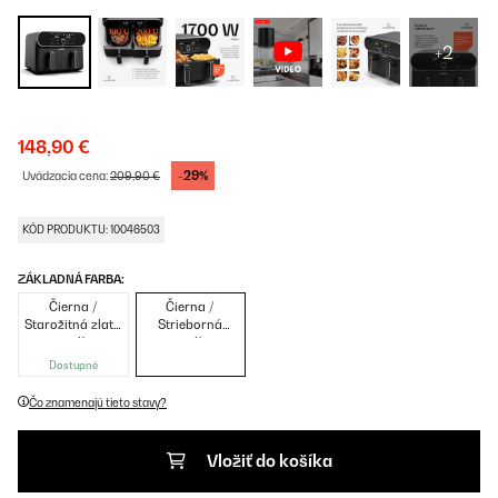
+2
148,90 €
-29%
Uvádzacia cena:
209,90 €
KÓD PRODUKTU: 10046503
ZÁKLADNÁ FARBA:
Čierna /
Čierna /
Starožitná zlatá
Strieborná
metalíza
metalíza
Dostupné
Čo znamenajú tieto stavy?
Vložiť do košíka