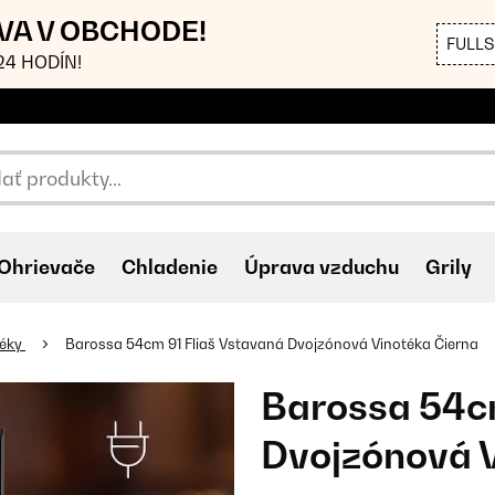
AVA V OBCHODE!
FULL
4 HODÍN!
Ohrievače
Chladenie
Úprava vzduchu
Grily
téky
Barossa 54cm 91 Fliaš Vstavaná Dvojzónová Vinotéka Čierna
Barossa 54cm
Dvojzónová V