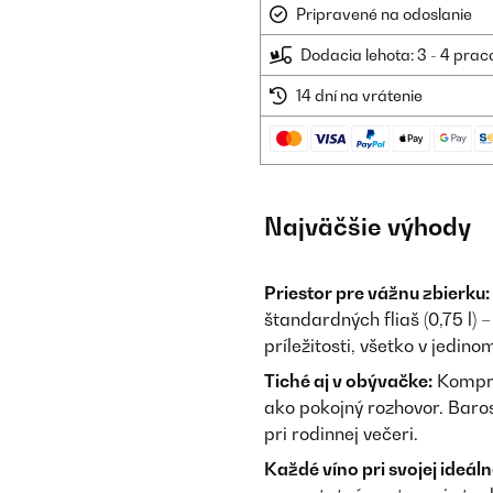
Pripravené na odoslanie
Dodacia lehota: 3 - 4 prac
14 dní na vrátenie
Najväčšie výhody
Priestor pre vážnu zbierku:
štandardných fliaš (0,75 l)
príležitosti, všetko v jedino
Tiché aj v obývačke:
Kompre
ako pokojný rozhovor. Baross
pri rodinnej večeri.
Každé víno pri svojej ideáln