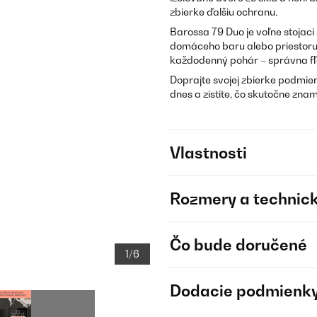
zbierke ďalšiu ochranu.
Barossa 79 Duo je voľne stojaci
domáceho baru alebo priestoru s
každodenný pohár – správna fľa
Doprajte svojej zbierke podmien
dnes a zistite, čo skutočne znam
Vlastnosti
Rozmery a technick
Čo bude doručené
1/6
Dodacie podmienk