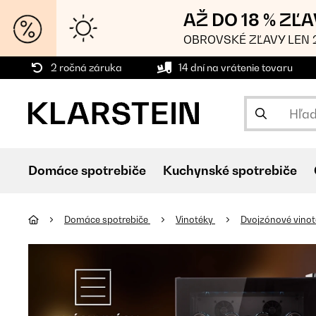
AŽ DO 18 % ZĽ
OBROVSKÉ ZĽAVY LEN 2
2 ročná záruka
14 dní na vrátenie tovaru
Domáce spotrebiče
Kuchynské spotrebiče
Domáce spotrebiče
Vinotéky
Dvojzónové vino