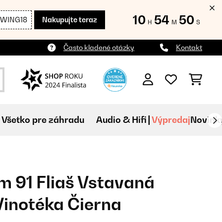
10
54
49
SWING18
Nakupujte teraz
H
M
S
Často kladené otázky
Kontakt
Všetko pre záhradu
Audio & Hifi
Výpredaj
Novink
 91 Fliaš Vstavaná
inotéka Čierna