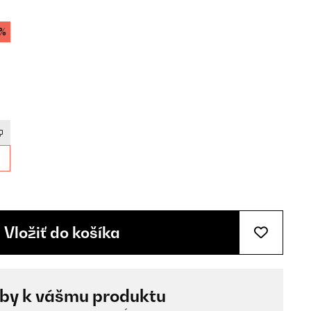
4%
Vložiť do košíka
žby k vášmu produktu