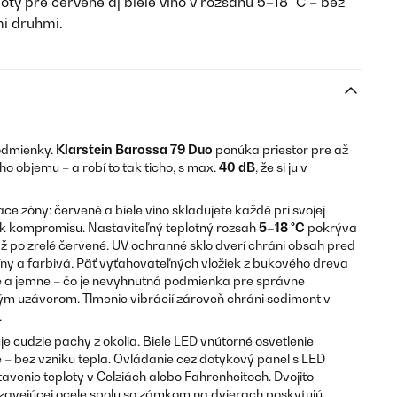
ty pre červené aj biele víno v rozsahu 5–18 °C – bez
i druhmi.
podmienky.
Klarstein Barossa 79 Duo
ponúka priestor pre až
o objemu – a robí to tak ticho, s max.
40 dB
, že si ju v
ce zóny: červené a biele víno skladujete každé pri svojej
ek kompromisu. Nastaviteľný teplotný rozsah
5–18 °C
pokrýva
ž po zrelé červené. UV ochranné sklo dverí chráni obsah pred
íny a farbivá. Päť vyťahovateľných vložiek z bukového dreva
e a jemne – čo je nevyhnutná podmienka pre správne
m uzáverom. Tlmenie vibrácií zároveň chráni sediment v
.
zuje cudzie pachy z okolia. Biele LED vnútorné osvetlenie
 – bez vzniku tepla. Ovládanie cez dotykový panel s LED
venie teploty v Celziách alebo Fahrenheitoch. Dvojito
dzavejúcej ocele spolu so zámkom na dvierach poskytujú