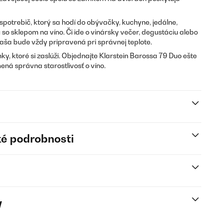
 spotrebič, ktorý sa hodí do obývačky, kuchyne, jedálne,
o sklepom na víno. Či ide o vinársky večer, degustáciu alebo
ša bude vždy pripravená pri správnej teplote.
ky, ktoré si zaslúži. Objednajte Klarstein Barossa 79 Duo ešte
ená správna starostlivosť o víno.
é podrobnosti
y