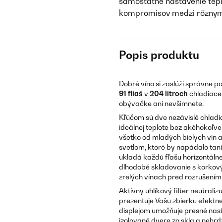
samostatné nastavenie teplo
kompromisov medzi rôznym
Popis produktu
Dobré víno si zaslúži správne 
91 fliaš
v
204 litroch
chladiaceh
obývačke ani nevšimnete.
Kľúčom sú dve nezávislé chladia
ideálnej teplote bez akéhokoľv
všetko od mladých bielych vín a
svetlom, ktoré by napádalo tan
ukladá každú fľašu horizontáln
dlhodobé skladovanie s korkový
zrelých vínach pred rozrušením
Aktívny uhlíkový filter neutrali
prezentuje Vašu zbierku efektne
displejom umožňuje presné nasta
izolované dvere zo skla a nehr