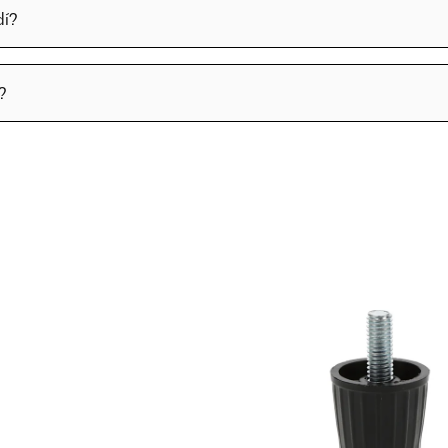
dí?
?