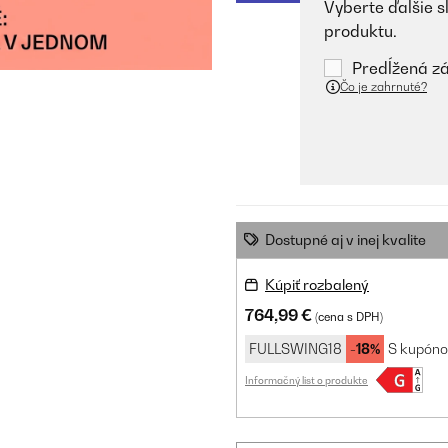
Vyberte ďalšie s
produktu.
Predĺžená zá
Čo je zahrnuté?
Dostupné aj v inej kvalite
Kúpiť rozbalený
764,99 €
(cena s DPH)
FULLSWING18
-18%
S kupón
Informačný list o produkte