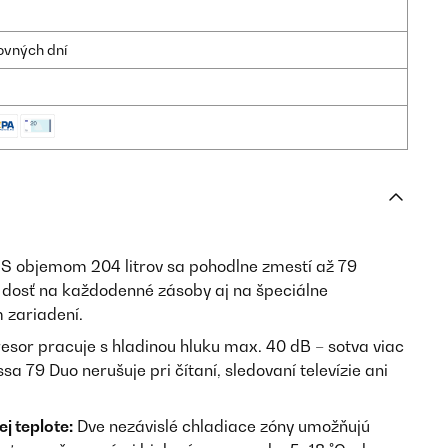
ovných dní
S objemom 204 litrov sa pohodlne zmestí až 79
 – dosť na každodenné zásoby aj na špeciálne
m zariadení.
sor pracuje s hladinou hluku max. 40 dB – sotva viac
a 79 Duo nerušuje pri čítaní, sledovaní televízie ani
ej teplote:
Dve nezávislé chladiace zóny umožňujú