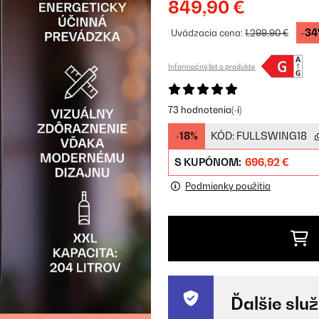
849,90 €
-3
Uvádzacia cena:
1.299,90 €
Informačný list o produkte
73 hodnotenia(-í)
-18%
KÓD:
FULLSWING18
S KUPÓNOM:
696,92 €
Podmienky použitia
Ďalšie slu