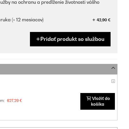
lužby na ochranu a predĺženie životnosti vášho
ruka (+ 12 mesiacov)
42,90 €
Pridať produkt so službou
Vložiť do
om:
627,29 €
košíka