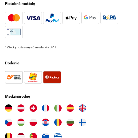
Platobné metódy
OVERENÁ KONTROLA
09/08/2025
Sehr gute Wahl,sind sehr zufrieden.Würde ich jederzeit wieder
kaufen.
Amazon-Benutzer
Preložiť
* Všetky naše ceny sú uvedené s DPH.
OVERENÁ KONTROLA
Dodanie
06/08/2025
Sehr schöner 2 Flammengasherd, für Gasflasche, rostfrei, mit gut
reinigbarer Glasplatte schwarz, selbst zünder, mit
Sicherheitseinrichtung, wir sind sehr zufrieden
Medzinárodný
Amazon-Benutzer
Preložiť
OVERENÁ KONTROLA
03/08/2025