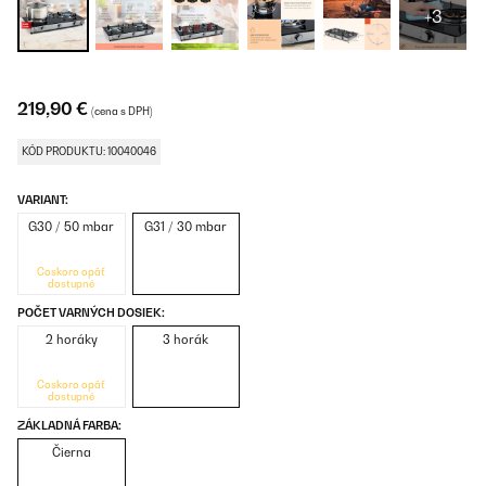
+3
219,90 €
(cena s DPH)
KÓD PRODUKTU: 10040046
VARIANT:
G30 / 50 mbar
G31 / 30 mbar
Čoskoro opäť
dostupné
POČET VARNÝCH DOSIEK:
2 horáky
3 horák
Čoskoro opäť
dostupné
ZÁKLADNÁ FARBA:
Čierna