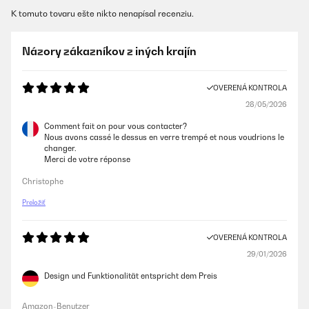
K tomuto tovaru ešte nikto nenapísal recenziu.
Názory zákazníkov z iných krajín
OVERENÁ KONTROLA
28/05/2026
Comment fait on pour vous contacter?
Nous avons cassé le dessus en verre trempé et nous voudrions le
changer.
Merci de votre réponse
Christophe
Preložiť
OVERENÁ KONTROLA
29/01/2026
Design und Funktionalität entspricht dem Preis
Amazon-Benutzer