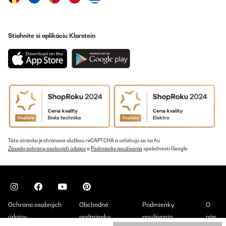
Cette plaque de cuisson est magnifique et j étais surprise par la
taille et le poids. Malheureusement le tuyau ,l embout ne va pas
sur les bouteilles de gaz ,il faut que je trouve un adaptateur.
Stiahnite si aplikáciu Klarstein
Utilisateur d'Amazon
Preložiť
OVERENÁ KONTROLA
29/07/2025
J.ai reçu ma plaque de cuisson Barzona 2 et il manque le flexible
de gaz ainsi que le détendeur. Ces deux accessoires sont
pourtant indiqués dans votre descriptif. Si je ne reçois pas ces 2
accessoires je considérais qu’il s’agit d’une publicité mensongère
et je ne m’interdit pas d’en référer à la répression de fraudes. Je
Táto stránka je chránená službou reCAPTCHA a vzťahujú sa na ňu
vous ai d’ailleurs envoyé un message à ce sujet et j’attends
Zásady ochrany osobných údajov
a
Podmienky používania
spoločnosti Google.
toujours votre réponse. Cordialement
_______________________________
===============================
RÉPONDRE
===============================
Ochrana osobných
Obchodné
Podmienky
O
Cher client,
údajov
podmienky
používania
nás
Nous vous remercions d’avoir pris le temps de partager votre