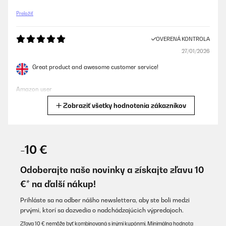
Preložiť
OVERENÁ KONTROLA
27/01/2026
Great product and awesome customer service!
Amazon user
Zobraziť všetky hodnotenia zákazníkov
Preložiť
OVERENÁ KONTROLA
24/01/2026
-10 €
Er sieht super aus,man kann mit ihn gut kochen
Odoberajte naše novinky a získajte zľavu 10
Amazon-Benutzer
€* na ďalší nákup!
Preložiť
Prihláste sa na odber nášho newslettera, aby ste boli medzi
prvými, ktorí sa dozvedia o nadchádzajúcich výpredajoch.
OVERENÁ KONTROLA
Zľava 10 € nemôže byť kombinovaná s inými kupónmi. Minimálna hodnota