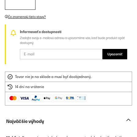
Čo znamenajú tieto stavy?
Informovať o dostupnosti
Zadajte svoju e-mailovú adresu a upozorníme vás, keď bude produkt opäť
dostupný.
Upozorniť
Tovar nie je na sklade a musí byť doobjednaný.
14 dní na vrátenie
Najväčšie výhody