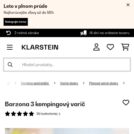
Leto v plnom prúde
Najhorúcejšie zľavy až do 55%
Nakupujte teraz
2 ročná záruka
14 dní na vrátenie tovaru
Domáce spotrebiče
Varné dosky
Plynové varné dosky
Barzona 3 kempingový varič
55 hodnotenia(-í)