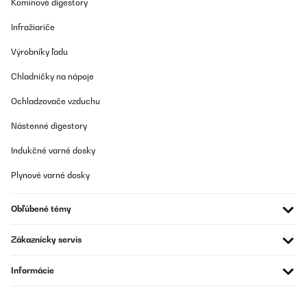
Komínové digestory
Amazon user
Infražiariče
Preložiť
Výrobníky ľadu
OVERENÁ KONTROLA
Chladničky na nápoje
25/08/2025
Ochladzovače vzduchu
Ein sehr schönes und leistungsstarke Gerät
Nástenné digestory
Amazon-Benutzer
Indukčné varné dosky
Preložiť
Plynové varné dosky
OVERENÁ KONTROLA
11/08/2025
Obľúbené témy
Good item. The plastic bag for the connector was already opened
in package however the connector was not damaged/broken.
Zákaznícky servis
Amazon user
Informácie
Preložiť