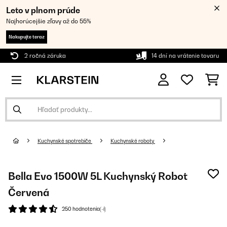
Leto v plnom prúde
Najhorúcejšie zľavy až do 55%
Nakupujte teraz
2 ročná záruka
14 dní na vrátenie tovaru
Kuchynské spotrebiče
Kuchynské roboty
Bella Evo 1500W 5L Kuchynský Robot
Červená
250 hodnotenia(-í)