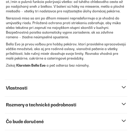
ot./min a pulzná funkcia pokrývajú všetko: od tuhého chlebového cesta až
po nadýchaný sneh z bielkov. V balení sú háky na miesenie, metla a ploché
miešadlo – všetky tri nadstavce pre najčastejšie úlohy domácej pekárne.
Nerezová misa sa ani po dlhom miesení nepredeformuje a je vhodná do
umývačky riadu. Priložená ochrana proti striekaniu zabraňuje, aby múka
alebo tekutina pri zapnutí na najvyššom stupni skončili v kuchyni.
Bezpečnostná poistka automaticky vypne zariadenie, ak sa zdvihne
rameno – žiadne neúmyselné spustenie.
Bella Evo je prvou voľbou pre hobby pekárov, ktorí pravidelne spracovávajú
väčšie množstvá, ako aj pre rodinné oslavy, vianočné pečenie a všetky
príležitosti, kde ručný mixér dosahuje svoje limity. Rovnako vhodná pre
malé pekárne, cukrárne a cateringové prevádzky.
Získaj
Klarstein Bella Evo
a peč odteraz bez námahy.
Vlastnosti
Rozmery a technické podrobnosti
Čo bude doručené