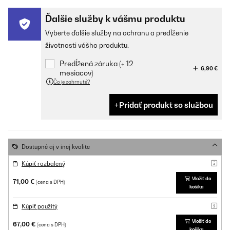
Ďalšie služby k vášmu produktu
Vyberte ďalšie služby na ochranu a predĺženie
životnosti vášho produktu.
Predĺžená záruka (+ 12
6,90 €
mesiacov)
Čo je zahrnuté?
Pridať produkt so službou
Dostupné aj v inej kvalite
Kúpiť rozbalený
Vložiť do
71,00 €
(cena s DPH)
košíka
Kúpiť použitý
Vložiť do
67,00 €
(cena s DPH)
košíka