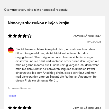
K tomuto tovaru ešte nikto nenapísal recenziu.
Názory zákazníkov z iných krajín
OVERENÁ KONTROLA
19/02/2026
Die Küchenmaschiene kam pünktlich ,und sieht auch mit dem
Silber Design edel aus, sie ist leicht zu bedienen hat das
angegebene Füllvermögen und auch lassen sich die Teile gut
einsetzen und sie rührt und knetet so stark durch den Regler wie
man es gerne möchte.Nur 1 Punkt Abzug vergebe ich ,denn wenn
man mit dem Kneter für schweren Teig den maximalen Power
einsetzt und bis zum Anschlag dreht, ist sie sehr laut und man
muß sie trotz den unteren Saugnäpfe festhalten.Ansonsten für
diesen Preis ein ein gutes Gerät .
Amazon-Benutzer
Preložiť
OVERENÁ KONTROLA