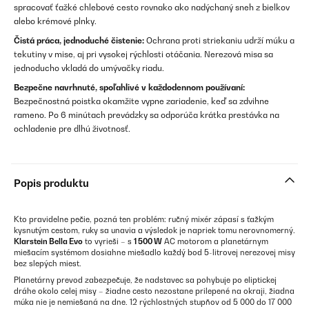
spracovať ťažké chlebové cesto rovnako ako nadýchaný sneh z bielkov
alebo krémové plnky.
Čistá práca, jednoduché čistenie:
Ochrana proti striekaniu udrží múku a
tekutiny v mise, aj pri vysokej rýchlosti otáčania. Nerezová misa sa
jednoducho vkladá do umývačky riadu.
Bezpečne navrhnuté, spoľahlivé v každodennom používaní:
Bezpečnostná poistka okamžite vypne zariadenie, keď sa zdvihne
rameno. Po 6 minútach prevádzky sa odporúča krátka prestávka na
ochladenie pre dlhú životnosť.
Popis produktu
Kto pravidelne pečie, pozná ten problém: ručný mixér zápasí s ťažkým
kysnutým cestom, ruky sa unavia a výsledok je napriek tomu nerovnomerný.
Klarstein Bella Evo
to vyrieši – s
1 500 W
AC motorom a planetárnym
miešacím systémom dosiahne miešadlo každý bod 5-litrovej nerezovej misy
bez slepých miest.
Planetárny prevod zabezpečuje, že nadstavec sa pohybuje po eliptickej
dráhe okolo celej misy – žiadne cesto nezostane prilepené na okraji, žiadna
múka nie je nemiešaná na dne. 12 rýchlostných stupňov od 5 000 do 17 000