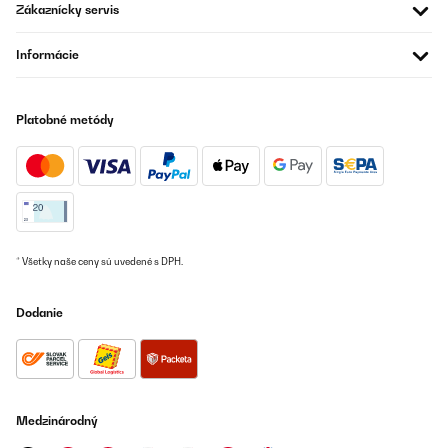
OVERENÁ KONTROLA
Zákaznícky servis
12/12/2025
Informácie
Geniales TeilHatte mir den Arm gebrochen, musste aber durch
diese Hilfe auf nicht aus der Küche verzichten
Amazon-Benutzer
Platobné metódy
Preložiť
OVERENÁ KONTROLA
11/12/2025
So wie erwartet super
* Všetky naše ceny sú uvedené s DPH.
Amazon-Benutzer
Dodanie
Preložiť
OVERENÁ KONTROLA
04/12/2025
Medzinárodný
Aspetto piacevolmente bello . Non vedo l'ora di usarla e
incominciare a fare torte pane e non solo.