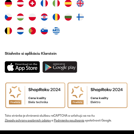
Utente Amazon
Preložiť
OVERENÁ KONTROLA
30/11/2025
alles o.k.
Stiahnite si aplikáciu Klarstein
Amazon-gebruiker
Preložiť
OVERENÁ KONTROLA
29/11/2025
Perfekter Ersatz, da der erste Schneebesen mittlerweile in Rente
gegangen ist. Schnelle Lieferung ist wie gewohnt erfolgt.
Táto stránka je chránená službou reCAPTCHA a vzťahujú sa na ňu
Amazon-Benutzer
Zásady ochrany osobných údajov
a
Podmienky používania
spoločnosti Google.
Preložiť