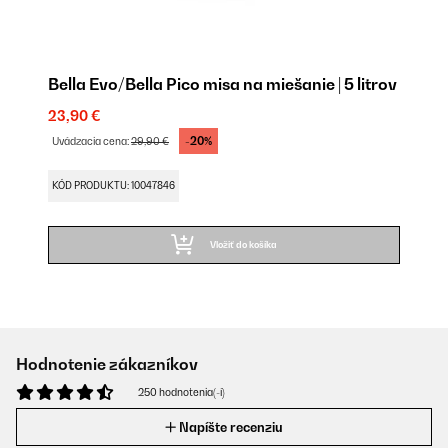
Bella Evo/Bella Pico misa na miešanie | 5 litrov
23,90 €
-20%
Uvádzacia cena:
29,90 €
KÓD PRODUKTU: 10047846
Vložiť do košíka
Hodnotenie zákazníkov
250 hodnotenia(-í)
Napíšte recenziu