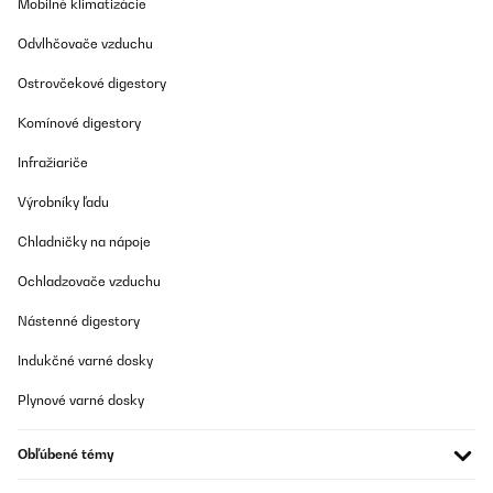
Mobilné klimatizácie
Amazon-Benutzer
Odvlhčovače vzduchu
Preložiť
Ostrovčekové digestory
OVERENÁ KONTROLA
Komínové digestory
17/12/2025
Passt und erfüllt seinen Zweck
Infražiariče
Výrobníky ľadu
Amazon-Benutzer
Chladničky na nápoje
Preložiť
Ochladzovače vzduchu
OVERENÁ KONTROLA
Nástenné digestory
16/12/2025
Passt perfekt und die Makronen werden wieder luftig leicht!
Indukčné varné dosky
Plynové varné dosky
Amazon-Benutzer
Preložiť
Obľúbené témy