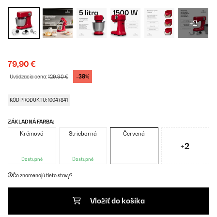
+2
79,90 €
-38%
Uvádzacia cena:
129,90 €
KÓD PRODUKTU: 10047841
ZÁKLADNÁ FARBA:
Krémová
Strieborná
Červená
+2
Dostupné
Dostupné
Čo znamenajú tieto stavy?
Vložiť do košíka