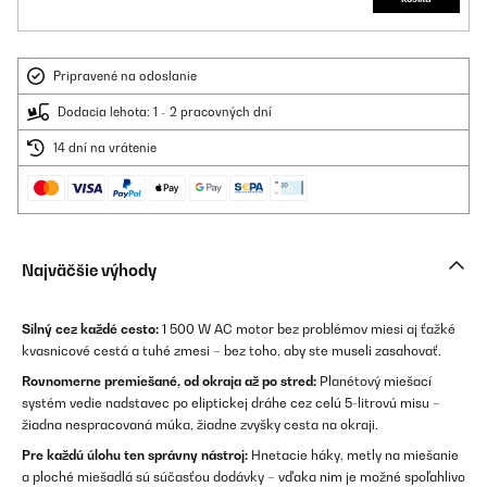
Pripravené na odoslanie
Dodacia lehota: 1 - 2 pracovných dní
14 dní na vrátenie
Najväčšie výhody
Silný cez každé cesto:
1 500 W AC motor bez problémov miesi aj ťažké
kvasnicové cestá a tuhé zmesi – bez toho, aby ste museli zasahovať.
Rovnomerne premiešané, od okraja až po stred:
Planétový miešací
systém vedie nadstavec po eliptickej dráhe cez celú 5-litrovú misu –
žiadna nespracovaná múka, žiadne zvyšky cesta na okraji.
Pre každú úlohu ten správny nástroj:
Hnetacie háky, metly na miešanie
a ploché miešadlá sú súčasťou dodávky – vďaka nim je možné spoľahlivo