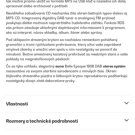
tak možné priamo uložiť vo formáte MP3 na USB kľúč a následne ich ďalej
spracovať alebo archivovať v počítači.
Neviditeľne zabudovaná CD mechanika číta okrem bežných typov diskov aj
MP3-CD. Integrovaný digitálny DAB tuner a analógový FM prijímač
poskytujú ďalšie možnosti nepretržitého hudobného zážitku. Funkcia RDS
vás pritom zásobuje užitočnými doplnkovými informáciami k programom,
ako sú interpret, názov skladby, album, žáner alebo správy.
Pod sklápacím dreveným krytom sa nachádza remienkom poháňaný
gramofón s tromi rýchlosťami prehrávania, ktorý oživí vaše zaprášené
vinylové zbierky a umožní vám spolu s ním nostalgicky sa ponoriť do
minulosti. Bočne umiestnený kazetový prehrávač sa medzitým stará o vaše
poklady na magnetofónových páskach.
Čo sa týka vzhľadu, elegantný
auna
Belle Epoque 1908 DAB
stereo systém
nezaostáva za svojimi staršími súrodencami z minulých čias. Okrem
štýlového dreveného púzdra a látkových krytov reproduktorov podčiarkujú
nostalgický dizajn zlaté dekoratívne prvky.
Vlastnosti
Rozmery a technické podrobnosti