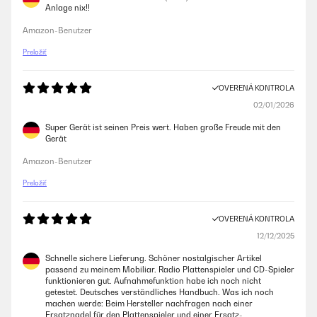
Anlage nix!!
Amazon-Benutzer
Preložiť
OVERENÁ KONTROLA
02/01/2026
Super Gerät ist seinen Preis wert. Haben große Freude mit den
Gerät
Amazon-Benutzer
Preložiť
OVERENÁ KONTROLA
12/12/2025
Schnelle sichere Lieferung. Schöner nostalgischer Artikel
passend zu meinem Mobiliar. Radio Plattenspieler und CD-Spieler
funktionieren gut. Aufnahmefunktion habe ich noch nicht
getestet. Deutsches verständliches Handbuch. Was ich noch
machen werde: Beim Hersteller nachfragen nach einer
Ersatznadel für den Plattenspieler und einer Ersatz-