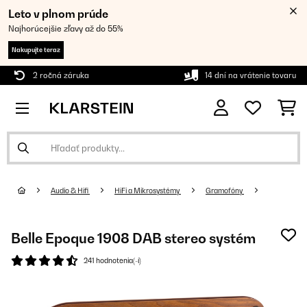
Leto v plnom prúde
Najhorúcejšie zľavy až do 55%
Nakupujte teraz
2 ročná záruka
14 dní na vrátenie tovaru
Audio & Hifi
HiFi a Mikrosystémy
Gramofóny
Belle Epoque 1908 DAB stereo systém
241 hodnotenia(-í)