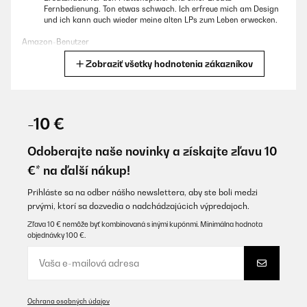
Fernbedienung. Ton etwas schwach. Ich erfreue mich am Design
und ich kann auch wieder meine alten LPs zum Leben erwecken.
Amazon-Benutzer
Zobraziť všetky hodnotenia zákazníkov
Preložiť
OVERENÁ KONTROLA
08/12/2025
-10 €
Sehr schönes retro Musikteil bestehend aus Radio, CD Player,
Kassettenrecorder uns Schallplattenspieler. Die Lautsprecher
Odoberajte naše novinky a získajte zľavu 10
sind für hohen Musikgenus etwas zu schwach.
€* na ďalší nákup!
Amazon-Benutzer
Prihláste sa na odber nášho newslettera, aby ste boli medzi
Preložiť
prvými, ktorí sa dozvedia o nadchádzajúcich výpredajoch.
Zľava 10 € nemôže byť kombinovaná s inými kupónmi. Minimálna hodnota
objednávky 100 €.
OVERENÁ KONTROLA
04/12/2025
Super Gerät
Ochrana osobných údajov
Amazon-Benutzer