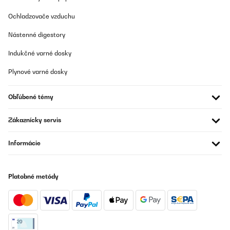
OVERENÁ KONTROLA
Ochladzovače vzduchu
09/02/2025
Nástenné digestory
J’ai commandé ce produit pour l’offrir à Noël en format
"reconditionné" et je ne suis pas déçue. Il fonctionne à merveille !
Indukčné varné dosky
Je vous le recommande.
Plynové varné dosky
Utilisateur d'Amazon
Preložiť
Obľúbené témy
OVERENÁ KONTROLA
Zákaznícky servis
07/02/2025
Informácie
Für den Preis ein gutes Teil. Tut was es soll
Amazon-Benutzer
Platobné metódy
Preložiť
OVERENÁ KONTROLA
23/01/2025