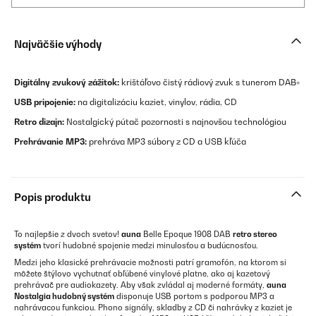
Najväčšie výhody
Digitálny zvukový zážitok:
krištáľovo čistý rádiový zvuk s tunerom DAB+
USB pripojenie:
na digitalizáciu kaziet, vinylov, rádia, CD
Retro dizajn:
Nostalgický pútač pozornosti s najnovšou technológiou
Prehrávanie MP3:
prehráva MP3 súbory z CD a USB kľúča
Popis produktu
To najlepšie z dvoch svetov!
auna
Belle Epoque 1908 DAB
retro stereo
systém
tvorí hudobné spojenie medzi minulosťou a budúcnosťou.
Medzi jeho klasické prehrávacie možnosti patrí gramofón, na ktorom si
môžete štýlovo vychutnať obľúbené vinylové platne, ako aj kazetový
prehrávač pre audiokazety. Aby však zvládal aj moderné formáty,
auna
Nostalgia hudobný systém
disponuje USB portom s podporou MP3 a
nahrávacou funkciou. Phono signály, skladby z CD či nahrávky z kaziet je