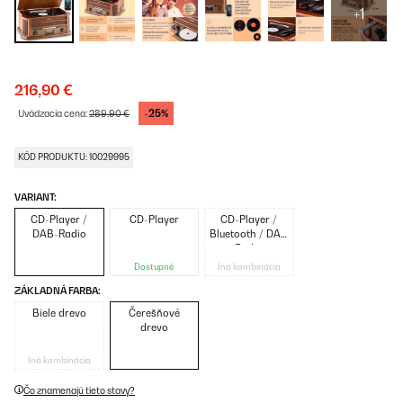
+1
216,90 €
-25%
Uvádzacia cena:
289,90 €
KÓD PRODUKTU: 10029995
VARIANT:
CD-Player /
CD-Player
CD-Player /
DAB-Radio
Bluetooth / DAB
Radio
Dostupné
Iná kombinácia
ZÁKLADNÁ FARBA:
Biele drevo
Čerešňové
drevo
Iná kombinácia
Čo znamenajú tieto stavy?