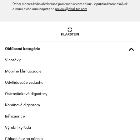
Odber môžete kedykoľvek zrušiť prostredníctvom odkazu v pätičke ktoréhokoľvek
Preložiť
e-mailu alebo nám napíšte na
privacy@chal-tec.com
.
OVERENÁ KONTROLA
02/12/2025
Gutes Gerät, welches zum einen an alte Zeiten erinnert, auf der
anderen Seite aber derart gut ausgestattet ist, das man CDs
Obľúbené kategórie
hören kann, Schallplatten oder Kassetten und USB Sticks
einstecken kann. Außerdem kann man Radio hören
Vinotéky
Amazon-Benutzer
Mobilné klimatizácie
Preložiť
Odvlhčovače vzduchu
OVERENÁ KONTROLA
Ostrovčekové digestory
24/07/2025
Komínové digestory
Superschön
Infražiariče
Amazon-Benutzer
Výrobníky ľadu
Preložiť
Chladničky na nápoje