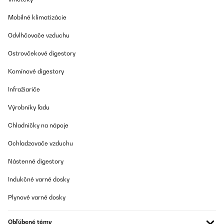
Mobilné klimatizácie
OVERENÁ KONTROLA
04/06/2025
Odvlhčovače vzduchu
Corresponde al ordine Nessun problema
Ostrovčekové digestory
Komínové digestory
Utente Amazon
Preložiť
Infražiariče
Výrobníky ľadu
OVERENÁ KONTROLA
Chladničky na nápoje
25/05/2025
Ich bin sehr zufrieden. Gute Qualität des Gerätes. Für mein Büro
Ochladzovače vzduchu
genau das richtige.
Nástenné digestory
Amazon-Benutzer
Indukčné varné dosky
Preložiť
Plynové varné dosky
OVERENÁ KONTROLA
27/09/2024
Obľúbené témy