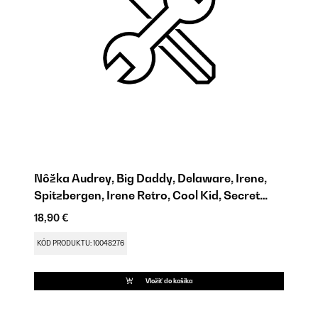
Nôžka Audrey, Big Daddy, Delaware, Irene,
Po
Spitzbergen, Irene Retro, Cool Kid, Secret
9,
Cool
18,90 €
KÓ
KÓD PRODUKTU: 10048276
Vložiť do košíka