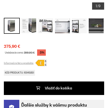
1/9
+4
275,90 €
-31%
Uvádzacia cena:
399,90 €
Informačný list o produkte
KÓD PRODUKTU: 10045851
Vložiť do košíka
Ďalšie služby k vášmu produktu