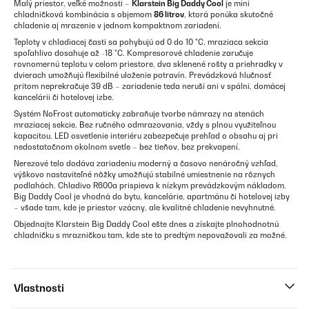
Malý priestor, veľké možnosti –
Klarstein Big Daddy Cool
je mini
chladničková kombinácia s objemom
86 litrov
, ktorá ponúka skutočné
chladenie aj mrazenie v jednom kompaktnom zariadení.
Teploty v chladiacej časti sa pohybujú od 0 do 10 °C, mraziaca sekcia
spoľahlivo dosahuje až -18 °C. Kompresorové chladenie zaručuje
rovnomernú teplotu v celom priestore, dva sklenené rošty a priehradky v
dvierach umožňujú flexibilné uloženie potravín. Prevádzková hlučnosť
pritom neprekračuje 39 dB – zariadenie teda neruší ani v spálni, domácej
kancelárii či hotelovej izbe.
Systém NoFrost automaticky zabraňuje tvorbe námrazy na stenách
mraziacej sekcie. Bez ručného odmrazovania, vždy s plnou využiteľnou
kapacitou. LED osvetlenie interiéru zabezpečuje prehľad o obsahu aj pri
nedostatočnom okolnom svetle – bez tieňov, bez prekvapení.
Nerezové telo dodáva zariadeniu moderný a časovo nenáročný vzhľad,
výškovo nastaviteľné nôžky umožňujú stabilné umiestnenie na rôznych
podlahách. Chladivo R600a prispieva k nízkym prevádzkovým nákladom.
Big Daddy Cool je vhodná do bytu, kancelárie, apartmánu či hotelovej izby
– všade tam, kde je priestor vzácny, ale kvalitné chladenie nevyhnutné.
Objednajte Klarstein Big Daddy Cool ešte dnes a získajte plnohodnotnú
chladničku s mrazničkou tam, kde ste to predtým nepovažovali za možné.
Vlastnosti