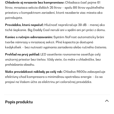
Chladenie aj mrazenie bez kompromisov:
Chladiaca časť pojme 61
litrov, mraziaca sekcia ďalších 25 litrov – spolu 86 litrov využiteľného
priestoru v kompaktnom zariadení, ktoré nezaberie viac miesta ako
potrebujete.
Prevádzka, ktorú nepočuť:
Hlučnosť neprekračuje 39 dB – menej ako
tiché šepkanie. Big Daddy Cool neruší ani v spálni ani pri práci z domu.
Koniec s ručným odmrazovaním:
Systém NoFrost automaticky bráni
tvorbe námrazy v mraziacej sekcii. Plná kapacita je dostupná
kedykoľvek – bez nutnosti vypínania zariadenia alebo ručného čistenia.
Prehľad na prvý pohľad:
LED osvetlenie rovnomerne osvetľuje celý
vnútorný priestor bez tieňov. Vždy viete, čo máte v chladničke, bez
prehádzania obsahu.
Nízke prevádzkové náklady po celý rok:
Chladivo R600a zabezpečuje
efektívny chod kompresora s minimálnou spotrebou energie – čo sa
prejaví na Vašom účte za elektrinu pri celoročnej prevádzke.
Popis produktu