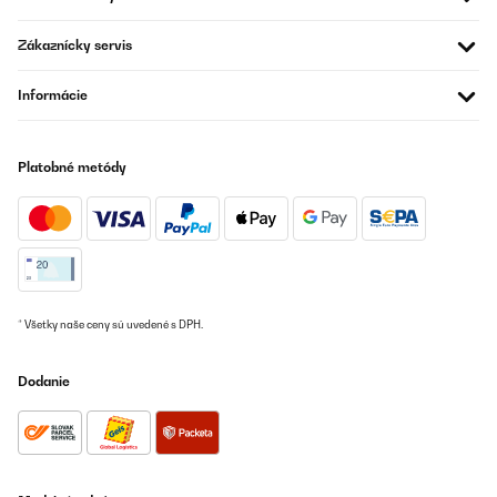
Dieser Kühlschrank ist für single Haushalte genau richtig und
sieht auch noch in schwarz gut aus.
Zákaznícky servis
Amazon-Benutzer
Informácie
Preložiť
OVERENÁ KONTROLA
Platobné metódy
27/09/2024
piccolo, ma grande! bellissimo frigorifero a doppia porta , con
congelatore , altezza tavolo.è arrivato perfettamente imballato.
c'è in dotazione un ripiano in vetro per il frigo, un porta uova , un
piccolo contenitore per il ghiaccio e la spatola per sbrinarlo.io
l'ho portato in una seconda casa in montagna , in sostituzione
del vecchio monoporta del blocco cucina. è ridotto nelle
* Všetky naše ceny sú uvedené s DPH.
dimensioni ma abbastanza spazioso. ho solo aggiunto un
ripiano nel congelatore per evitare di appoggiare gli alimenti
direttamente sul fondo (con le scatole, capita che si "appiccichino
Dodanie
" al fondo della cella e diventa difficoltoso prenderle) , che
comunque userò per i contenitori da surgelati . bella anche l'idea
dell'anta contenitore del congelatore. e ... ci stanno anche i
magneti :-D :-D :-D. in sintesi, pienamente soddisfatta
Utente Amazon