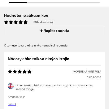
Hodnotenie zákazníkov
36 hodnotenia(-í)
Napíšte recenziu
K tomuto tovaru ešte nikto nenapísal recenziu.
Názory zákazníkov z iných krajín
OVERENÁ KONTROLA
23/02/2026
Great looking fridge freezer perfect to go into a recess as a
second fridge.
Amazon user
Preložiť