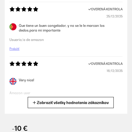
OVERENÁ KONTROLA
25/12/2025
Que tiene un buen congelador, y no se le le marcan los
dedos,para mi importante
Usuario/a de amazon
Preložiť
OVERENÁ KONTROLA
16/12/2025
Very nice!
Amazon user
Zobraziť všetky hodnotenia zákazníkov
Preložiť
OVERENÁ KONTROLA
12/10/2025
-10 €