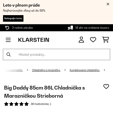
Leto v plnom prúde
Najhorúcejšie zľavy až do 55%
Nakupujte teraz
2 ročná záruka
14 dní na vrátenie tovaru
Domáce spotrebiče
Chladničky a mrazničky
Kombinované chladničky
Big Daddy 85cm 86L Chladnička s
Marazničkou Strieborná
36 hodnotenia(-í)