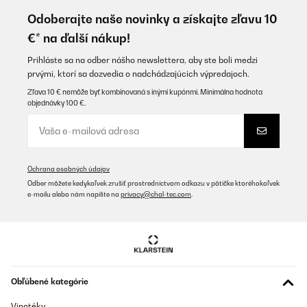
So far, fine
Odoberajte naše novinky a získajte zľavu 10
Amazon user
€* na ďalší nákup!
Preložiť
Prihláste sa na odber nášho newslettera, aby ste boli medzi
prvými, ktorí sa dozvedia o nadchádzajúcich výpredajoch.
OVERENÁ KONTROLA
Zľava 10 € nemôže byť kombinovaná s inými kupónmi. Minimálna hodnota
objednávky 100 €.
10/10/2025
Buenas para camping
Usuario/a de amazon
Ochrana osobných údajov
Preložiť
Odber môžete kedykoľvek zrušiť prostredníctvom odkazu v pätičke ktoréhokoľvek
e-mailu alebo nám napíšte na
privacy@chal-tec.com
.
OVERENÁ KONTROLA
04/10/2025
Fällt klein aus .Ansonsten alles gut
Obľúbené kategórie
Amazon-Benutzer
Preložiť
Vinotéky