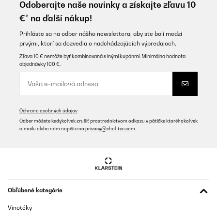
Odoberajte naše novinky a získajte zľavu 10
€* na ďalší nákup!
Prihláste sa na odber nášho newslettera, aby ste boli medzi
prvými, ktorí sa dozvedia o nadchádzajúcich výpredajoch.
Zľava 10 € nemôže byť kombinovaná s inými kupónmi. Minimálna hodnota
objednávky 100 €.
Ochrana osobných údajov
Odber môžete kedykoľvek zrušiť prostredníctvom odkazu v pätičke ktoréhokoľvek
e-mailu alebo nám napíšte na
privacy@chal-tec.com
.
Obľúbené kategórie
Vinotéky