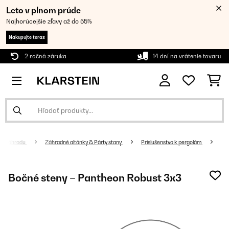
Leto v plnom prúde
Najhorúcejšie zľavy až do 55%
Nakupujte teraz
2 ročná záruka
14 dní na vrátenie tovaru
re záhradu
Záhradné altánky & Párty stany
Príslušenstvo k pergolám
Bočné steny – Pantheon Robust 3x3