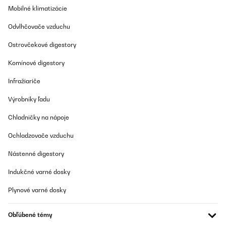
Mobilné klimatizácie
Odvlhčovače vzduchu
Ostrovčekové digestory
Komínové digestory
Infražiariče
Výrobníky ľadu
Chladničky na nápoje
Ochladzovače vzduchu
Nástenné digestory
Indukčné varné dosky
Plynové varné dosky
Obľúbené témy