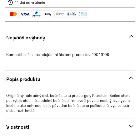
14 dní na vrátenie
Najväčšie výhody
Kompatibilné s nasledujúcimi číslami produktov: 10046109
Popis produktu
Originálny náhradný diel: bočná stena pre pergoly Klarstein. Bočná stena
poskytuje stabilnú a odolnú bočnú ochranu voči poveternostným vplyvom –
ideálna ako náhrada, ak je pôvodná bočná stena poškodená, vyblednutá
alebo roztrhnutá.
Vlastnosti