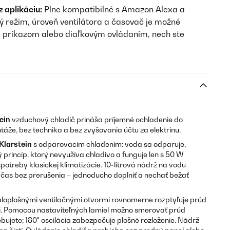
 aplikáciu:
Plne kompatibilné s Amazon Alexa a
režim, úroveň ventilátora a časovač je možné
 príkazom alebo diaľkovým ovládaním, nech ste
ein
vzduchový chladič prináša príjemné ochladenie do
táže, bez technika a bez zvyšovania účtu za elektrinu.
Klarstein
s odparovacím chladením: voda sa odparuje,
 princíp, ktorý nevyužíva chladivo a funguje len s 50 W
otreby klasickej klimatizácie. 10-litrová nádrž na vodu
čas bez prerušenia – jednoducho doplniť a nechať bežať
eloplošnými ventilačnými otvormi rovnomerne rozptyľuje prúd
i. Pomocou nastaviteľných lamiel možno smerovať prúd
ujete; 180° oscilácia zabezpečuje plošné rozloženie. Nádrž