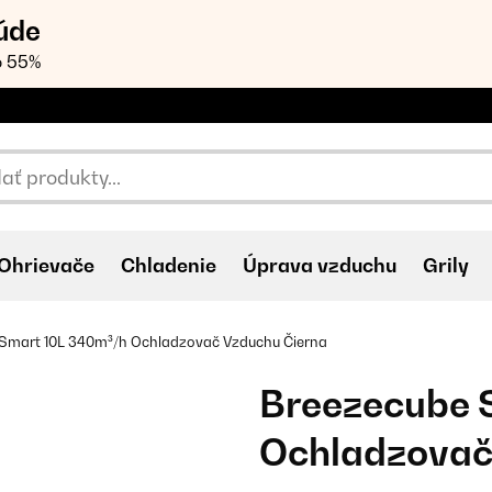
úde
o 55%
Ohrievače
Chladenie
Úprava vzduchu
Grily
Smart 10L 340m³/h Ochladzovač Vzduchu Čierna
Breezecube 
Ochladzovač