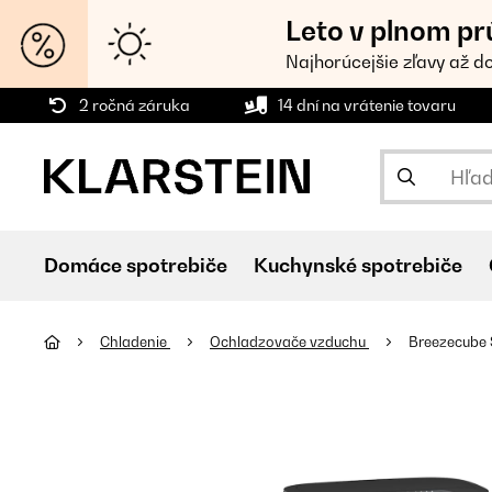
Leto v plnom pr
Najhorúcejšie zľavy až d
2 ročná záruka
14 dní na vrátenie tovaru
Domáce spotrebiče
Kuchynské spotrebiče
Chladenie
Ochladzovače vzduchu
Breezecube 