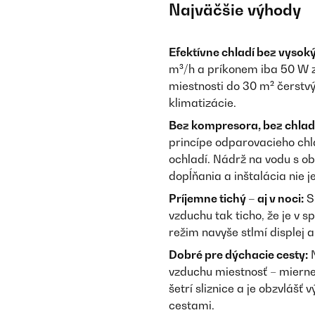
Najväčšie výhody
Efektívne chladí bez vysok
m³/h a príkonem iba 50 W z
miestnosti do 30 m² čerstv
klimatizácie.
Bez kompresora, bez chlad
princípe odparovacieho chl
ochladí. Nádrž na vodu s o
dopĺňania a inštalácia nie j
Príjemne tichý – aj v noci:
S
vzduchu tak ticho, že je v 
režim navyše stlmí displej a
Dobré pre dýchacie cesty:
N
vzduchu miestnosť – mierne
šetrí sliznice a je obzvlášť 
cestami.