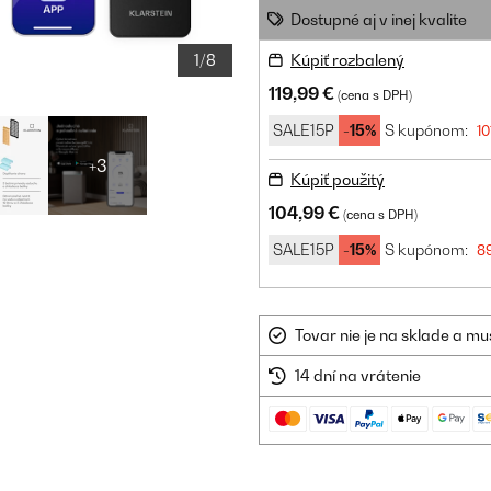
Dostupné aj v inej kvalite
1/8
Kúpiť rozbalený
119,99 €
(cena s DPH)
SALE15P
-15%
S kupónom:
10
+3
Kúpiť použitý
104,99 €
(cena s DPH)
SALE15P
-15%
S kupónom:
8
Tovar nie je na sklade a mu
14 dní na vrátenie