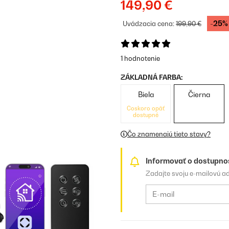
149,90 €
-25%
Uvádzacia cena:
199,90 €
1 hodnotenie
ZÁKLADNÁ FARBA:
Biela
Čierna
Čoskoro opäť
dostupné
Čo znamenajú tieto stavy?
Informovať o dostupno
Zadajte svoju e-mailovú a