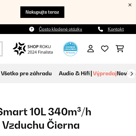
Nakupujte teraz
Často kladené otázky
Kontakt
Všetko pre záhradu
Audio & Hifi
Výpredaj
Novink
Smart 10L 340m³/h
 Vzduchu Čierna