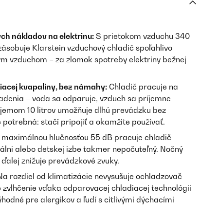
ých nákladov na elektrinu:
S prietokom vzduchu 340
ásobuje Klarstein vzduchový chladič spoľahlivo
ým vzduchom – za zlomok spotreby elektriny bežnej
iacej kvapaliny, bez námahy:
Chladič pracuje na
adenia – voda sa odparuje, vzduch sa príjemne
bjemom 10 litrov umožňuje dlhú prevádzku bez
e potrebná: stačí pripojiť a okamžite používať.
 maximálnou hlučnosťou 55 dB pracuje chladič
spálni alebo detskej izbe takmer nepočuteľný. Nočný
 ďalej znižuje prevádzkové zvuky.
a rozdiel od klimatizácie nevysušuje ochladzovač
 zvlhčenie vďaka odparovacej chladiacej technológii
výhodné pre alergikov a ľudí s citlivými dýchacími