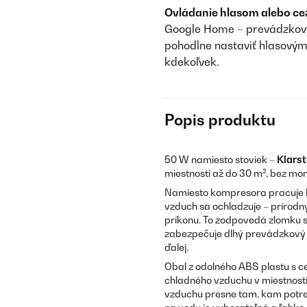
Ovládanie hlasom alebo cez
Google Home – prevádzkový 
pohodlne nastaviť hlasovým
kdekoľvek.
Popis produktu
50 W namiesto stoviek –
Klarst
miestností až do 30 m², bez mon
Namiesto kompresora pracuje
vzduch sa ochladzuje – prírodný
príkonu. To zodpovedá zlomku sp
zabezpečuje dlhý prevádzkový 
ďalej.
Obal z odolného ABS plastu s c
chladného vzduchu v miestnost
vzduchu presne tam, kam potreb