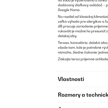
na vodu je vyberateľná a ľahko 
dodávaný diaľkový ovládač – p
Google Home.
Na rozdiel od klasickej klimatizá
veľká výhoda pre alergikov a ľ
dB pracuje zariadenie príjemne 
rukoväti je možné ho presunúť 
detskej izby.
Terasa, kancelária, detská izba,
všade tam, kde je potrebné rýc
námaha, žiadne čakanie: jednod
Získajte teraz príjemné ochladen
Vlastnosti
Rozmery a technick