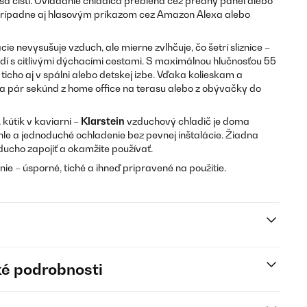
sa čistí. Ovládanie chladiča prebieha cez predný panel alebo
rípadne aj hlasovým príkazom cez Amazon Alexa alebo
cie nevysušuje vzduch, ale mierne zvlhčuje, čo šetrí sliznice –
udí s citlivými dýchacími cestami. S maximálnou hlučnosťou 55
ticho aj v spálni alebo detskej izbe. Vďaka kolieskam a
za pár sekúnd z home office na terasu alebo z obývačky do
 kútik v kaviarni –
Klarstein
vzduchový chladič je doma
hle a jednoduché ochladenie bez pevnej inštalácie. Žiadna
ucho zapojiť a okamžite používať.
ie – úsporné, tiché a ihneď pripravené na použitie.
é podrobnosti