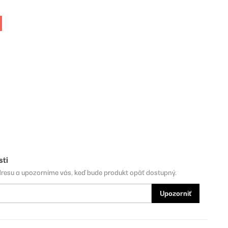
sti
dresu a upozorníme vás, keď bude produkt opäť dostupný.
Upozorniť