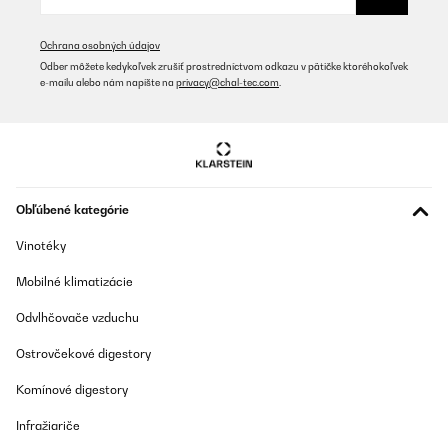
Perfect
Ochrana osobných údajov
Amazon user
Odber môžete kedykoľvek zrušiť prostredníctvom odkazu v pätičke ktoréhokoľvek
Preložiť
e-mailu alebo nám napíšte na
privacy@chal-tec.com
.
OVERENÁ KONTROLA
11/07/2025
Der Klarstein Uhrenbeweger überzeugt mich rundum. Optisch
macht er mit der holzoptik Oberfläche, der Acryl‑Tür und der
Obľúbené kategórie
dezenten blauen LED‑Beleuchtung richtig was her. Ideal, um seine
Automatikuhren auch stilvoll zu präsentieren.Er läuft sehr leise,
Vinotéky
die 4 verschiedenen TPD‑Einstellungen (Umdrehungen pro Tag)
sind praktisch, um ihn auf unterschiedliche Werke einzustellen.
Mobilné klimatizácie
Die Uhren sitzen sicher in den Haltern und werden gleichmäßig
bewegt. Auch die Tür schließt sauber und schützt vor Staub. Ich
werde auch noch einen zweiten Kaufen, sobald ich eine weitere
Odvlhčovače vzduchu
Automatikuhr kaufe. Dazu kommt dass er auch super in ein kallax
Fach passt.Fazit: Wer einen zuverlässigen und optisch
Ostrovčekové digestory
ansprechenden Watch Winder für mehrere Uhren sucht, ist hier
richtig. Sieht gut aus, arbeitet leise und macht genau, was er soll.
Komínové digestory
Absolute Empfehlung.
Infražiariče
Amazon-Benutzer