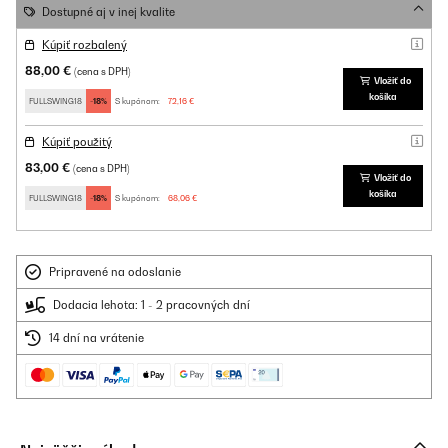
Dostupné aj v inej kvalite
Kúpiť rozbalený
88,00 €
(cena s DPH)
Vložiť do
košíka
FULLSWING18
-18%
S kupónom:
72,16 €
Kúpiť použitý
83,00 €
(cena s DPH)
Vložiť do
košíka
FULLSWING18
-18%
S kupónom:
68,06 €
Pripravené na odoslanie
Dodacia lehota: 1 - 2 pracovných dní
14 dní na vrátenie