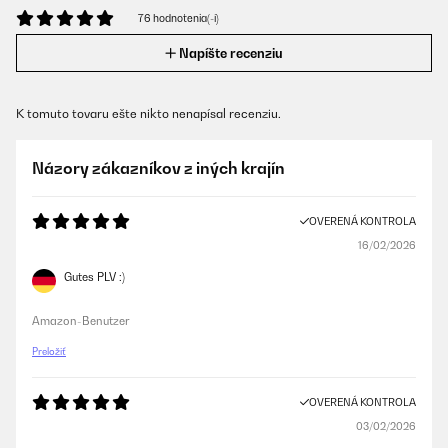
76 hodnotenia(-í)
Napíšte recenziu
K tomuto tovaru ešte nikto nenapísal recenziu.
Názory zákazníkov z iných krajín
OVERENÁ KONTROLA
16/02/2026
Gutes PLV :)
Amazon-Benutzer
Preložiť
OVERENÁ KONTROLA
03/02/2026