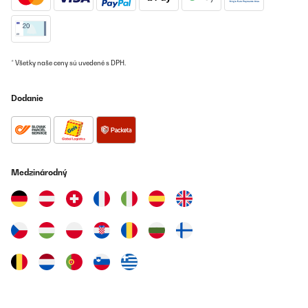
08/07/2025
Wirklich guter Hingucker für teure Uhren. Nahezu geräuschlos,
hält Uhren 24h einsatzbereit.
Amazon-Benutzer
* Všetky naše ceny sú uvedené s DPH.
Preložiť
Dodanie
OVERENÁ KONTROLA
25/06/2025
Tolles Produkt
Medzinárodný
Amazon-Benutzer
Preložiť
OVERENÁ KONTROLA
24/06/2025
C’est comme sur les photos de présentation. L’alimentation, je
trouve un légère au niveau du choix de diamètre de câble.
Connecté à un chargeur de téléphone, cela semble fonctionner.