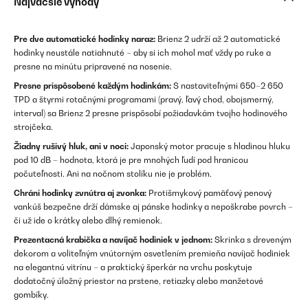
Najväčšie výhody
Pre dve automatické hodinky naraz:
Brienz 2 udrží až 2 automatické
hodinky neustále natiahnuté – aby si ich mohol mať vždy po ruke a
presne na minútu pripravené na nosenie.
Presne prispôsobené každým hodinkám:
S nastaviteľnými 650–2 650
TPD a štyrmi rotačnými programami (pravý, ľavý chod, obojsmerný,
interval) sa Brienz 2 presne prispôsobí požiadavkám tvojho hodinového
strojčeka.
Žiadny rušivý hluk, ani v noci:
Japonský motor pracuje s hladinou hluku
pod 10 dB – hodnota, ktorá je pre mnohých ľudí pod hranicou
počuteľnosti. Ani na nočnom stolíku nie je problém.
Chráni hodinky zvnútra aj zvonka:
Protišmykový pamäťový penový
vankúš bezpečne drží dámske aj pánske hodinky a nepoškrabe povrch –
či už ide o krátky alebo dlhý remienok.
Prezentacná krabička a navíjač hodiniek v jednom:
Skrinka s dreveným
dekorom a voliteľným vnútorným osvetlením premieňa navíjač hodiniek
na elegantnú vitrínu – a praktický šperkár na vrchu poskytuje
dodatočný úložný priestor na prstene, retiazky alebo manžetové
gombíky.