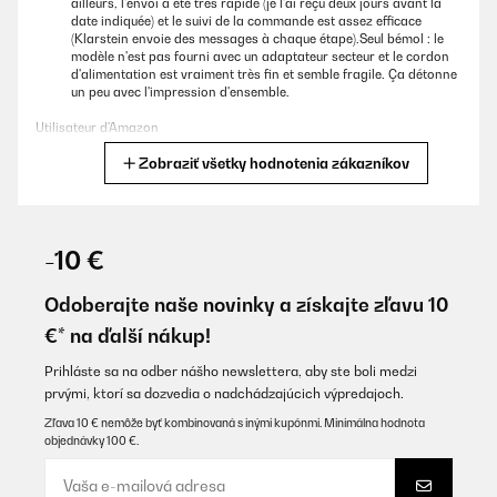
ailleurs, l'envoi a été très rapide (je l'ai reçu deux jours avant la
date indiquée) et le suivi de la commande est assez efficace
(Klarstein envoie des messages à chaque étape).Seul bémol : le
modèle n'est pas fourni avec un adaptateur secteur et le cordon
d'alimentation est vraiment très fin et semble fragile. Ça détonne
un peu avec l'impression d'ensemble.
Utilisateur d'Amazon
Zobraziť všetky hodnotenia zákazníkov
Preložiť
OVERENÁ KONTROLA
10/01/2026
-10 €
Bin soweit zufrieden mit der Box. Etwas das mir nicht gefällt ist
das am für Strom ein USB A Adapter benötigt. Da sollte man mit
Odoberajte naše novinky a získajte zľavu 10
der Zeit gehen.
€* na ďalší nákup!
Amazon-Benutzer
Prihláste sa na odber nášho newslettera, aby ste boli medzi
Preložiť
prvými, ktorí sa dozvedia o nadchádzajúcich výpredajoch.
Zľava 10 € nemôže byť kombinovaná s inými kupónmi. Minimálna hodnota
objednávky 100 €.
OVERENÁ KONTROLA
03/01/2026