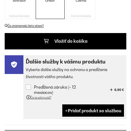
Antracit
Orech
Čierna
Iná kombinácia
Iná kombinácia
Čo znamenajú tieto stavy?
Vložiť do košíka
Ďalšie služby k vášmu produktu
Vyberte ďalšie služby na ochranu a predĺženie
životnosti vášho produktu.
Predĺžená záruka (+ 12
6,90 €
mesiacov)
Čo je zahrnuté?
Pridať produkt so službou