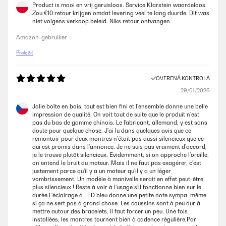
Product is mooi en vrij geruisloos. Service Klarstein waardeloos.
Zou €10 retour krijgen omdat levering veel te lang duurde. Dit was
niet volgens verkoop beleid. Niks retour ontvangen.
Amazon-gebruiker
Preložiť
OVERENÁ KONTROLA
29/01/2026
Jolie boîte en bois, tout est bien fini et l'ensemble donne une belle
impression de qualité. On voit tout de suite que le produit n'est
pas du bas de gamme chinois. Le fabricant, allemand, y est sans
doute pour quelque chose. J'ai lu dans quelques avis que ce
remontoir pour deux montres n'était pas aussi silencieux que ce
qui est promis dans l'annonce. Je ne suis pas vraiment d'accord,
je le trouve plutôt silencieux. Evidemment, si on approche l'oreille,
on entend le bruit du moteur. Mais il ne faut pas exagérer, c'est
justement parce qu'il y a un moteur qu'il y a un léger
vombrissement. Un modèle à manivelle serait en effet peut-être
plus silencieux ! Reste à voir à l'usage s'il fonctionne bien sur le
durée.L'éclairage à LED bleu donne une petite note sympa, même
si ça ne sert pas à grand chose. Les coussins sont à peu dur à
mettre autour des bracelets, il faut forcer un peu. Une fois
installées, les montres tournent bien à cadence régulière.Par