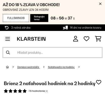
AŽ DO 18 % ZĽAVA V OBCHODE!
OBROVSKÉ ZĽAVY LEN 24 HODÍN!
Nakupujte
08
56
36
FULLSWING18
H
M
S
teraz
2 ročná záruka
14 dní na vrátenie tovaru
Domáce spotrebiče
Naťahovače na hodinky
Brienz 2 naťahovač hodiniek na 2 hodinky
76 hodnotenia(-í)