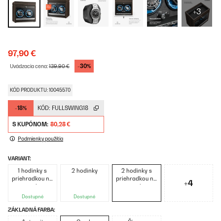
+3
97,90 €
-30%
Uvádzacia cena:
139,90 €
KÓD PRODUKTU: 10045570
-18%
KÓD:
FULLSWING18
S KUPÓNOM:
80,28 €
Podmienky použitia
VARIANT:
1 hodinky s
2 hodinky
2 hodinky s
priehradkou na
priehradkou na
+4
šperky
šperky
Dostupné
Dostupné
ZÁKLADNÁ FARBA: