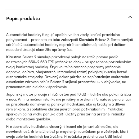
Popis produktu
Automatické hodinky fungujú spoľahlivo iba vtedy, keď sú pravidelne
pohybované – presne to za teba zabezpečí
Klarstein
Brienz 2. Tento navíjač
udrží až 2 automatické hodinky nepretržite natiahnuté, takže pri ďalšom
nasadení ukazujú okamžite správny čas.
Klarstein
Brienz 2 simuluje prirodzený pohyb nositeľa presne podľa
nastavených 650–2 650 TPD (otáčok za deň) – prispôsobené požiadavkám
tvojej konkrétnej hodinky. Štyri voliteľné rotačné programy (otáčanie
doprava, doľava, obojsmerné, intervalový režim) pokrývajú všetky bežné
automatické strojčeky. Drevený dekor púzdra so zapínateľným vnútorným
osvetlením zároveň robí z Brienz 2 štýlovú prezentáciu – v obývačke, na
pracovnom stole alebo v šperkovnici.
Japonský motor pracuje s hlučnosťou pod 10 dB – tichšie ako pokojná izba
v noci. Ani na nočnom stolíku nie je rušivým prvkom. Pamäťová pena vnútri
sa prispôsobí dámskym aj pánskym hodinkám, ako aj krátkym a dlhým
remienkom, a spoľahlivo chráni povrch pred poškriabaním. Praktické:
šperkovnica na vrchu ponúka ďalší úložný priestor na prstene, retiazky
alebo manžetové gombíky.
Pre zberateľov hodiniek s viacerými kusmi nie je navíjač hračka, ale
nevyhnutnosť. Brienz 2 je tiež premysleným darčekom pre všetkých, ktorí
svoju zbierku hodiniek berú vážne. Prevádzka prebieha cez USB kábel