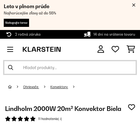
Leto v plnom prúde
Najhorúcejšie zľavy až do 55%
Nakupujte teraz
2 ročná záruka
14 dní na vrátenie tovaru
Ohrievače
Konvektory
Lindholm 2000W 20m² Konvektor Biela
11 hodnotenia(-í)