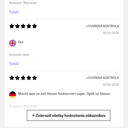
Amazon-Benutzer
Preložiť
OVERENÁ KONTROLA
01/10/2025
Gut
Amazon user
Preložiť
OVERENÁ KONTROLA
14/08/2025
Macht was es soll.Heizen funktioniert super. Optik ist klasse.
Amazon-Benutzer
Zobraziť všetky hodnotenia zákazníkov
Preložiť