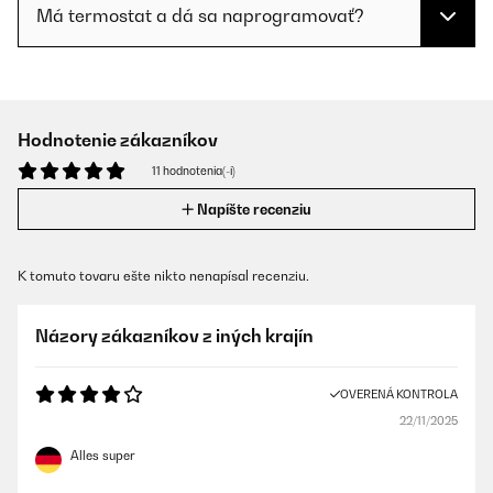
Má termostat a dá sa naprogramovať?
Hodnotenie zákazníkov
11 hodnotenia(-í)
Napíšte recenziu
K tomuto tovaru ešte nikto nenapísal recenziu.
Názory zákazníkov z iných krajín
OVERENÁ KONTROLA
22/11/2025
Alles super