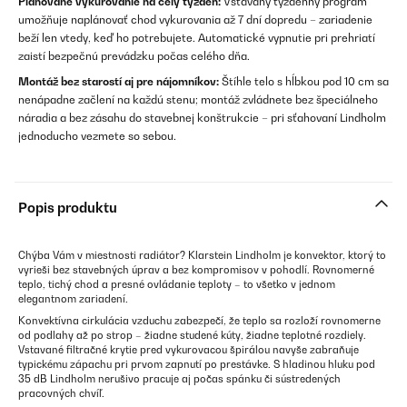
Plánované vykurovanie na celý týždeň:
Vstavaný týždenný program
umožňuje naplánovať chod vykurovania až 7 dní dopredu – zariadenie
beží len vtedy, keď ho potrebujete. Automatické vypnutie pri prehriatí
zaistí bezpečnú prevádzku počas celého dňa.
Montáž bez starostí aj pre nájomníkov:
Štíhle telo s hĺbkou pod 10 cm sa
nenápadne začlení na každú stenu; montáž zvládnete bez špeciálneho
náradia a bez zásahu do stavebnej konštrukcie – pri sťahovaní Lindholm
jednoducho vezmete so sebou.
Popis produktu
Chýba Vám v miestnosti radiátor? Klarstein Lindholm je konvektor, ktorý to
vyrieši bez stavebných úprav a bez kompromisov v pohodlí. Rovnomerné
teplo, tichý chod a presné ovládanie teploty – to všetko v jednom
elegantnom zariadení.
Konvektívna cirkulácia vzduchu zabezpečí, že teplo sa rozloží rovnomerne
od podlahy až po strop – žiadne studené kúty, žiadne teplotné rozdiely.
Vstavané filtračné krytie pred vykurovacou špirálou navyše zabraňuje
typickému zápachu pri prvom zapnutí po prestávke. S hladinou hluku pod
35 dB Lindholm nerušivo pracuje aj počas spánku či sústredených
pracovných chvíľ.