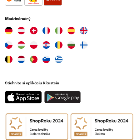
OVERENÁ KONTROLA
09/05/2021
Medzinárodný
Ich habe vor allem eine Heizung gesucht, die nicht riecht. Ich
habe zwei bestellt. Eine roch etwa 10 Minuten minimal, danach
gar nicht mehr. Die andere hatte von Beginn an nicht gerochen.
Eine habe ich an der Wand montiert, damit das Kind nicht ran
kommt. Da das Kabel etwas kurz ist, habe ich eine Verlängerung
genommen. An die andere Heizung habe ich die mitgelieferten
Rollen geschraubt. Da die Heizung sehr leicht ist, kann man Sie
problemlos auch in einen anderen Stock tragen. Die Heizung
wärmt schön, besonders auf Stufe 2000, wobei die Front nicht zu
heiß wird, dass man sich nicht gleich verbrennt. Insgesamt bin
ich sehr zufrieden.
Amazon-Benutzer
Stiahnite si aplikáciu Klarstein
Preložiť
OVERENÁ KONTROLA
21/02/2021
Das Produkt wurde schnell geliefert. Das Design ist wirklich
schick und fügt sich gut in das Raumbild ein. Die Bedienung ist
wirklich intuitiv, und mithilfe der beigelegten Fernbedienung von