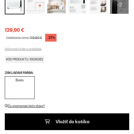
+2
129,90 €
-27%
Uvádzacia cena:
179,90 €
Informačný list o produkte
KÓD PRODUKTU: 10035362
ZÁKLADNÁ FARBA:
Biela
Čo znamenajú tieto stavy?
Vložiť do košíka