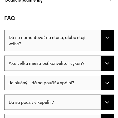
Dodacie podmienky
FAQ
Dá sa namontovať na stenu, alebo stojí
voľne?
Akú veľkú miestnosť konvektor vykúri?
Je hlučný – dá sa použiť v spálni?
Dá sa použiť v kúpeľni?