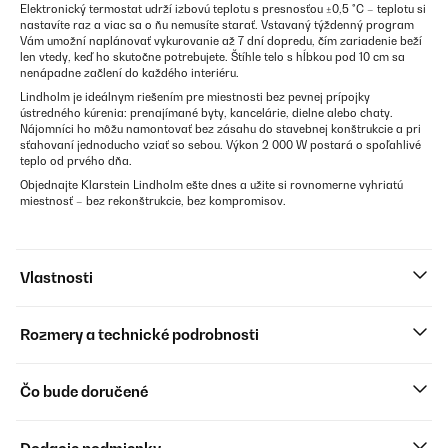
Elektronický termostat udrží izbovú teplotu s presnosťou ±0,5 °C – teplotu si
nastavíte raz a viac sa o ňu nemusíte starať. Vstavaný týždenný program
Vám umožní naplánovať vykurovanie až 7 dní dopredu, čím zariadenie beží
len vtedy, keď ho skutočne potrebujete. Štíhle telo s hĺbkou pod 10 cm sa
nenápadne začlení do každého interiéru.
Lindholm je ideálnym riešením pre miestnosti bez pevnej prípojky
ústredného kúrenia: prenajímané byty, kancelárie, dielne alebo chaty.
Nájomníci ho môžu namontovať bez zásahu do stavebnej konštrukcie a pri
sťahovaní jednoducho vziať so sebou. Výkon 2 000 W postará o spoľahlivé
teplo od prvého dňa.
Objednajte Klarstein Lindholm ešte dnes a užite si rovnomerne vyhriatú
miestnosť – bez rekonštrukcie, bez kompromisov.
Vlastnosti
Rozmery a technické podrobnosti
Čo bude doručené