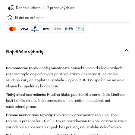
Dodacia lehota: 1 - 2 pracovných dní
14 dní na vrátenie
Najväčšie výhody
Rovnomerné teplo v celej miestnosti:
Konvektívna cirkulácia vzduchu
roznáša teplo od podlahy až po strop, takže v miestnosti nevznikajú
studené kúty ani teplotné rozdiely – výkon 2 000 W spoľahlivo vyhreje
obývačku, spálňu aj kanceláriu.
Tichý chod bez rušenia:
Hladina hluku pod 35 dB znamená, že Lindholm
beží tichšie ako bežná konverzácia – nerušíte ním spánok ani
sústredenú prácu.
Presné udržiavanie teploty:
Elektronický termostat reguluje izbovú
teplotu s presnosťou ±0,5 °C, takže požadovanú teplotu nastavíte raz a
zariadenie sa postará o zvyšok bez potreby neustáleho dolaďovania.