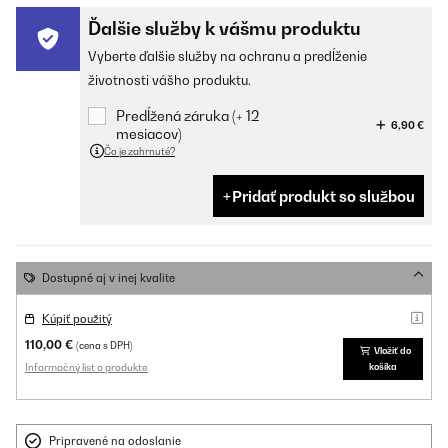
Ďalšie služby k vášmu produktu
Vyberte ďalšie služby na ochranu a predĺženie
životnosti vášho produktu.
Predĺžená záruka (+ 12
6,90 €
mesiacov)
Čo je zahrnuté?
Pridať produkt so službou
Dostupné aj v inej kvalite
Kúpiť použitý
110,00 €
(cena s DPH)
Vložiť do
Informačný list o produkte
košíka
Pripravené na odoslanie