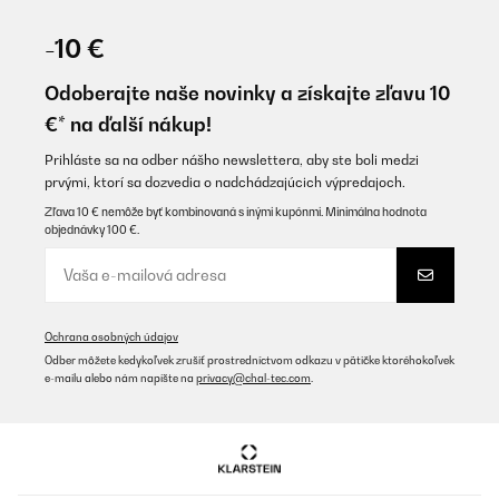
OVERENÁ KONTROLA
14/08/2025
-10 €
Macht was es soll. Heizen funktioniert super. Optik ist klasse.
Odoberajte naše novinky a získajte zľavu 10
Amazon-Benutzer
€* na ďalší nákup!
Preložiť
Prihláste sa na odber nášho newslettera, aby ste boli medzi
prvými, ktorí sa dozvedia o nadchádzajúcich výpredajoch.
OVERENÁ KONTROLA
Zľava 10 € nemôže byť kombinovaná s inými kupónmi. Minimálna hodnota
objednávky 100 €.
18/12/2023
Alles prima! Würde ich jederzeit weiterempfehlen.
Amazon-Benutzer
Ochrana osobných údajov
Preložiť
Odber môžete kedykoľvek zrušiť prostredníctvom odkazu v pätičke ktoréhokoľvek
e-mailu alebo nám napíšte na
privacy@chal-tec.com
.
OVERENÁ KONTROLA
21/10/2023
Gestern bestellt, heute geliefert. Das hat gut funktioniert dank
Prime.Wie auch bei anderen Vorrednern leider leicht beschädigt