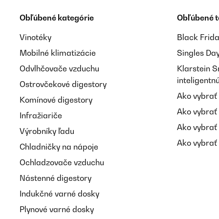
Obľúbené kategórie
Obľúbené 
Vinotéky
Black Frid
Mobilné klimatizácie
Singles Da
Odvlhčovače vzduchu
Klarstein 
inteligent
Ostrovčekové digestory
Ako vybrať
Komínové digestory
Ako vybrať
Infražiariče
Ako vybrať
Výrobníky ľadu
Ako vybrať 
Chladničky na nápoje
Ochladzovače vzduchu
Nástenné digestory
Indukčné varné dosky
Plynové varné dosky