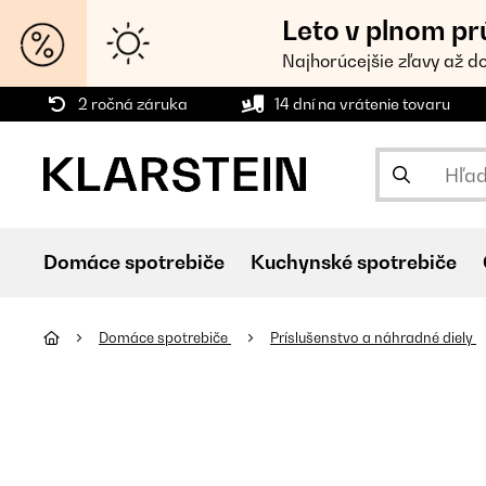
Leto v plnom pr
Najhorúcejšie zľavy až d
2 ročná záruka
14 dní na vrátenie tovaru
Domáce spotrebiče
Kuchynské spotrebiče
Domáce spotrebiče
Príslušenstvo a náhradné diely