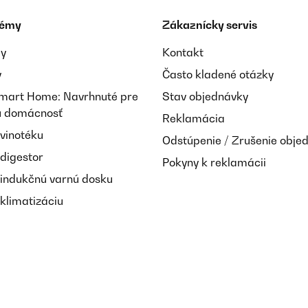
témy
Zákaznícky servis
ay
Kontakt
y
Často kladené otázky
Smart Home: Navrhnuté pre
Stav objednávky
nú domácnosť
Reklamácia
 vinotéku
Odstúpenie / Zrušenie obje
 digestor
Pokyny k reklamácii
 indukčnú varnú dosku
klimatizáciu