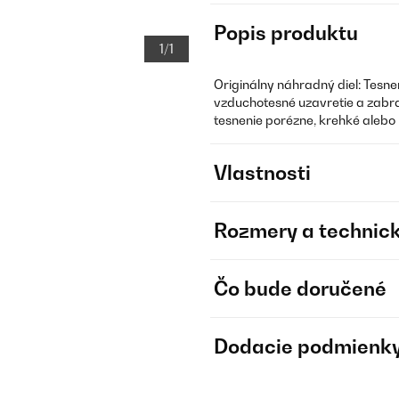
Popis produktu
1/1
Originálny náhradný diel: Tesnen
vzduchotesné uzavretie a zabra
tesnenie porézne, krehké alebo
Vlastnosti
Rozmery a technick
Čo bude doručené
Dodacie podmienk