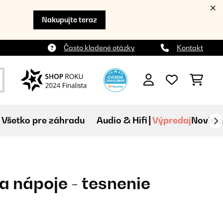
Nakupujte teraz
Často kladené otázky
Kontakt
Všetko pre záhradu
Audio & Hifi
Výpredaj
Novink
a nápoje - tesnenie