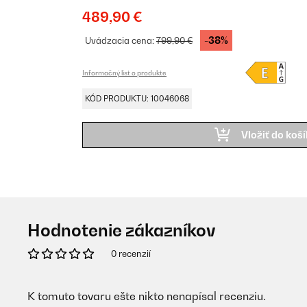
489,90 €
-38%
Uvádzacia cena:
799,90 €
Informačný list o produkte
KÓD PRODUKTU: 10046068
Vložiť do koš
Hodnotenie zákazníkov
0 recenzií
K tomuto tovaru ešte nikto nenapísal recenziu.