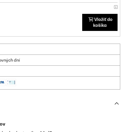
Vložiť do
košíka
ovných dní
rov