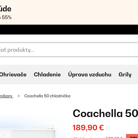
úde
o 55%
Ohrievače
Chladenie
Úprava vzduchu
Grily
inibary
Coachella 50 chladnička
Coachella 50
189,90 €