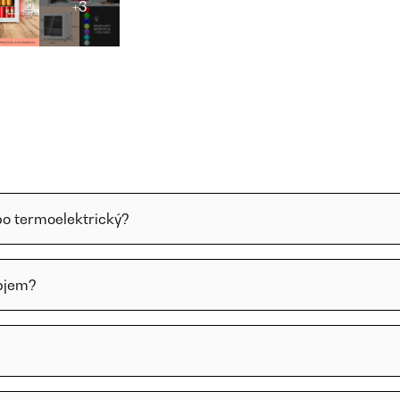
+3
bo termoelektrický?
objem?