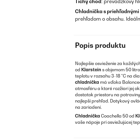
Tichý chod
: prevádzkový hl
Chladnička s priehľadnými
prehľadom o obsahu. Ideáln
Popis produktu
Najlepšie osvieženie za každýc
od
Klarstein
s objemom 50 litro
teplotu v rozsahu 3-18 °C na di
chladnička
má vďaka Balanced 
atmosféru a ktoré rozžiari jej o
dostatok priestoru na potraviny
najlepší prehľad. Dotykový ovl
na zariadení.
Chladnička
Coachella 50 od
Kl
vaše nápoje pri osviežujúcej tep