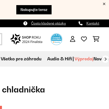
Nakupujte teraz
Často kladené otázky
Kontakt
Všetko pre záhradu
Audio & Hifi
Výpredaj
Novink
 chladnička