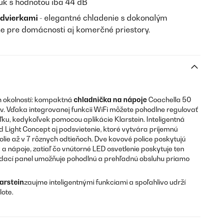
uk s hodnotou iba 44 dB
 dvierkami
- elegantné chladenie s dokonalým
e pre domácnosti aj komerčné priestory.
h okolností: kompaktná
chladnička na nápoje
Coachella 50
v. Vďaka integrovanej funkcii WiFi môžete pohodlne regulovať
aľku, kedykoľvek pomocou aplikácie Klarstein. Inteligentná
Light Concept aj podsvietenie, ktoré vytvára príjemnú
kolie až v 7 rôznych odtieňoch. Dve kovové police poskytujú
 a nápoje, zatiaľ čo vnútorné LED osvetlenie poskytuje ten
ádací panel umožňuje pohodlnú a prehľadnú obsluhu priamo
arstein
zaujme inteligentnými funkciami a
spoľahlivo udrží
lote.