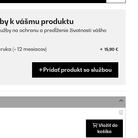
žby k vášmu produktu
lužby na ochranu a predĺženie životnosti vášho
ruka (+ 12 mesiacov)
15,90 €
Pridať produkt so službou
Vložiť do
košíka