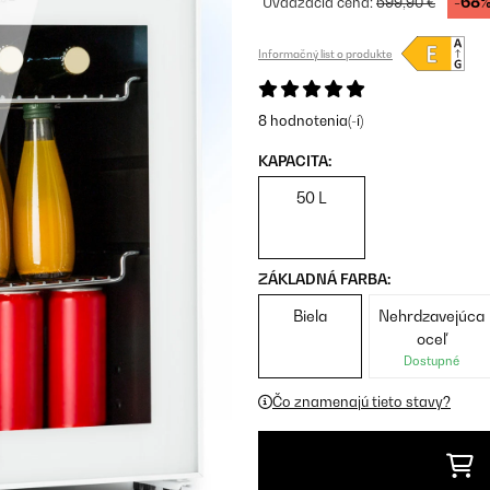
-68
Uvádzacia cena:
599,90 €
Informačný list o produkte
8 hodnotenia(-í)
KAPACITA:
50 L
ZÁKLADNÁ FARBA:
Biela
Nehrdzavejúca
oceľ
Dostupné
Čo znamenajú tieto stavy?