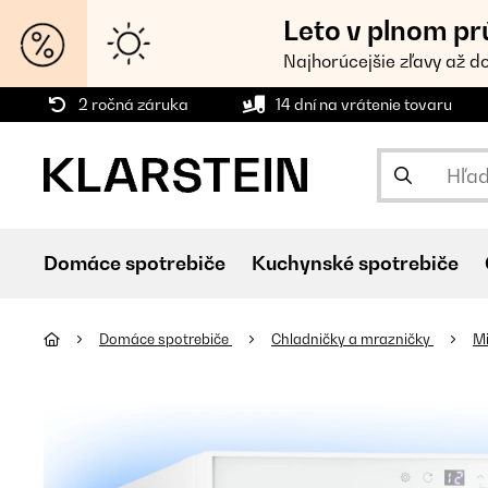
Leto v plnom pr
Najhorúcejšie zľavy až d
2 ročná záruka
14 dní na vrátenie tovaru
Domáce spotrebiče
Kuchynské spotrebiče
Domáce spotrebiče
Chladničky a mrazničky
M