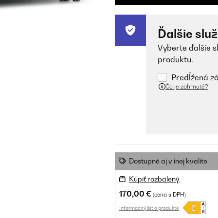
Ďalšie slu
Vyberte ďalšie s
produktu.
Predĺžená zá
Čo je zahrnuté?
Dostupné aj v inej kvalite
Kúpiť rozbalený
170,00 €
(cena s DPH)
Informačný list o produkte