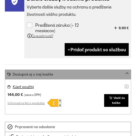
Vyberte ďalšie služby na ochranu a predĺženie
životnosti vášho produktu.
Predĺžená záruka (+ 12
9,90 €
mesiacov)
Čo je zahrnuté?
Pridať produkt so službou
Dostupné aj v inej kvalite
Kúpiť použitý
144,00 €
(cena s DPH)
Vložiť do
Informačný list o produkte
košíka
Pripravené na odoslanie