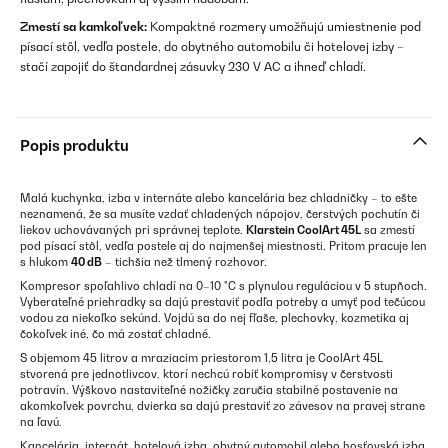
Zmestí sa kamkoľvek:
Kompaktné rozmery umožňujú umiestnenie pod
písací stôl, vedľa postele, do obytného automobilu či hotelovej izby –
stačí zapojiť do štandardnej zásuvky 230 V AC a ihneď chladí.
Popis produktu
Malá kuchynka, izba v internáte alebo kancelária bez chladničky – to ešte
neznamená, že sa musíte vzdať chladených nápojov, čerstvých pochutín či
liekov uchovávaných pri správnej teplote.
Klarstein CoolArt 45L
sa zmestí
pod písací stôl, vedľa postele aj do najmenšej miestnosti. Pritom pracuje len
s hlukom
40 dB
– tichšia než tlmený rozhovor.
Kompresor spoľahlivo chladí na 0–10 °C s plynulou reguláciou v 5 stupňoch.
Vyberateľné priehradky sa dajú prestaviť podľa potreby a umyť pod tečúcou
vodou za niekoľko sekúnd. Vojdú sa do nej fľaše, plechovky, kozmetika aj
čokoľvek iné, čo má zostať chladné.
S objemom 45 litrov a mraziacim priestorom 1,5 litra je CoolArt 45L
stvorená pre jednotlivcov, ktorí nechcú robiť kompromisy v čerstvosti
potravín. Výškovo nastaviteľné nožičky zaručia stabilné postavenie na
akomkoľvek povrchu, dvierka sa dajú prestaviť zo závesov na pravej strane
na ľavú.
Kancelária, internát, hotelová izba, obytný automobil alebo hosťovská izba