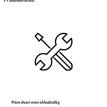
Príslušenstvo
Pánt dverí mini chladničky
Pá