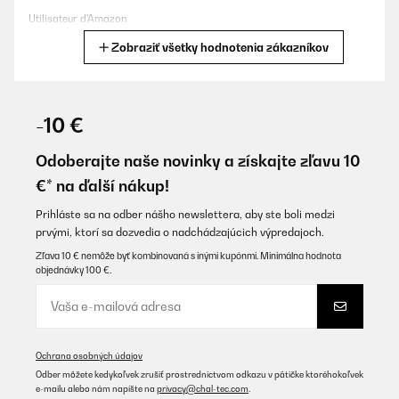
Utilisateur d'Amazon
Zobraziť všetky hodnotenia zákazníkov
Preložiť
OVERENÁ KONTROLA
22/10/2025
-10 €
Mein sohn hat sich riesig gefreut über seinen 1. Eigennen
kühlschrank..Er sieht einfach klasse aus. Ganz klare weiter
Odoberajte naše novinky a získajte zľavu 10
empfehlung
€* na ďalší nákup!
Amazon-Benutzer
Prihláste sa na odber nášho newslettera, aby ste boli medzi
Preložiť
prvými, ktorí sa dozvedia o nadchádzajúcich výpredajoch.
Zľava 10 € nemôže byť kombinovaná s inými kupónmi. Minimálna hodnota
objednávky 100 €.
OVERENÁ KONTROLA
09/09/2025
Parfait fonctionne très bien
Ochrana osobných údajov
Utilisateur d'Amazon
Odber môžete kedykoľvek zrušiť prostredníctvom odkazu v pätičke ktoréhokoľvek
Preložiť
e-mailu alebo nám napíšte na
privacy@chal-tec.com
.