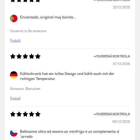
23/12/2025
Encantada, original muy bonita...
Usuario/a de amazon
Preložiť
OVERENÁ KONTROLA
07/12/2025
Kühlschrank hat ein tolles Design und kühlt auch mit der
richtigen Temperatur.
Amazon-Benutzer
Preložiť
OVERENÁ KONTROLA
06/12/2025
Bellissimo oltre ad essere un minifrigo è un complemento d
',arredo