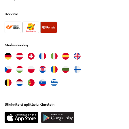
Habe ich fürs Pflegeheim gebraucht ! Und da sieht er super aus
Dodanie
Amazon-Benutzer
Preložiť
OVERENÁ KONTROLA
Medzinárodný
12/07/2022
Die Lieferung erfolgte sehr schnell und kam ohne Beulen, Kratzer
oder sonstige Beschädigungen an. Der Mini-Kühlschrank wurde
sicher verpackt.
Amazon-Benutzer
Preložiť
Stiahnite si aplikáciu Klarstein