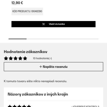
12,90 €
18
KÓD PRODUKTU: 10048290
KÓ
Vložiť do košíka
Hodnotenie zákazníkov
10 hodnotenia(-í)
Napíšte recenziu
K tomuto tovaru ešte nikto nenapísal recenziu.
Názory zákazníkov z iných krajín
OVERENÁ KONTROLA