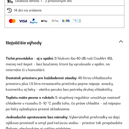
Dodacia lehota: 1 - 2 pracovných dní
14 dní na vrátenie
Najväčšie výhody
Tichá prevádzka – aj v spálni:
S hlukom iba 40 dB ruší CoolArt 45L
menej než šepot – bez bzučania, ktoré by vyrušovalo v spálni, na
internáte či v kancelárii.
Dostatok priestoru pre každodenné zásoby:
45 litrov chladiaceho
priestoru plus 1,5 litra mraziaceho priečinku pojme nápoje, snacky,
kozmetiku aj lieky – všetko poruke bez potreby druhej chladničky.
Teplotu máte pevne v rukách:
5-stupňový regulátor umožňuje nastaviť
chladenie v rozsahu 0–10 °C podľa toho, čo práve chladíte – od nápojov
po lieky vyžadujúce presné skladovanie.
Jednoduché upratovanie bez námahy:
Vyberateľné priehradky sa dajú
výškovo prestaviť a umyť pod tečúcou vodou – priestor tak prispôsobíte
fľašiam, plechovkám aj vyšším nádobám.