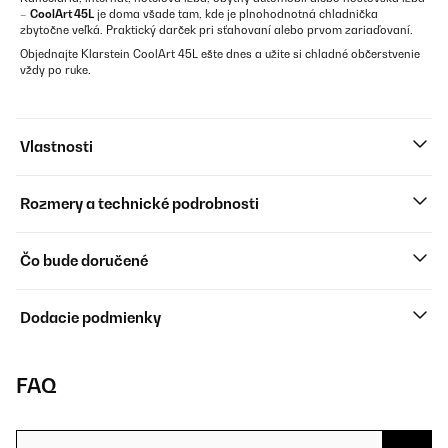
–
CoolArt 45L
je doma všade tam, kde je plnohodnotná chladnička
zbytočne veľká. Praktický darček pri sťahovaní alebo prvom zariaďovaní.
Objednajte Klarstein CoolArt 45L ešte dnes a užite si chladné občerstvenie
vždy po ruke.
Vlastnosti
Rozmery a technické podrobnosti
Čo bude doručené
Dodacie podmienky
FAQ