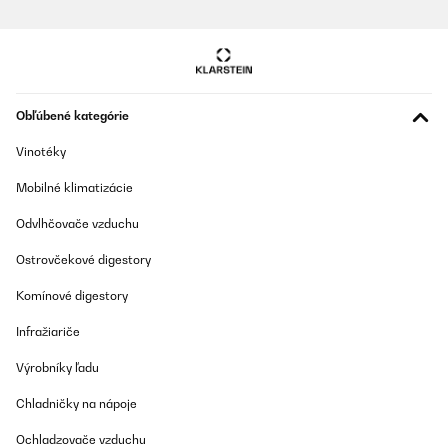
OVERENÁ KONTROLA
20/08/2025
Kühlschrank sieht sehr schön aus - das große Volumen ist von
Vorteil, besonders als Zweitnutzung.Leider ist die Tür im
Obľúbené kategórie
Innenraum nur begrenzt nutzbar, da sich der untere Haltebügel
nur ein-geschränkt bewegen lässt.Ein 500 g-Joghurtbecher z. B.
Vinotéky
geht z. B. ",gerade so", in die Tür, eine 0,7 l Flasche überhaupt
nicht.Eine kleine Innenbeleuchtung wäre schön gewesen, aber da
Mobilné klimatizácie
kann man ",nachrüsten",.Ansonsten sind wir bis jetzt sehr
zufrieden.
Odvlhčovače vzduchu
Amazon-Benutzer
Ostrovčekové digestory
Preložiť
Komínové digestory
OVERENÁ KONTROLA
Infražiariče
20/10/2023
Výrobníky ľadu
Il est assez silencieux et, bien qu',il mette un certain temps à
refroidir les boissons, il les garde bien au frais, y compris le lait.
Chladničky na nápoje
C',était très pratique pour nos invités, qui pouvaient ainsi se
servir en boissons pendant la nuit. Nous n',avons pas encore
utilisé le compartiment congélateur, mais il est très petit -
Ochladzovače vzduchu