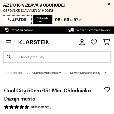
AŽ DO 18 % ZĽAVA V OBCHODE!
OBROVSKÉ ZĽAVY LEN 24 HODÍN!
Nakupujte
08
56
56
FULLSWING18
H
M
S
teraz
2 ročná záruka
14 dní na vrátenie tovaru
Domáce spotrebiče
Chladničky a mrazničky
Kombinované chladničky
Cool City 50cm 45L Mini Chladnička
Dizajn mesta
10 hodnotenia(-í)