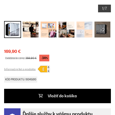
1/7
+2
169,90 €
-34%
Uvádzacia cena:
259,90 €
Informačný list o produkte
KÓD PRODUKTU: 10045810
Vložiť do košíka
Ďalšie služby k vášmu produktu