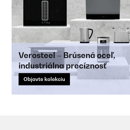
Verosteel – Brúsená oceľ,
industriálna precíznosť
Objavte kolekciu