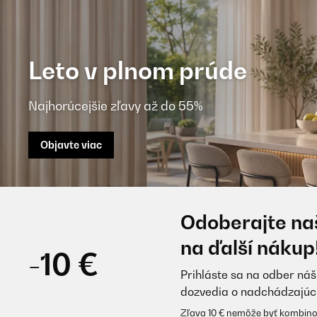
Leto v plnom prúde
Najhorúcejšie zľavy až do 55%
Objavte viac
Odoberajte naš
na ďalší nákup
-10 €
Prihláste sa na odber náš
dozvedia o nadchádzajúc
Zľava 10 € nemôže byť kombino