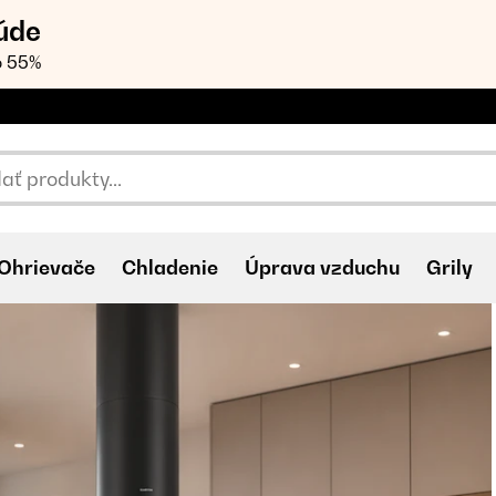
úde
o 55%
Ohrievače
Chladenie
Úprava vzduchu
Grily