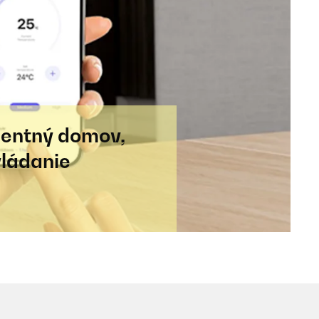
igentný domov,
ládanie