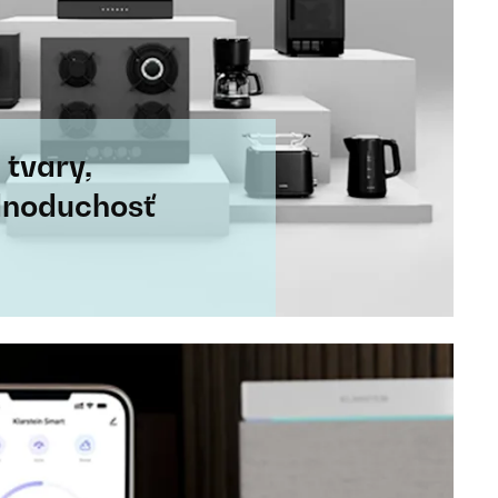
 tvary,
dnoduchosť