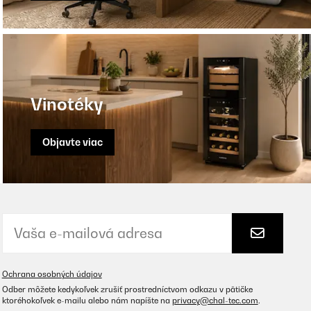
Vinotéky
Objavte viac
Ochrana osobných údajov
Odber môžete kedykoľvek zrušiť prostredníctvom odkazu v pätičke
ktoréhokoľvek e-mailu alebo nám napíšte na
privacy@chal-tec.com
.