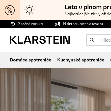
Leto v plnom pr
Najhorúcejšie zľavy až d
2 ročná záruka
14 dní na vrátenie tovaru
Domáce spotrebiče
Kuchynské spotrebiče