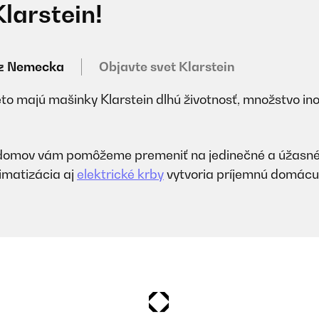
Klarstein!
y z Nemecka
Objavte svet Klarstein
eto majú mašinky Klarstein dlhú životnosť, množstvo ino
. Váš domov vám pomôžeme premeniť na jedinečné a úžasn
imatizácia aj
elektrické krby
vytvoria príjemnú domácu