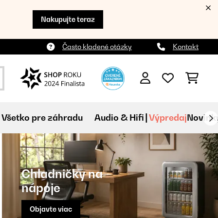
Nakupujte teraz
Často kladené otázky
Kontakt
Všetko pre záhradu
Audio & Hifi
Výpredaj
Novink
Chladničky na
nápoje
Objavte viac