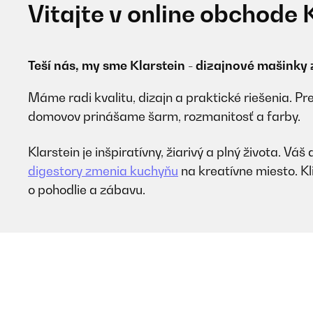
Vitajte v online obchode 
Teší nás, my sme Klarstein - dizajnové mašink
Máme radi kvalitu, dizajn a praktické riešenia. Pr
domovov prinášame šarm, rozmanitosť a farby.
Klarstein je inšpiratívny, žiarivý a plný života
digestory zmenia kuchyňu
na kreatívne miesto. Kl
o pohodlie a zábavu.