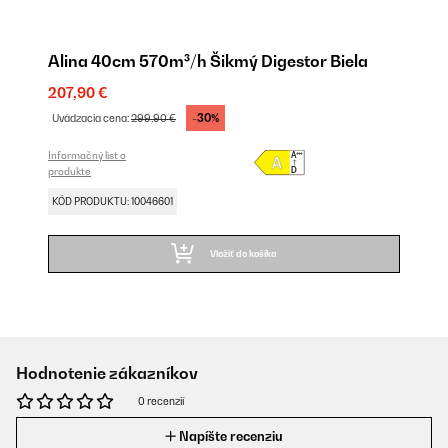
Alina 40cm 570m³/h Šikmý Digestor Biela
207,90 €
-30%
Uvádzacia cena:
299,90 €
Informačný list o
produkte
KÓD PRODUKTU: 10046601
Vložiť do košíka
Hodnotenie zákazníkov
0 recenzií
Napíšte recenziu