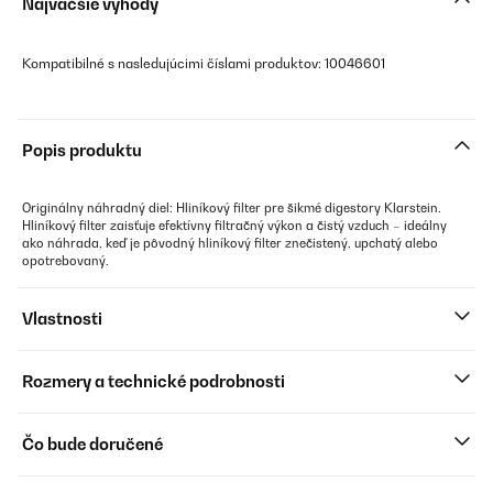
Najväčšie výhody
Kompatibilné s nasledujúcimi číslami produktov: 10046601
Popis produktu
Originálny náhradný diel: Hliníkový filter pre šikmé digestory Klarstein.
Hliníkový filter zaisťuje efektívny filtračný výkon a čistý vzduch – ideálny
ako náhrada, keď je pôvodný hliníkový filter znečistený, upchatý alebo
opotrebovaný.
Vlastnosti
Rozmery a technické podrobnosti
Čo bude doručené