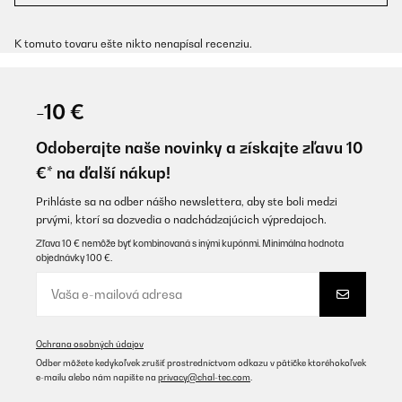
K tomuto tovaru ešte nikto nenapísal recenziu.
-10 €
Odoberajte naše novinky a získajte zľavu 10
€* na ďalší nákup!
Prihláste sa na odber nášho newslettera, aby ste boli medzi
prvými, ktorí sa dozvedia o nadchádzajúcich výpredajoch.
Zľava 10 € nemôže byť kombinovaná s inými kupónmi. Minimálna hodnota
objednávky 100 €.
Ochrana osobných údajov
Odber môžete kedykoľvek zrušiť prostredníctvom odkazu v pätičke ktoréhokoľvek
e-mailu alebo nám napíšte na
privacy@chal-tec.com
.