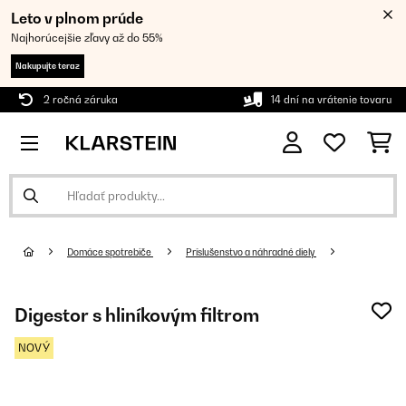
Leto v plnom prúde
Najhorúcejšie zľavy až do 55%
Nakupujte teraz
2 ročná záruka
14 dní na vrátenie tovaru
Domáce spotrebiče
Príslušenstvo a náhradné diely
Digestor s hliníkovým filtrom
NOVÝ