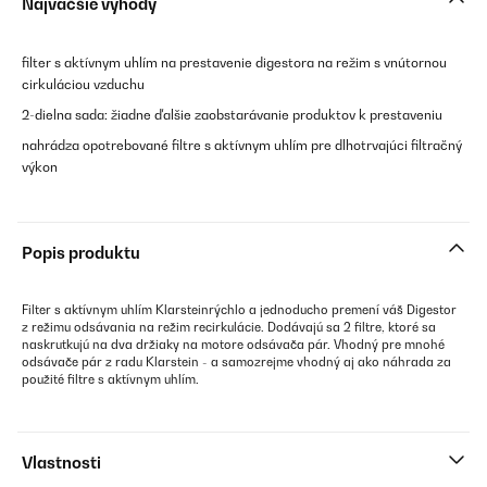
Najväčšie výhody
filter s aktívnym uhlím na prestavenie digestora na režim s vnútornou
cirkuláciou vzduchu
2-dielna sada: žiadne ďalšie zaobstarávanie produktov k prestaveniu
nahrádza opotrebované filtre s aktívnym uhlím pre dlhotrvajúci filtračný
výkon
Popis produktu
Filter s aktívnym uhlím Klarsteinrýchlo a jednoducho premení váš Digestor
z režimu odsávania na režim recirkulácie. Dodávajú sa 2 filtre, ktoré sa
naskrutkujú na dva držiaky na motore odsávača pár. Vhodný pre mnohé
odsávače pár z radu Klarstein - a samozrejme vhodný aj ako náhrada za
použité filtre s aktívnym uhlím.
Vlastnosti