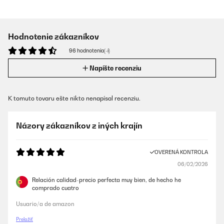
Hodnotenie zákazníkov
96 hodnotenia(-í)
Napíšte recenziu
K tomuto tovaru ešte nikto nenapísal recenziu.
Názory zákazníkov z iných krajín
OVERENÁ KONTROLA
06/02/2026
Relación calidad-precio perfecta muy bien, de hecho he
comprado cuatro
Usuario/a de amazon
Preložiť