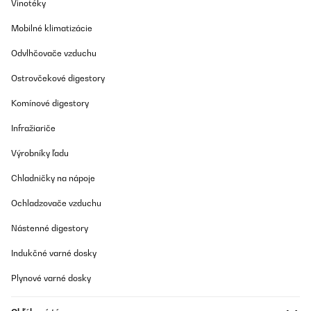
Vinotéky
Preložiť
Mobilné klimatizácie
OVERENÁ KONTROLA
Odvlhčovače vzduchu
20/10/2025
Ostrovčekové digestory
They seem to do the job, easy to fit.
Komínové digestory
Amazon user
Infražiariče
Preložiť
Výrobníky ľadu
Chladničky na nápoje
OVERENÁ KONTROLA
24/08/2025
Ochladzovače vzduchu
Ok
Nástenné digestory
Amazon-Benutzer
Indukčné varné dosky
Preložiť
Plynové varné dosky
OVERENÁ KONTROLA