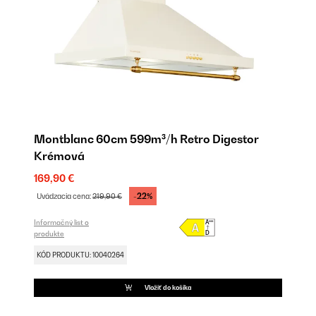
Montblanc 60cm 599m³/h Retro Digestor
Krémová
169,90 €
-22%
Uvádzacia cena:
219,90 €
Informačný list o
produkte
KÓD PRODUKTU: 10040264
Vložiť do košíka