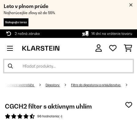
Leto v plnom prúde
Najhorúcejšie zľavy až do 55%
Nakupujte teraz
2 ročná záruka
14 dní na vrátenie tovaru
Domáce spotrebiče
Digestory
Filtre do digestorov a príslušenstvo
CGCH2 filter s aktívnym uhlím
96 hodnotenia(-í)