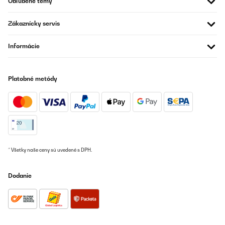
Obľúbené témy
21/08/2025
Die Ware kam in sehr gutem Zustand und zeitig an . Immer wieder
Zákaznícky servis
gerne.
Informácie
Amazon-Benutzer
Preložiť
Platobné metódy
OVERENÁ KONTROLA
27/07/2025
Leicht zu montieren, im Onlineshop erhältlich. Ich bin zufrieden.
Vielen Dank, kaufe gern wieder bei Ihnen
Amazon-Benutzer
* Všetky naše ceny sú uvedené s DPH.
Preložiť
Dodanie
OVERENÁ KONTROLA
07/07/2025
Sehr Gut