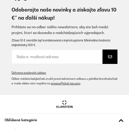
Perfetti. Però ricordatevi di prendere bene le misure!! Prima
avevo sbagliato
Odoberajte naše novinky a získajte zľavu 10
€* na ďalší nákup!
Utente Amazon
Preložiť
Prihláste sa na odber nášho newslettera, aby ste boli medzi
prvými, ktorí sa dozvedia o nadchádzajúcich výpredajoch.
Zľava 10 € nemôže byť kombinovaná s inými kupónmi. Minimálna hodnota
OVERENÁ KONTROLA
objednávky 100 €.
06/12/2025
Schnelle Lieferung, freundliche Mail vom Hersteller mit Infos zum
Artikel-Versand. Die Filter tun das was sie sollen und lassen sich
leicht wechseln. Kaufe sie regelmäßig.
Ochrana osobných údajov
Amazon-Benutzer
Odber môžete kedykoľvek zrušiť prostredníctvom odkazu v pätičke ktoréhokoľvek
e-mailu alebo nám napíšte na
privacy@chal-tec.com
.
Preložiť
OVERENÁ KONTROLA
26/11/2025
Super, empfehlenswert
Obľúbené kategórie
Amazon-Benutzer