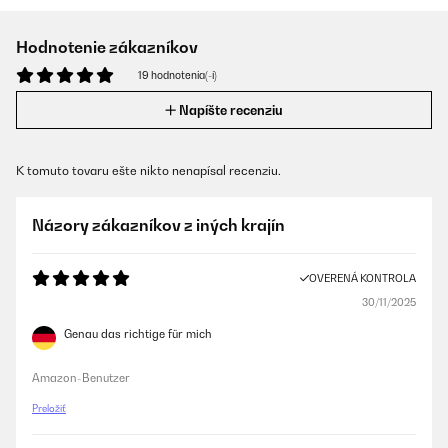
Hodnotenie zákazníkov
19 hodnotenia(-í)
Napíšte recenziu
K tomuto tovaru ešte nikto nenapísal recenziu.
Názory zákazníkov z iných krajín
OVERENÁ KONTROLA
30/11/2025
Genau das richtige für mich
Amazon-Benutzer
Preložiť