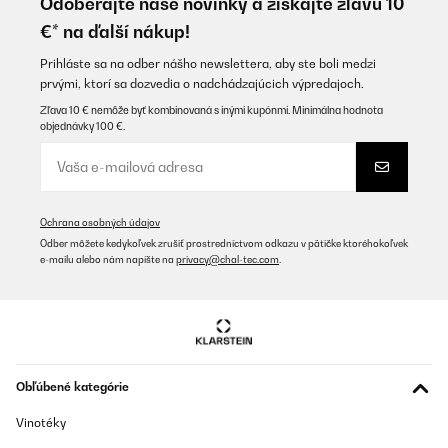
Odoberajte naše novinky a získajte zľavu 10
€* na ďalší nákup!
Utilisateur d'Amazon
Preložiť
Prihláste sa na odber nášho newslettera, aby ste boli medzi
prvými, ktorí sa dozvedia o nadchádzajúcich výpredajoch.
Zľava 10 € nemôže byť kombinovaná s inými kupónmi. Minimálna hodnota
OVERENÁ KONTROLA
objednávky 100 €.
07/08/2022
No se ha podido cargar el contenido multimedia. Me ha gustado
el diseño y funcionamiento y el acabado del producto. Lo único
que las instrucciones para ponerlo en marcha están poco claras.
Ochrana osobných údajov
Usuario/a de amazon
Odber môžete kedykoľvek zrušiť prostredníctvom odkazu v pätičke ktoréhokoľvek
e-mailu alebo nám napíšte na
privacy@chal-tec.com
.
Preložiť
OVERENÁ KONTROLA
22/06/2022
Bella e funzionale
Obľúbené kategórie
Utente Amazon
Vinotéky
Preložiť