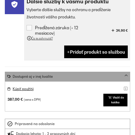
Ďalšie služby k vášmu produktu
Vyberte ďalšie služby na ochranu a predĺženie
životnosti vášho produktu.
Predĺžená záruka (+ 12
24,90 €
mesiacov)
Čo je zahrnuté?
Pridať produkt so službou
Dostupné aj v inej kvalite
Kúpiť použitý
Vložiť do
387,00 €
(cena s DPH)
košíka
Pripravené na odoslanie
Dodacia lehota: 1 - 2 pracovných dní