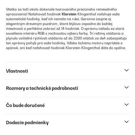
Všetko sa točí okolo dokonale tvarovaného precízneho remeselného
spracovania! Naťahovač hodiniek
Klarstein
Klingenthal
naťahuje vaše
automatické hodinky, keď ich nemáte na ruke. Garonne zaujme aj
elegantným dreveným puzdrom
, ktoré štýlovo zapadne do každej
miestnosti a perfektne zobrazí až 14 hodiniek. O správnu náladu sa stará
osvetlenie interiéru RGB s možnosťou výberu farby. Tri režimy otáčania a
plynulo voliteľné rýchlosti otáčania až do 2200 otáčok za deň zabezpečujú
ten správny pohyb pre vaše hodinky. Vďaka tichému motoru neprídete o
spánok, ani keď naťahovač hodiniek Klarstein Klingenthal dáte do spálne.
Vlastnosti
Rozmery a technické podrobnosti
Čo bude doručené
Dodacie podmienky