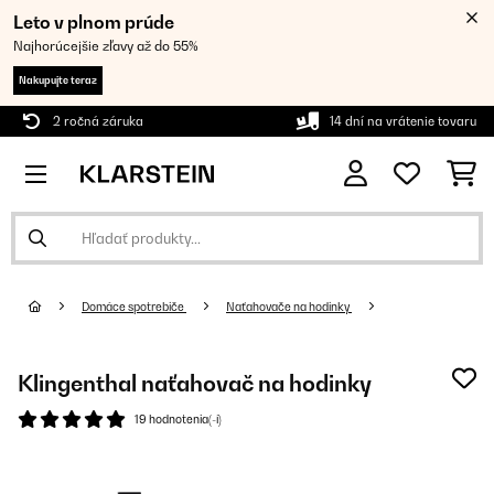
Leto v plnom prúde
Najhorúcejšie zľavy až do 55%
Nakupujte teraz
2 ročná záruka
14 dní na vrátenie tovaru
Domáce spotrebiče
Naťahovače na hodinky
Klingenthal naťahovač na hodinky
19 hodnotenia(-í)