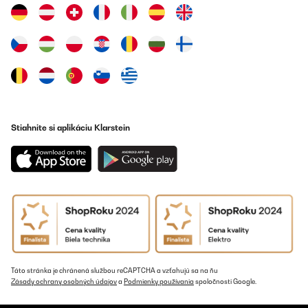
aparato hasta el servicio posventa. De 10
Usuario/a de amazon
Preložiť
OVERENÁ KONTROLA
15/02/2020
Ich kann die vielen negativen Bewertungen nicht verstehen. Es
Stiahnite si aplikáciu Klarstein
wird Größe, Gewicht, Programmierung reklamiert; was glauben
manche Leute auf welchem Raum man 14 Uhren unterbringen
kann?Die Programmierung ist simpel, man muss allerdings
wissen welche Uhr welche Rotation und welche Frequenz
benötigt. Wer seine Uhren nicht kennt, braucht auch keinen
Uhrenbeweger!Ich habe den Uhrenbeweger seit fast 3 Jahren mit
14 Uhren in Betrieb und nie Probleme gehabt. Absolut das Geld
wert und ich würde es jederzeit wieder kaufen!
Amazon-Benutzer
Preložiť
Táto stránka je chránená službou reCAPTCHA a vzťahujú sa na ňu
Zásady ochrany osobných údajov
a
Podmienky používania
spoločnosti Google.
OVERENÁ KONTROLA
15/02/2020