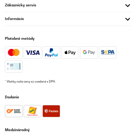
Articolo abbastanza ingombrante, esteticamente non bellissimo.
Zákaznícky servis
Funziona se inserisco orologi molto carichi altrimenti si fermano.
Nel complesso è un buon prodotto
Informácie
Utente Amazon
Preložiť
Platobné metódy
OVERENÁ KONTROLA
08/11/2020
Klarstein Uhrenbeweger sieht genauso aus wie beschrieben ,
man brauchte nichts zusammen bauen , nur die Einstellung .War
aber nicht schwer Sieht einfach schön . Die Lieferung kam sehr
schnell .
* Všetky naše ceny sú uvedené s DPH.
Amazon-Benutzer
Dodanie
Preložiť
OVERENÁ KONTROLA
10/06/2020
Medzinárodný
Increíble servicio. Cambio sin problemas y todo genial. Desde el