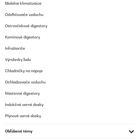
Mobilné klimatizácie
OVERENÁ KONTROLA
Odvlhčovače vzduchu
06/02/2022
Ostrovčekové digestory
Pas mal Fonctionne bien
Komínové digestory
Utilisateur d'Amazon
Infražiariče
Preložiť
Výrobníky ľadu
Chladničky na nápoje
OVERENÁ KONTROLA
03/05/2021
Ochladzovače vzduchu
Mega ruhig und leise Meine Uhren und ich freuen sich
Nástenné digestory
Amazon-Benutzer
Indukčné varné dosky
Preložiť
Plynové varné dosky
OVERENÁ KONTROLA
Obľúbené témy
28/11/2020