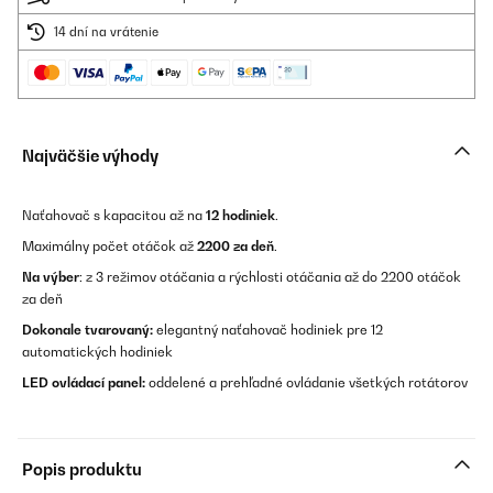
14 dní na vrátenie
Najväčšie výhody
Naťahovač s kapacitou až na
12 hodiniek
.
Maximálny počet otáčok až
2200 za deň
.
Na výber
: z 3 režimov otáčania a rýchlosti otáčania až do 2200 otáčok
za deň
Dokonale tvarovaný:
elegantný naťahovač hodiniek pre 12
automatických hodiniek
LED ovládací panel:
oddelené a prehľadné ovládanie všetkých rotátorov
Popis produktu