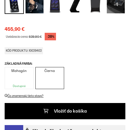
+4
455,90 €
-28%
Uvádzacia cena:
639,90 €
KÓD PRODUKTU: 10029402
ZÁKLADNÁ FARBA:
Mahagón
Čierna
Dostupné
Čo znamenajú tieto stavy?
Vložiť do košíka