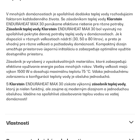
V mnohých domácnostiach je spoľahlivá dodávka teplej vody rozhodujúcim
faktorom každodenného života. So zásobníkom teplej vody
Klarstein
ENDURAHEAT MAX 30
ponúkame efektívne riešenie pre rôzne potreby.
Zásobník teplej vody
Klarstein
ENDURAHEAT MAX 30 bol vyvinutý na
spoľahlivé pokrytie dennej potreby teplej vody v domácnostiach. Je k
dispozícii v rôznych veľkostiach nádrží (30, 50 a 80 litrov), a preto je
vhodný pre rôzne veľkosti a požiadavky domácností. Kompaktný dizajn
umožňuje priestorovo úspornú inštaláciu a zabezpečuje optimálne využitie
dostupného priestoru.
Zásobník je vyrobený z vysokokvalitných materiálov, ktoré zabezpečujú
efektívne využívanie energie počas mnohých rokov. Všetky veľkosti majú
výkon 1500 W a dosahujú maximálnu teplotu 75 °C. Vďaka jednoduchému
zobrazeniu a konfigurácii teploty vody je obsluha jednoduchá.
S
Klarstein
ENDURAHEAT MAX 30 získate výkonný
zásobník teplej vody
,
ktorý je nielen funkčný, ale zaujme aj moderným dizajnom a jednoduchou
obsluhou. Ideálne na spoľahlivé zásobovanie teplou vodou vo vašej
domácnosti!
Vlastnosti