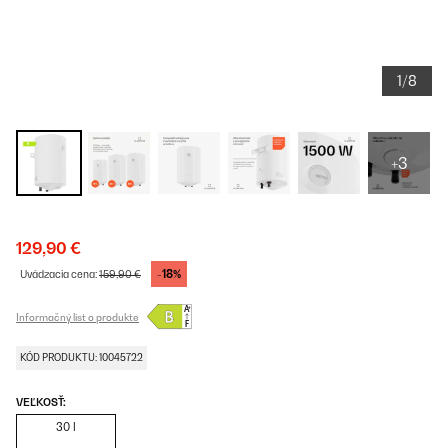
1/8
+3
129,90 €
-18%
Uvádzacia cena:
159,90 €
Informačný list o produkte
KÓD PRODUKTU: 10045722
VEĽKOSŤ:
30 l