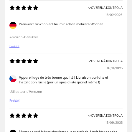
OVERENÁ KONTROLA
16/02/2026
Preiswert funktioniert bei mir schon mehrere Wochen
Amazon-Benutzer
Preložiť
OVERENÁ KONTROLA
07/11/2025
Appareillage de très bonne qualité ! Livraison parfaite et
Installation facile (par un spécialiste quand même !)
Utilisateur d'Amazon
Preložiť
OVERENÁ KONTROLA
18/09/2025