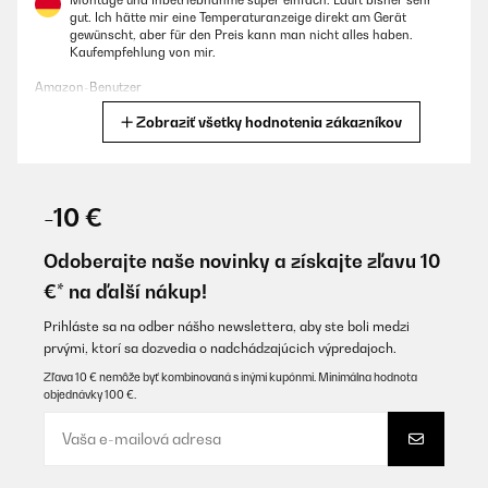
Montage und Inbetriebnahme super einfach. Läuft bisher sehr
gut. Ich hätte mir eine Temperaturanzeige direkt am Gerät
gewünscht, aber für den Preis kann man nicht alles haben.
Kaufempfehlung von mir.
Amazon-Benutzer
Zobraziť všetky hodnotenia zákazníkov
Preložiť
OVERENÁ KONTROLA
09/09/2025
-10 €
Ottimo prodottoNiente da aggiungerePer ora
Odoberajte naše novinky a získajte zľavu 10
Utente Amazon
€* na ďalší nákup!
Preložiť
Prihláste sa na odber nášho newslettera, aby ste boli medzi
prvými, ktorí sa dozvedia o nadchádzajúcich výpredajoch.
OVERENÁ KONTROLA
Zľava 10 € nemôže byť kombinovaná s inými kupónmi. Minimálna hodnota
objednávky 100 €.
05/09/2025
Kurz gesagt: Für den Preis echt super. Wir haben 2 Stück der 30L
Version seit ca einem Jahr in Betrieb. Die Isolation scheint sehr
gut zu sein, das Wasser bleibt nämlich recht lange nach dem
Aufheizen auf Temperatur.Wir nutzen die Kessel übrigens, um für