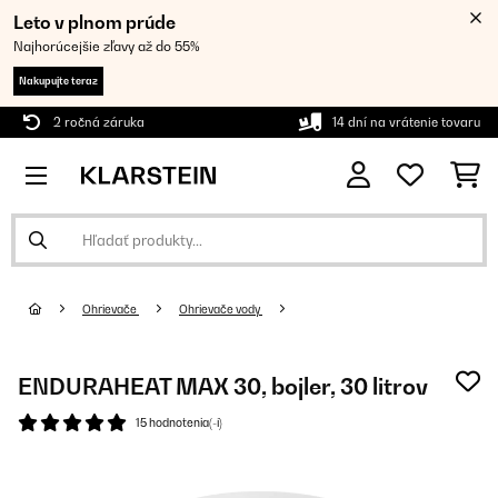
Leto v plnom prúde
Najhorúcejšie zľavy až do 55%
Nakupujte teraz
2 ročná záruka
14 dní na vrátenie tovaru
Ohrievače
Ohrievače vody
ENDURAHEAT MAX 30, bojler, 30 litrov
15 hodnotenia(-í)