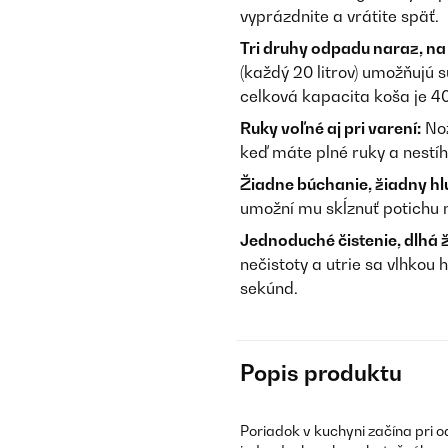
vyprázdnite a vrátite späť.
Tri druhy odpadu naraz, na
(každý 20 litrov) umožňujú 
celková kapacita koša je 40 
Ruky voľné aj pri varení:
Nož
keď máte plné ruky a nestíh
Žiadne búchanie, žiadny hl
umožní mu skĺznuť potichu n
Jednoduché čistenie, dlhá ž
nečistoty a utrie sa vlhkou
sekúnd.
Popis produktu
Poriadok v kuchyni začína pri o