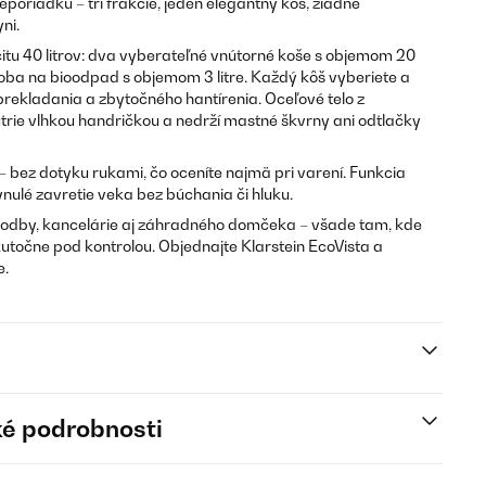
oriadku – tri frakcie, jeden elegantný koš, žiadne
ni.
tu 40 litrov: dva vyberateľné vnútorné koše s objemom 20
oba na bioodpad s objemom 3 litre. Každý kôš vyberiete a
rekladania a zbytočného hantírenia. Oceľové telo z
trie vlhkou handričkou a nedrží mastné škvrny ani odtlačky
 bez dotyku rukami, čo oceníte najmä pri varení. Funkcia
ynulé zavretie veka bez búchania či hluku.
chodby, kancelárie aj záhradného domčeka – všade tam, kde
utočne pod kontrolou. Objednajte Klarstein EcoVista a
e.
é podrobnosti