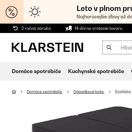
Leto v plnom pr
Najhorúcejšie zľavy až d
2 ročná záruka
14 dní na vrátenie tovaru
Domáce spotrebiče
Kuchynské spotrebiče
Domáce spotrebiče
Odpadkové koše
EcoVista