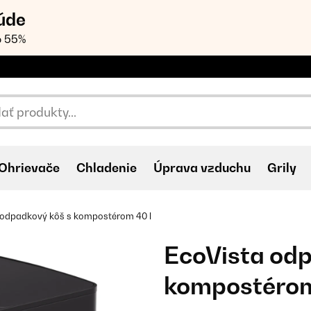
úde
o 55%
Ohrievače
Chladenie
Úprava vzduchu
Grily
 odpadkový kôš s kompostérom 40 l
EcoVista odp
kompostérom