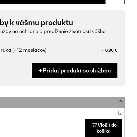
žby k vášmu produktu
lužby na ochranu a predĺženie životnosti vášho
ruka (+ 12 mesiacov)
6,90 €
Pridať produkt so službou
Vložiť do
košíka