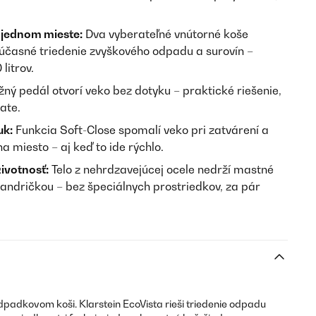
 jednom mieste:
Dva vyberateľné vnútorné koše
súčasné triedenie zvyškového odpadu a surovín –
litrov.
ný pedál otvorí veko bez dotyku – praktické riešenie,
ate.
uk:
Funkcia Soft-Close spomalí veko pri zatvárení a
a miesto – aj keď to ide rýchlo.
ivotnosť:
Telo z nehrdzavejúcej ocele nedrží mastné
 handričkou – bez špeciálnych prostriedkov, za pár
dpadkovom koši. Klarstein EcoVista rieši triedenie odpadu