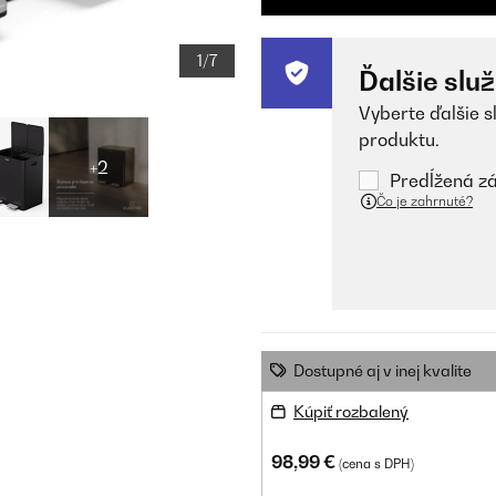
1/7
Ďalšie slu
Vyberte ďalšie s
produktu.
+2
Predĺžená zá
Čo je zahrnuté?
Dostupné aj v inej kvalite
Kúpiť rozbalený
98,99 €
(cena s DPH)