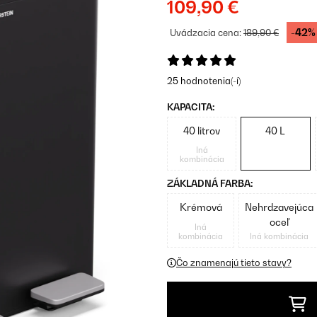
109,90 €
-42%
Uvádzacia cena:
189,90 €
25 hodnotenia(-í)
KAPACITA:
40 litrov
40 L
Iná
kombinácia
ZÁKLADNÁ FARBA:
Krémová
Nehrdzavejúca
oceľ
Iná
kombinácia
Iná kombinácia
Čo znamenajú tieto stavy?