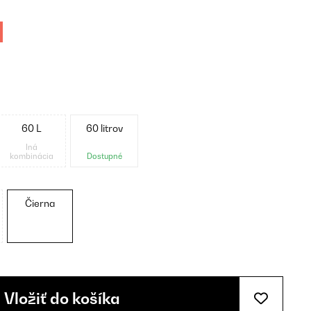
60 L
60 litrov
Iná
kombinácia
Dostupné
Čierna
Vložiť do košíka