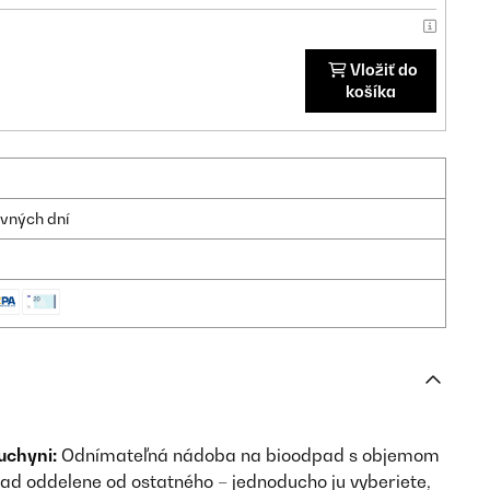
Vložiť do
košíka
ovných dní
uchyni:
Odnímateľná nádoba na bioodpad s objemom
pad oddelene od ostatného – jednoducho ju vyberiete,