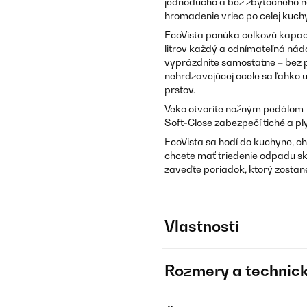
jednoducho a bez zbytočného nep
hromadenie vriec po celej kuchy
EcoVista ponúka celkovú kapaci
litrov každý a odnímateľná nád
vyprázdnite samostatne – bez p
nehrdzavejúcej ocele sa ľahko u
prstov.
Veko otvoríte nožným pedálom –
Soft-Close zabezpečí tiché a pl
EcoVista sa hodí do kuchyne, 
chcete mať triedenie odpadu sk
zaveďte poriadok, ktorý zostan
Vlastnosti
Rozmery a technick