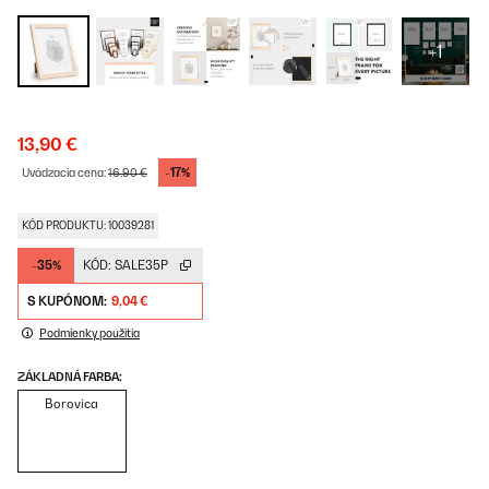
+1
13,90 €
-17%
Uvádzacia cena:
16,90 €
KÓD PRODUKTU: 10039281
-35%
KÓD:
SALE35P
S KUPÓNOM:
9,04 €
Podmienky použitia
ZÁKLADNÁ FARBA:
Borovica