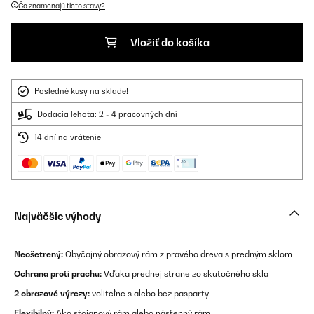
Čo znamenajú tieto stavy?
Vložiť do košíka
Posledné kusy na sklade!
Dodacia lehota: 2 - 4 pracovných dní
14 dní na vrátenie
Najväčšie výhody
Neošetrený
:
Obyčajný obrazový rám z pravého dreva s predným sklom
Ochrana proti prachu:
Vďaka prednej strane zo skutočného skla
2 obrazové výrezy:
voliteľne s alebo bez pasparty
Flexibilný:
Ako stojanový rám alebo nástenný rám