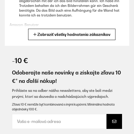
abgebrochen mit der ich das bild hinstellen kann. Ich habe ihn
Trotzdem behalten da ich den Bilderrahmen gür ein Geschenk
benötigte. Da das Bild auch eine Aufhängung für die Wand hat
konnte ich es trotzdem benutzen.
Amazon-Benutzer
Zobraziť všetky hodnotenia zákazníkov
Preložiť
OVERENÁ KONTROLA
02/01/2024
-10 €
El marco está muy bien, quizás el color de la madera me lo
esperaba de otra forma, pero la calidad es buena.
Odoberajte naše novinky a získajte zľavu 10
€* na ďalší nákup!
Usuario/a de amazon
Preložiť
Prihláste sa na odber nášho newslettera, aby ste boli medzi
prvými, ktorí sa dozvedia o nadchádzajúcich výpredajoch.
Zľava 10 € nemôže byť kombinovaná s inými kupónmi. Minimálna hodnota
OVERENÁ KONTROLA
objednávky 100 €.
16/11/2023
Perfetto