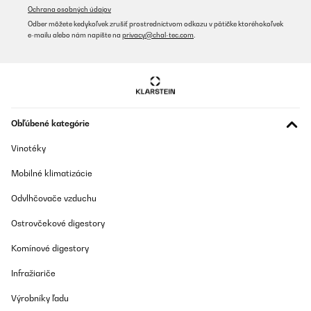
Utente Amazon
Ochrana osobných údajov
Preložiť
Odber môžete kedykoľvek zrušiť prostredníctvom odkazu v pätičke ktoréhokoľvek
e-mailu alebo nám napíšte na
privacy@chal-tec.com
.
OVERENÁ KONTROLA
25/05/2023
Bonito marco de madera maciza, color natural. Tiene 4
enganches en la parte de atrás p ponerlo tanto en vertical como
horizontal. Lo compré pensando que el "cristal" era de vidrio y
Obľúbené kategórie
cuando me llegó vi que era de plástico: me fui a la descripción del
producto y vi que ponía "cristal plexiglás". Error mio. En
Vinotéky
conclusión: Marco bonito, de calidad pero algo caro para lo que
es.
Mobilné klimatizácie
Usuario/a de amazon
Odvlhčovače vzduchu
Preložiť
Ostrovčekové digestory
OVERENÁ KONTROLA
Komínové digestory
19/04/2023
Infražiariče
Arrivata in perfetto stato perché imballata alla perfezione! Molto
bella
Výrobníky ľadu