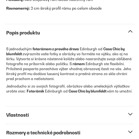
Rovnomerný:
2 cm široký profil rámu po celom obvode
Popis produktu
S jednoduchým
fotorámom z pravého dreva
Edinburgh od
Casa Chic by
blumfeldt
zvýrazníte vaše fotky a obrázky vo formáte na výšku, ako aj na
šírku. Vytvorte si krásne nástenné koláže alebo naaranžujte svoje obľúbené
fotografie na príborník alebo poličku. S
rámom
Edinburgh ste flexibilní.
Priložená pasparta ponecháva výber vhodnej obrazovej časti na vás. Jeho
široký profil mu dodáva luxusný kontrast a predná strana zo skla chráni
pred prachom a nečistotami.
Jednoducho si zo svojich fotografií, obrázkov alebo umeleckých výtlačkov
urobte viac:
Fotorámik
Edinburgh od
Casa Chic by blumfeldt
vám to umožní.
Vlastnosti
Rozmery a technické podrobnosti