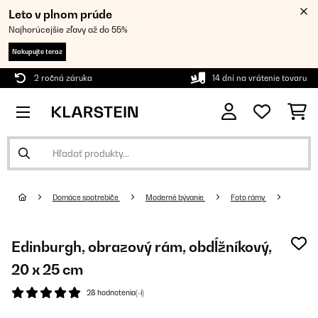
Leto v plnom prúde
Najhorúcejšie zľavy až do 55%
Nakupujte teraz
2 ročná záruka
14 dní na vrátenie tovaru
Domáce spotrebiče
Moderné bývanie
Foto rámy
Edinburgh, obrazový rám, obdĺžníkový,
20 x 25 cm
28 hodnotenia(-í)