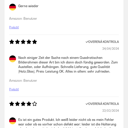
Gerne wieder
Amazon-Benutzer
Preložiť
OVERENÁ KONTROLA
24/04/2024
Nach einiger Zeit der Suche nach einem Quadratischen
Bilderahmen dieser Art bin ich dann doch fündig geworden. Zum
Austellen, oder Aufhängen. Schnelle Lieferung, gute Qualität
(Holz,Glas), Preis-Leistung OK. Alles in allem: sehr zufrieden.
Amazon-Benutzer
Preložiť
OVERENÁ KONTROLA
22/02/2024
Es ist ein gutes Produkt. Ich weiß leider nicht ob es mein Fehler
war oder ob es vorher schon defekt war: leider ist die Halterung