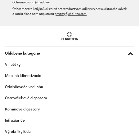
Ochrana osobných údajov
Die Medien konnten nicht geladen werden. Ich liebe es einfach es
Odber môžete kedykoľvek zrušiť prostredníctvom odkazu v pätičke ktoréhokoľvek
war sehr leicht zusammen zu bauen und es sieht toll aus Preislich
e-mailu alebo nám napíšte na
privacy@chal-tec.com
.
ist es auch okay Heizen tut es auch sehr gut
Amazon-Benutzer
Preložiť
OVERENÁ KONTROLA
Obľúbené kategórie
08/12/2021
Vinotéky
Ich wollte schon immer einen richtigen Kamin haben. Das warme
prasselnde Feuer und die entstehende Atmosphäre sind
Mobilné klimatizácie
unbezahlbar. Da ich aber in einer Wohnung lebe, kommt ein
echter Kamin leider nicht in Frage. Deshalb habe ich mich auf die
Odvlhčovače vzduchu
Suche nach einem Elektrokamin gemacht und bin bei diesem
schlichten, aber stylischen Gerät hängen geblieben. Er bringt ein
ganz ähnliches Klima in den Raum und eignet sich super als
Ostrovčekové digestory
praktisches Raum-Accessoire zur Raumheizung. Die
Fernbedienung ist sehr intuitiv, die Timerfunktion finde ich unnütz,
Komínové digestory
da ich auch einen Kamin lieber nicht unbeaufsichtigt lasse aber
im Groben und Ganze steckt man einfach den Stecker in die
Infražiariče
Steckdose und hat einen „Kamin“ im Raum....also das, wonach ich
gesucht habe. Nun zudem, warum es einen Punkt Abzug gibt. Der
Výrobníky ľadu
Versand hat leider etwas länger gedauert auch sah der Karton
leider etwas mitgenommen aus. Das Gerät selber war unversehrt