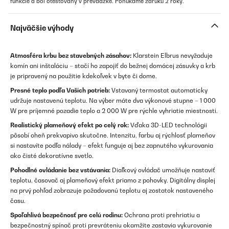
funkcie a bol otestovaný v prevádzke. Ponúkame záruku 2 roky.
Najväčšie výhody
Atmosféra krbu bez stavebných zásahov:
Klarstein Elbrus nevyžaduje
komín ani inštaláciu – stačí ho zapojiť do bežnej domácej zásuvky a krb
je pripravený na použitie kdekoľvek v byte či dome.
Presné teplo podľa Vašich potrieb:
Vstavaný termostat automaticky
udržuje nastavenú teplotu. Na výber máte dva výkonové stupne – 1 000
W pre príjemné pozadie teplo a 2 000 W pre rýchle vyhriatie miestnosti.
Realistický plameňový efekt po celý rok:
Vďaka 3D-LED technológii
pôsobí oheň prekvapivo skutočne. Intenzitu, farbu aj rýchlosť plameňov
si nastavíte podľa nálady – efekt funguje aj bez zapnutého vykurovania
ako čisté dekoratívne svetlo.
Pohodlné ovládanie bez vstávania:
Diaľkový ovládač umožňuje nastaviť
teplotu, časovač aj plameňový efekt priamo z pohovky. Digitálny displej
na prvý pohľad zobrazuje požadovanú teplotu aj zostatok nastaveného
času.
Spoľahlivá bezpečnosť pre celú rodinu:
Ochrana proti prehriatiu a
bezpečnostný spínač proti prevráteniu okamžite zastavia vykurovanie