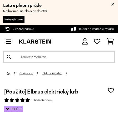
Leto v plnom prúde
Najhorúcejšie zľavy až do 55%
Nakupujte teraz
2 ročná záruka
14 dní na vrátenie tovaru
Ohrievače
Elektrické krby
[Použité] Elbrus elektrický krb
7 hodnotenia(-í)
POUŽITÉ