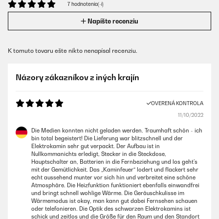
7 hodnotenia(-í)
Napíšte recenziu
K tomuto tovaru ešte nikto nenapísal recenziu.
Názory zákazníkov z iných krajín
OVERENÁ KONTROLA
11/10/2022
Die Medien konnten nicht geladen werden. Traumhaft schön - ich
bin total begeistert! Die Lieferung war blitzschnell und der
Elektrokamin sehr gut verpackt. Der Aufbau ist in
Nullkommanichts erledigt, Stecker in die Steckdose,
Hauptschalter an, Batterien in die Fernbeziehung und los geht’s
mit der Gemütlichkeit. Das „Kaminfeuer“ lodert und flackert sehr
echt aussehend munter vor sich hin und verbreitet eine schöne
Atmosphäre. Die Heizfunktion funktioniert ebenfalls einwandfrei
und bringt schnell wohlige Wärme. Die Geräuschkulisse im
Wärmemodus ist okay, man kann gut dabei Fernsehen schauen
oder telefonieren. Die Optik des schwarzen Elektrokamins ist
schick und zeitlos und die Größe für den Raum und den Standort