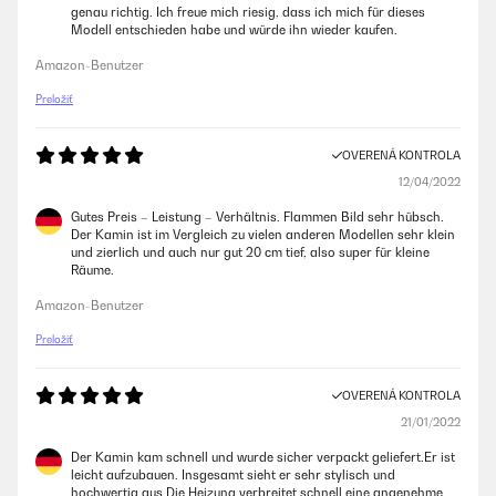
genau richtig. Ich freue mich riesig, dass ich mich für dieses
Modell entschieden habe und würde ihn wieder kaufen.
Amazon-Benutzer
Preložiť
OVERENÁ KONTROLA
12/04/2022
Gutes Preis – Leistung – Verhältnis. Flammen Bild sehr hübsch.
Der Kamin ist im Vergleich zu vielen anderen Modellen sehr klein
und zierlich und auch nur gut 20 cm tief, also super für kleine
Räume.
Amazon-Benutzer
Preložiť
OVERENÁ KONTROLA
21/01/2022
Der Kamin kam schnell und wurde sicher verpackt geliefert.Er ist
leicht aufzubauen. Insgesamt sieht er sehr stylisch und
hochwertig aus.Die Heizung verbreitet schnell eine angenehme