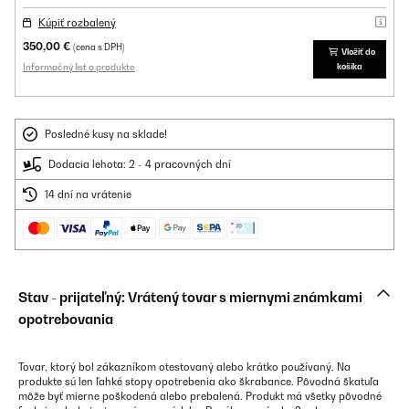
Kúpiť rozbalený
350,00 €
(cena s DPH)
Vložiť do
Informačný list o produkte
košíka
Posledné kusy na sklade!
Dodacia lehota: 2 - 4 pracovných dní
14 dní na vrátenie
Stav - prijateľný: Vrátený tovar s miernymi známkami
opotrebovania
Tovar, ktorý bol zákazníkom otestovaný alebo krátko používaný. Na
produkte sú len ľahké stopy opotrebenia ako škrabance. Pôvodná škatuľa
môže byť mierne poškodená alebo prebalená. Produkt má všetky pôvodné