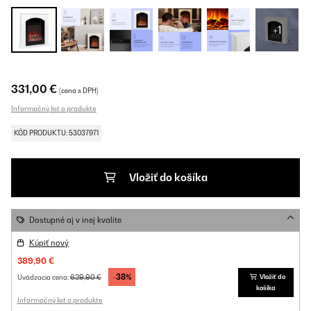
+1
331,00 €
(cena s DPH)
Informačný list o produkte
KÓD PRODUKTU: 53037971
Vložiť do košíka
Dostupné aj v inej kvalite
Kúpiť nový
389,90 €
-38%
629,90 €
Vložiť do
Uvádzacia cena:
košíka
Informačný list o produkte