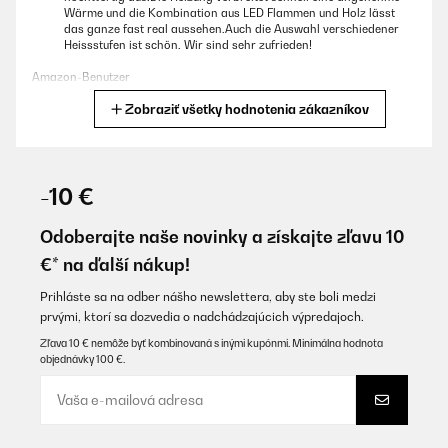
Wärme und die Kombination aus LED Flammen und Holz lässt
das ganze fast real aussehen.Auch die Auswahl verschiedener
Heissstufen ist schön. Wir sind sehr zufrieden!
Amazon-Benutzer
Zobraziť všetky hodnotenia zákazníkov
Preložiť
OVERENÁ KONTROLA
19/12/2021
-10 €
Wir haben den kleinen Elektrokamin ins Schlafzimmer gestellt.
Hin und wieder schalten wir die Heizmöglichkeit im ansonsten
Odoberajte naše novinky a získajte zľavu 10
ungeheizten Schlafzimmer ein. Er heizt schnell und gut. Die
€* na ďalší nákup!
Fernbedienung ist sehr praktisch. Er sieht auch im
ausgeschalteten Zustand gut aus, ist für kleine Räume gut
geeignet.
Prihláste sa na odber nášho newslettera, aby ste boli medzi
prvými, ktorí sa dozvedia o nadchádzajúcich výpredajoch.
Amazon-Benutzer
Zľava 10 € nemôže byť kombinovaná s inými kupónmi. Minimálna hodnota
Preložiť
objednávky 100 €.
OVERENÁ KONTROLA
14/12/2021