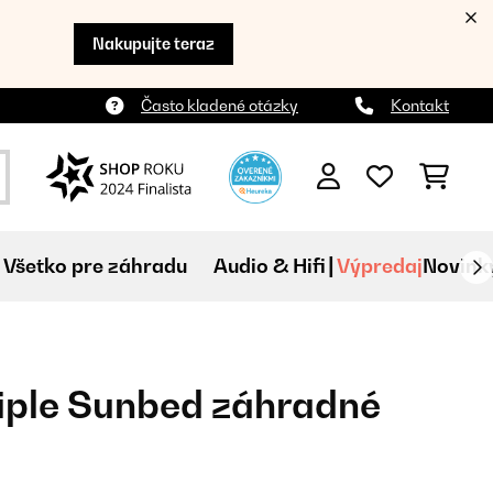
Nakupujte teraz
Často kladené otázky
Kontakt
Všetko pre záhradu
Audio & Hifi
Výpredaj
Novink
iple Sunbed záhradné