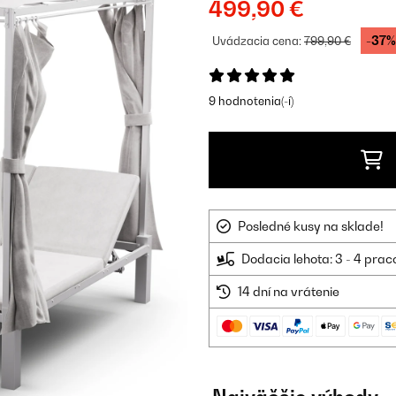
499,90 €
-37%
Uvádzacia cena:
799,90 €
9 hodnotenia(-í)
Posledné kusy na sklade!
Dodacia lehota: 3 - 4 prac
14 dní na vrátenie