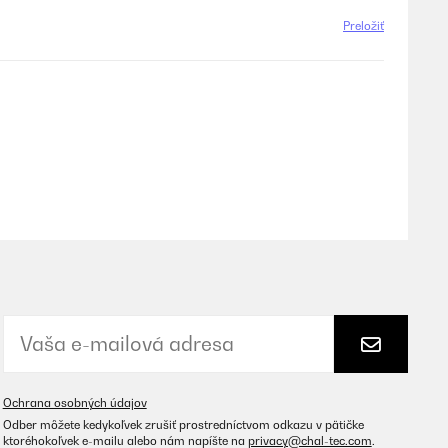
Preložiť
Preložiť
 aus. Alles in Allem ein super Gartenbett zu einem fairem
Ochrana osobných údajov
Preložiť
Odber môžete kedykoľvek zrušiť prostredníctvom odkazu v pätičke
ktoréhokoľvek e-mailu alebo nám napíšte na
privacy@chal-tec.com
.