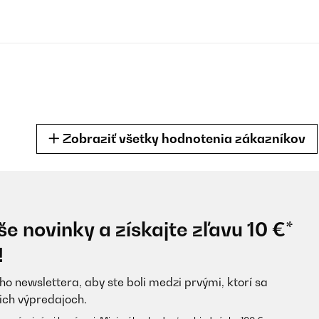
Zobraziť všetky hodnotenia zákazníkov
e novinky a získajte zľavu 10 €*
cke Polster sowie eine bequeme Liegefläche, sieht hochwertig und gut
!
ho newslettera, aby ste boli medzi prvými, ktorí sa
ich výpredajoch.