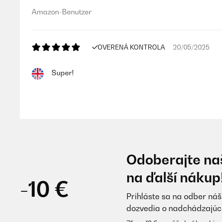
Amazon-Benutzer
OVERENÁ KONTROLA
20/05/2025
Super!
Amazon user
OVERENÁ KONTROLA
19/08/2024
Odoberajte naš
Wirklich einfache Montage, keine fehlenden Teile, di
na ďalší nákup
Preis!
-10 €
Prihláste sa na odber náš
Amazon-Benutzer
dozvedia o nadchádzajúc