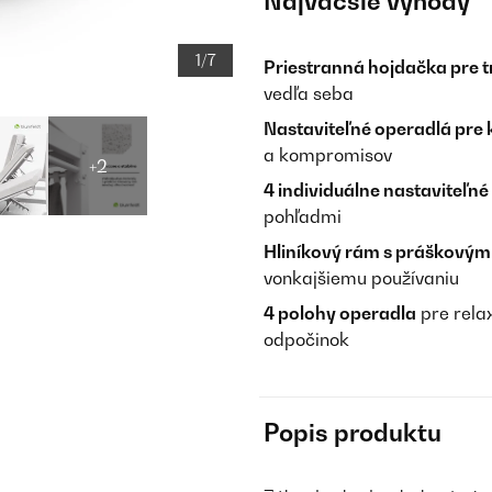
Najväčšie výhody
1/7
Priestranná hojdačka pre t
vedľa seba
Nastaviteľné operadlá pre
a kompromisov
+2
4 individuálne nastaviteľn
pohľadmi
Hliníkový rám s práškový
vonkajšiemu používaniu
4 polohy operadla
pre rela
odpočinok
Popis produktu