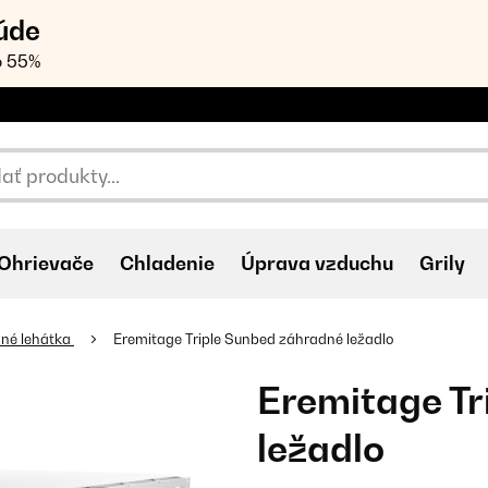
úde
o 55%
Ohrievače
Chladenie
Úprava vzduchu
Grily
né lehátka
Eremitage Triple Sunbed záhradné ležadlo
Eremitage Tr
ležadlo