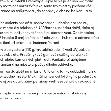
– s Blumfeldt Eremitage Triple to nie je len sen. Ak máte
dy máte čas vyraziť ďaleko, tento trojmiestny plážový kôš
priamo na Vašu terasu, do záhrady alebo na balkón – a to
é sedenie pre až tri osoby naraz – ideálne pre rodinu,
m a materiály odolné voči UV žiareniu zvládnu dážď, slnko aj
y ste museli venovať špeciálnu starostlivosť. Odnímateľné
, hrúbka 6 cm) sa ľahko očistia vlhkou hubkou a odnímateľná
o tieni pri priamom slnečnom žiarení.
 z polyesteru (140 g/m², taktiež odolné voči UV) zaistia
 potrebujete. Protišmykové gumové nožičky udržia kôš
cách alebo kamenných platniach. Vankúše sú uchytené
zostanú na mieste aj počas dlhého oddychu.
rám sa dá zložiť na šírku len 5–8 cm a ľahko uskladniť – aj na
r žiadne miesto. Maximálna nosnosť 540 kg ho predurčuje
le aj pre apartmány, penzióny, wellness centrá a rekreačné
Triple a premeňte svoj vonkajší priestor na skutočný
o cestovania.