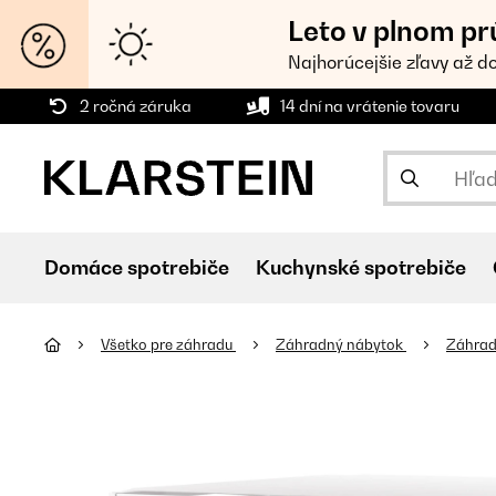
Leto v plnom pr
Najhorúcejšie zľavy až d
2 ročná záruka
14 dní na vrátenie tovaru
Domáce spotrebiče
Kuchynské spotrebiče
Všetko pre záhradu
Záhradný nábytok
Záhrad