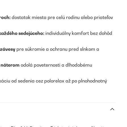
roch:
dostatok miesta pre celú rodinu alebo priateľov
 každého sedejúceho:
individuálny komfort bez dohôd
é závesy
pre súkromie a ochranu pred slnkom a
m náterom
odolá poveternosti a dlhodobému
xáciu od sedenia cez polorelax až po plnohodnotný