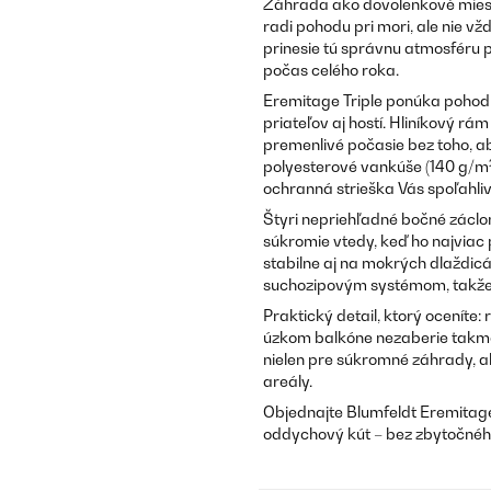
Záhrada ako dovolenkové miesto 
radi pohodu pri mori, ale nie vž
prinesie tú správnu atmosféru 
počas celého roka.
Eremitage Triple ponúka pohodln
priateľov aj hostí. Hliníkový rá
premenlivé počasie bez toho, ab
polyesterové vankúše (140 g/m²
ochranná strieška Vás spoľahliv
Štyri nepriehľadné bočné záclony
súkromie vtedy, keď ho najviac
stabilne aj na mokrých dlaždi
suchozipovým systémom, takže 
Praktický detail, ktorý oceníte: 
úzkom balkóne nezaberie takme
nielen pre súkromné záhrady, a
areály.
Objednajte Blumfeldt Eremitage 
oddychový kút – bez zbytočnéh