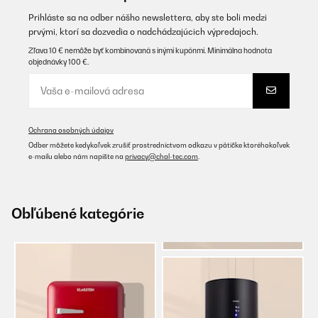
Prihláste sa na odber nášho newslettera, aby ste boli medzi
prvými, ktorí sa dozvedia o nadchádzajúcich výpredajoch.
Zľava 10 € nemôže byť kombinovaná s inými kupónmi. Minimálna hodnota
objednávky 100 €.
Ochrana osobných údajov
Odber môžete kedykoľvek zrušiť prostredníctvom odkazu v pätičke ktoréhokoľvek
e-mailu alebo nám napíšte na
privacy@chal-tec.com
.
Obľúbené kategórie