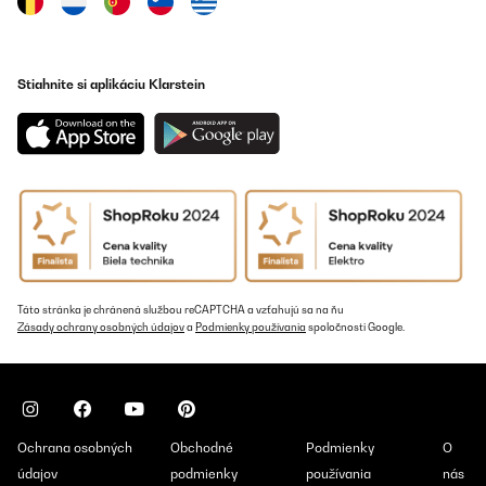
Stiahnite si aplikáciu Klarstein
Táto stránka je chránená službou reCAPTCHA a vzťahujú sa na ňu
Zásady ochrany osobných údajov
a
Podmienky používania
spoločnosti Google.
Ochrana osobných
Obchodné
Podmienky
O
údajov
podmienky
používania
nás