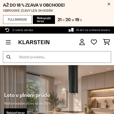
AŽ DO 18 % ZĽAVA V OBCHODE!
OBROVSKÉ ZĽAVY LEN 24 HODÍN!
Nakupujte
21
20
19
FULLSWING18
H
M
S
teraz
2 ročná záruka
14 dní na vrátenie tovaru
Leto v plnom prúde
Najhorúcejšie zľavy až do 55%
Nakúpiť teraz