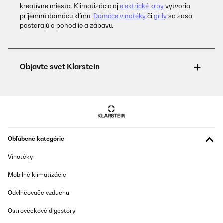
kreatívne miesto. Klimatizácia aj
elektrické krby
vytvoria
príjemnú domácu klímu.
Domáce vinotéky
či
grily
sa zasa
postarajú o pohodlie a zábavu.
Obľúbené kategórie
Vinotéky
Mobilné klimatizácie
Odvlhčovače vzduchu
Ostrovčekové digestory