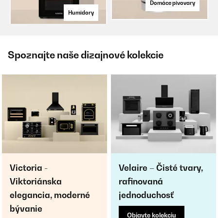
Domáce pivovary
Humidory
Spoznajte naše dizajnové kolekcie
Victoria -
Velaire – Čisté tvary,
Viktoriánska
rafinovaná
elegancia, moderné
jednoduchosť
bývanie
Objavte kolekciu