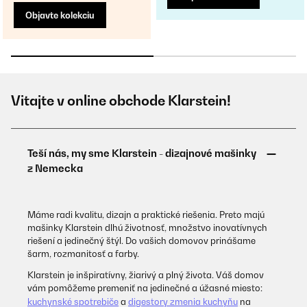
Objavte kolekciu
Vitajte v online obchode Klarstein!
Máme radi kvalitu, dizajn a praktické riešenia. Preto majú
mašinky Klarstein dlhú životnosť, množstvo inovatívnych
riešení a jedinečný štýl. Do vašich domovov prinášame
šarm, rozmanitosť a farby.
Klarstein je inšpiratívny, žiarivý a plný života. Váš domov
vám pomôžeme premeniť na jedinečné a úžasné miesto:
kuchynské spotrebiče
a
digestory zmenia kuchyňu
na