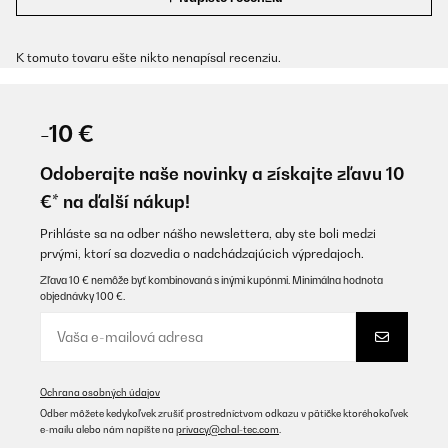
K tomuto tovaru ešte nikto nenapísal recenziu.
-10 €
Odoberajte naše novinky a získajte zľavu 10
€* na ďalší nákup!
Prihláste sa na odber nášho newslettera, aby ste boli medzi
prvými, ktorí sa dozvedia o nadchádzajúcich výpredajoch.
Zľava 10 € nemôže byť kombinovaná s inými kupónmi. Minimálna hodnota
objednávky 100 €.
Ochrana osobných údajov
Odber môžete kedykoľvek zrušiť prostredníctvom odkazu v pätičke ktoréhokoľvek
e-mailu alebo nám napíšte na
privacy@chal-tec.com
.