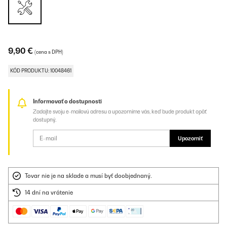
9,90 €
(cena s DPH)
KÓD PRODUKTU: 10048461
Informovať o dostupnosti
Zadajte svoju e-mailovú adresu a upozorníme vás, keď bude produkt opäť
dostupný.
Upozorniť
Tovar nie je na sklade a musí byť doobjednaný.
14 dní na vrátenie