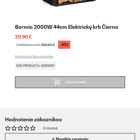
Bormio 2000W 44cm Elektrický krb Čierna
211,90 €
-42%
Uvádzacia cena:
369,90 €
Informačný list o produkte
KÓD PRODUKTU: 10035057
Vložiť do košíka
Hodnotenie zákazníkov
0 recenzií
Napíšte recenziu