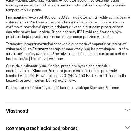
vašej kúpeľni. Elektrický kúpeľňový radiátor spoľahlivo vykuruje, vysuší
uteráky za menej ako 60 minút a počas celého roka zabezpečuje príjemne
temperovanú kúpeľňu.
Fairmont
má výkon od 400 do 1 200 W – dostatočný na rýchle zahriatie aj v
chladné rána. Zaoblené konce rúr chránia froté uteráky, nerezová alebo
chrómová povrchová úprava odoláva vlhkosti a čistiacim prostriedkom
desiatky rokov bez korózie. Trieda ochrany IP24 robí radiátor odolným
proti striekajúcej vode, čo zaručuje bezpečnosť použitia v kúpeľni.
Termostat, programovateľný časovač a automatické vypnutie pri prehriatí
zabezpečujú, že
Fairmont
pracuje presne vtedy, keď ho potrebujete – a sám
sa zastaví, keď by už nemal. Prevádzka je tichá a dizajn rebríka sa štýlovo
hodí do každej kúpeľňovej výzdoby.
Či už ide o rekonštrukciu kúpeľne, prenájom bytu alebo darček k
nasťahovaniu –
Klarstein
Fairmont je premyslené riešenie pre trvalý
komfort v kúpeľni. Prevádzka na 220–240 V / 50 Hz, CE certifikácia podľa
bezpečnostných noriem EÚ, záruka 2 roky.
Doprajte si suché uteráky a teplú kúpeľňu – získajte
Klarstein
Fairmont.
Vlastnosti
Rozmery a technické podrobnosti