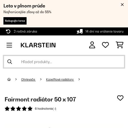
Leto v plnom prúde
Najhorúcejšie zľavy až do 55%
Nakupujte teraz
2 ročná záruka
14 dní na vrátenie tovaru
Ohrievače
Kúpeľňové radiátory
Fairmont radiátor 50 x 107
6 hodnotenia(-í)