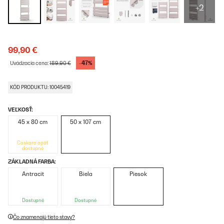
+2
99,90 €
-47%
Uvádzacia cena:
189,90 €
KÓD PRODUKTU: 10045419
VEĽKOSŤ:
45 x 80 cm
50 x 107 cm
Čoskoro opäť
dostupné
ZÁKLADNÁ FARBA:
Antracit
Biela
Piesok
Dostupné
Dostupné
Čo znamenajú tieto stavy?