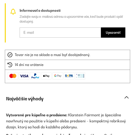
Informovať o dostupnosti
Zadajte svoju e-mailovú adresu a upozorníme vás, keď bude produkt opäť
dostupný.
Upozorniť
Tovar nie je na sklade a musí byť doobjednaný.
14 dní na vrátenie
Najväčšie výhody
Vytvorené pre kúpeľne a predsiene:
Klarstein Fairmont je špeciálne
navrhnutý na použitie v kúpeľni alebo predsieni – kompaktný rebríkový
dizajn, ktorý sa hodí do každého pôdorysu.