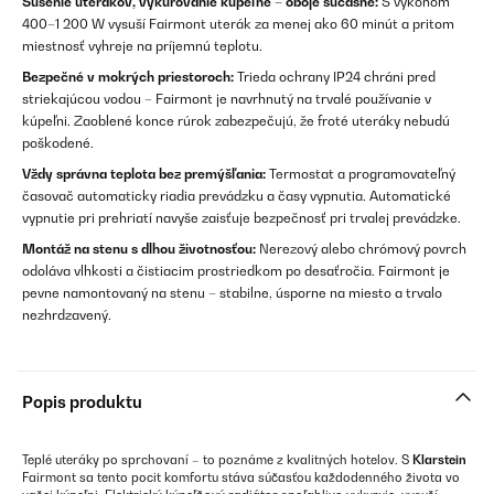
Sušenie uterákov, vykurovanie kúpeľne – oboje súčasne:
S výkonom
400–1 200 W vysuší Fairmont uterák za menej ako 60 minút a pritom
miestnosť vyhreje na príjemnú teplotu.
Bezpečné v mokrých priestoroch:
Trieda ochrany IP24 chráni pred
striekajúcou vodou – Fairmont je navrhnutý na trvalé používanie v
kúpeľni. Zaoblené konce rúrok zabezpečujú, že froté uteráky nebudú
poškodené.
Vždy správna teplota bez premýšľania:
Termostat a programovateľný
časovač automaticky riadia prevádzku a časy vypnutia. Automatické
vypnutie pri prehriatí navyše zaisťuje bezpečnosť pri trvalej prevádzke.
Montáž na stenu s dlhou životnosťou:
Nerezový alebo chrómový povrch
odoláva vlhkosti a čistiacim prostriedkom po desaťročia. Fairmont je
pevne namontovaný na stenu – stabilne, úsporne na miesto a trvalo
nezhrdzavený.
Popis produktu
Teplé uteráky po sprchovaní – to poznáme z kvalitných hotelov. S
Klarstein
Fairmont sa tento pocit komfortu stáva súčasťou každodenného života vo