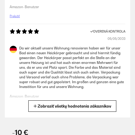
Amazon-Benutzer
Preložiť
OVERENÁ KONTROLA
05/05/2023
Da wir aktuell unsere Wohnung renovieren haben wir für unser
Bad einen neuen Heizkörper gebraucht und sind hiermit fündig
geworden. Der Heizkörper passt perfekt an die Stelle an der
unsere Heizung ist und hat auch einen enormen Mehrwert für
uns, da er uns viel Platz spart. Die Farbe und das Material sind
auch super und die Qualität lässt sich auch sehen. Verpackung
und Versand verlief auch ohne Probleme, die Verpackung war
super robust und gut gepolstert. Im großen und ganzen eine gute
Investition für uns und unsere Wohnung.
Amazon-Benutzer
Zobraziť všetky hodnotenia zákazníkov
Preložiť
OVERENÁ KONTROLA
02/05/2023
-10 €