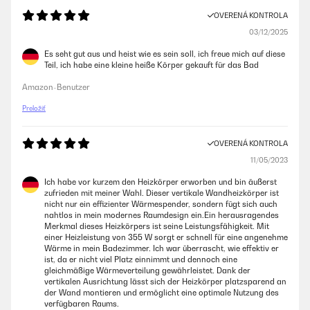
OVERENÁ KONTROLA
03/12/2025
Es seht gut aus und heist wie es sein soll, ich freue mich auf diese
Teil, ich habe eine kleine heiße Körper gekauft für das Bad
Amazon-Benutzer
Preložiť
OVERENÁ KONTROLA
11/05/2023
Ich habe vor kurzem den Heizkörper erworben und bin äußerst
zufrieden mit meiner Wahl. Dieser vertikale Wandheizkörper ist
nicht nur ein effizienter Wärmespender, sondern fügt sich auch
nahtlos in mein modernes Raumdesign ein.Ein herausragendes
Merkmal dieses Heizkörpers ist seine Leistungsfähigkeit. Mit
einer Heizleistung von 355 W sorgt er schnell für eine angenehme
Wärme in mein Badezimmer. Ich war überrascht, wie effektiv er
ist, da er nicht viel Platz einnimmt und dennoch eine
gleichmäßige Wärmeverteilung gewährleistet. Dank der
vertikalen Ausrichtung lässt sich der Heizkörper platzsparend an
der Wand montieren und ermöglicht eine optimale Nutzung des
verfügbaren Raums.