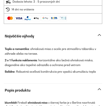
Dodacia lehota: 3 - 5 pracovných dní
14 dní na vrátenie
Najväčšie výhody
Teplo a romantika
: ohnisková misa z ocele pre atmosféru táboráku v
záhrade alebo na terase.
2 v 1 funkcia naklonenia
: horizontálne ako bežná ohnisková miska,
diagonálne ako tepelné odrazidlo a ochrana pred vetrom
Solídne
: Robustná oceľová konštrukcia pre vysokú akumuláciu tepla
Popis produktu
blumfeldt
Fireball
ohnisková misa
v čiernej farbe je v Berlíne navrhnutá