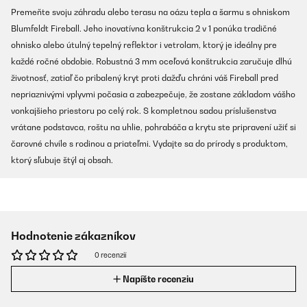
Premeňte svoju záhradu alebo terasu na oázu tepla a šarmu s ohniskom
Blumfeldt Fireball. Jeho inovatívna konštrukcia 2 v 1 ponúka tradičné
ohnisko alebo útulný tepelný reflektor i vetrolam, ktorý je ideálny pre
každé ročné obdobie. Robustná 3 mm oceľová konštrukcia zaručuje dlhú
životnosť, zatiaľ čo pribalený kryt proti dažďu chráni váš Fireball pred
nepriaznivými vplyvmi počasia a zabezpečuje, že zostane základom vášho
vonkajšieho priestoru po celý rok. S kompletnou sadou príslušenstva
vrátane podstavca, roštu na uhlie, pohrabáča a krytu ste pripravení užiť si
čarovné chvíle s rodinou a priateľmi. Vydajte sa do prírody s produktom,
ktorý sľubuje štýl aj obsah.
Hodnotenie zákazníkov
0 recenzií
Napíšte recenziu