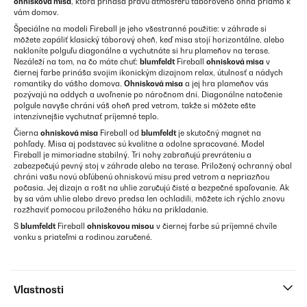
ohnisková misa
, ktorá prináša pravú atmosféru táborového ohňa priamo k
vám domov.
Špeciálne na modeli Fireball je jeho všestranné použitie: v záhrade si
môžete zapáliť klasický táborový oheň, keď misa stojí horizontálne, alebo
nakloníte polguľu diagonálne a vychutnáte si hru plameňov na terase.
Nezáleží na tom, na čo máte chuť:
blumfeldt
Fireball
ohnisková misa
v
čiernej farbe prináša svojim ikonickým dizajnom relax, útulnosť a nádych
romantiky do vášho domova.
Ohnisková misa
a jej hra plameňov vás
pozývajú na oddych a uvoľnenie po náročnom dni. Diagonálne natočenie
polgule navyše chráni váš oheň pred vetrom, takže si môžete ešte
intenzívnejšie vychutnať príjemné teplo.
Čierna
ohnisková misa
Fireball od
blumfeldt
je skutočný magnet na
pohľady. Misa aj podstavec sú kvalitne a odolne spracované. Model
Fireball je mimoriadne stabilný. Tri nohy zabraňujú prevráteniu a
zabezpečujú pevný stoj v záhrade alebo na terase. Priložený ochranný obal
chráni vašu novú obľúbenú ohniskovú misu pred vetrom a nepriazňou
počasia. Jej dizajn a rošt na uhlie zaručujú čisté a bezpečné spaľovanie. Ak
by sa vám uhlie alebo drevo predsa len ochladili, môžete ich rýchlo znovu
rozžhaviť pomocou priloženého háku na prikladanie.
S
blumfeldt
Fireball
ohniskovou misou
v čiernej farbe sú príjemné chvíle
vonku s priateľmi a rodinou zaručené.
Vlastnosti