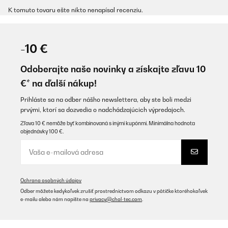
K tomuto tovaru ešte nikto nenapísal recenziu.
-10 €
Odoberajte naše novinky a získajte zľavu 10
€* na ďalší nákup!
Prihláste sa na odber nášho newslettera, aby ste boli medzi
prvými, ktorí sa dozvedia o nadchádzajúcich výpredajoch.
Zľava 10 € nemôže byť kombinovaná s inými kupónmi. Minimálna hodnota
objednávky 100 €.
Ochrana osobných údajov
Odber môžete kedykoľvek zrušiť prostredníctvom odkazu v pätičke ktoréhokoľvek
e-mailu alebo nám napíšte na
privacy@chal-tec.com
.