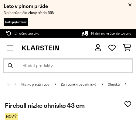
Leto v plnom prúde
Najhorúcejšie zľavy až do 55%
Nakupujte teraz
2 ročná záruka
14 dní na vrátenie tovaru
Všetko pre záhradu
Záhradné krby a ohniská
Ohniská
Fireball nízke ohnisko 43 cm
NOVÝ