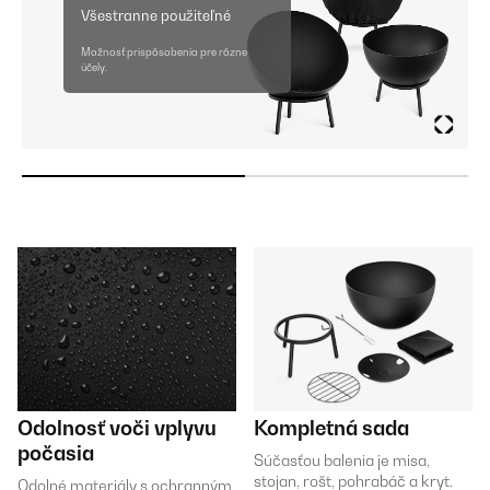
Všestranne použiteľné
Možnosť prispôsobenia pre rôzne
účely.
Odolnosť voči vplyvu
Kompletná sada
počasia
Súčasťou balenia je misa,
stojan, rošt, pohrabáč a kryt.
Odolné materiály s ochranným