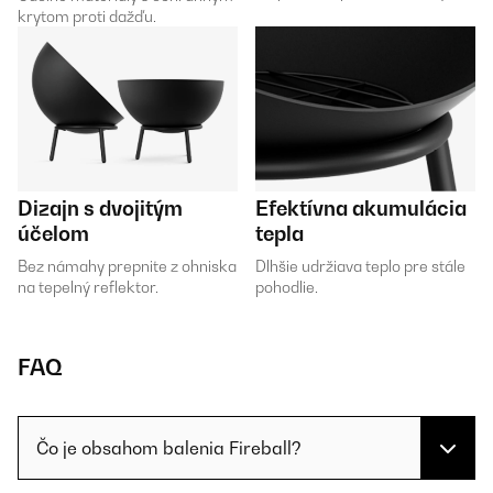
krytom proti dažďu.
Dizajn s dvojitým
Efektívna akumulácia
účelom
tepla
Bez námahy prepnite z ohniska
Dlhšie udržiava teplo pre stále
na tepelný reflektor.
pohodlie.
FAQ
Čo je obsahom balenia Fireball?