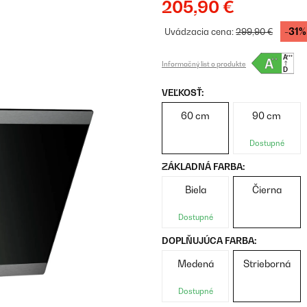
205,90 €
-31%
Uvádzacia cena:
299,90 €
Informačný list o produkte
VEĽKOSŤ:
60 cm
90 cm
Dostupné
ZÁKLADNÁ FARBA:
Biela
Čierna
Dostupné
DOPLŇUJÚCA FARBA:
Medená
Strieborná
Dostupné