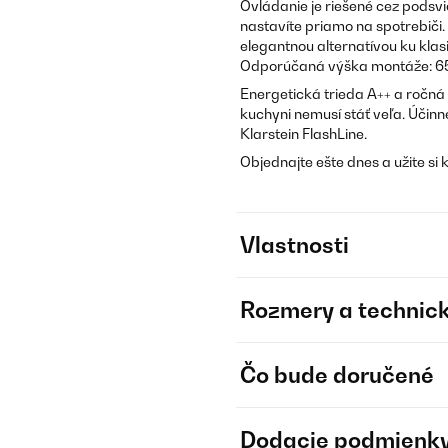
Ovládanie je riešené cez podsvi
nastavíte priamo na spotrebiči.
elegantnou alternatívou ku kla
Odporúčaná výška montáže: 65
Energetická trieda A++ a ročná 
kuchyni nemusí stáť veľa. Účinn
Klarstein FlashLine.
Objednajte ešte dnes a užite si 
Vlastnosti
Rozmery a technick
Čo bude doručené
Dodacie podmienk