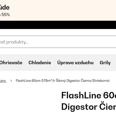
úde
o 55%
Ohrievače
Chladenie
Úprava vzduchu
Grily
tory
FlashLine 60cm 578m³/h Šikmý Digestor Čierna/Strieborná
FlashLine 6
Digestor Čie