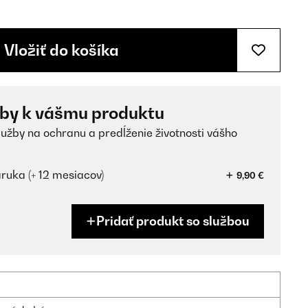
Vložiť do košíka
žby k vášmu produktu
lužby na ochranu a predĺženie životnosti vášho
ruka (+ 12 mesiacov)
9,90 €
Pridať produkt so službou