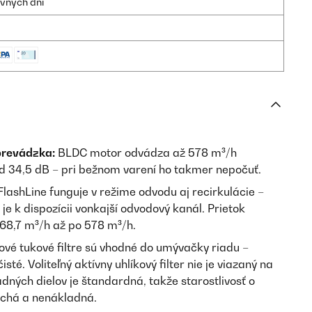
ovných dní
prevádzka:
BLDC motor odvádza až 578 m³/h
d 34,5 dB – pri bežnom varení ho takmer nepočuť.
lashLine funguje v režime odvodu aj recirkulácie –
 je k dispozícii vonkajší odvodový kanál. Prietok
168,7 m³/h až po 578 m³/h.
ové tukové filtre sú vhodné do umývačky riadu –
isté. Voliteľný aktívny uhlíkový filter nie je viazaný na
ných dielov je štandardná, takže starostlivosť o
uchá a nenákladná.