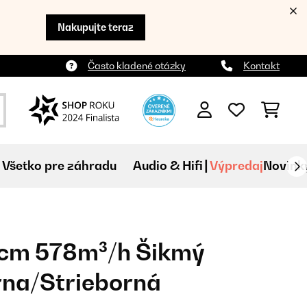
Nakupujte teraz
Často kladené otázky
Kontakt
Všetko pre záhradu
Audio & Hifi
Výpredaj
Novink
0cm 578m³/h Šikmý
rna/Strieborná