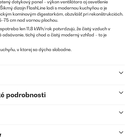
etený dotykový panel – výkon ventilátora aj osvetlenie
 Šikmý dizajn FlashLine ladí s modernou kuchyňou a je
sickým komínovým digestorkám, obzvlášť pri rekonštrukciách.
–75 cm nad varnou plochou.
spotreba len 11,8 kWh/rok potvrdzujú, že čistý vzduch v
é odsávanie, tichý chod a čistý moderný vzhľad – to je
kuchyňu, v ktorej sa dýcha slobodne.
é podrobnosti
y