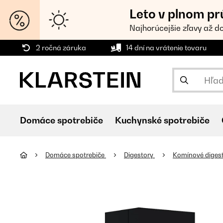
Leto v plnom pr
Najhorúcejšie zľavy až d
2 ročná záruka
14 dní na vrátenie tovaru
Domáce spotrebiče
Kuchynské spotrebiče
Domáce spotrebiče
Digestory
Komínové diges