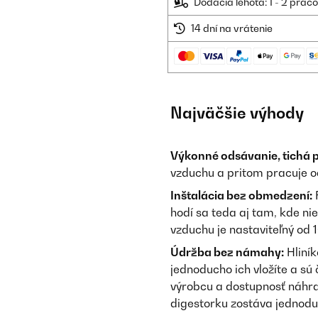
Dodacia lehota: 1 - 2 prac
14 dní na vrátenie
Najväčšie výhody
Výkonné odsávanie, tichá 
vzduchu a pritom pracuje o
Inštalácia bez obmedzení:
F
hodí sa teda aj tam, kde nie
vzduchu je nastaviteľný od 
Údržba bez námahy:
Hliník
jednoducho ich vložíte a sú č
výrobcu a dostupnosť náhrad
digestorku zostáva jednod