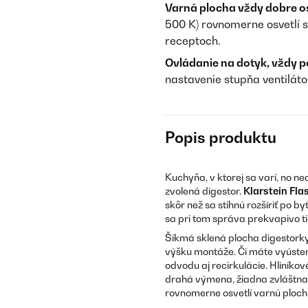
Varná plocha vždy dobre o
500 K) rovnomerne osvetlí 
receptoch.
Ovládanie na dotyk, vždy p
nastavenie stupňa ventiláto
Popis produktu
Kuchyňa, v ktorej sa varí, no nec
zvolená digestor.
Klarstein Fla
skôr než sa stihnú rozšíriť po
sa pri tom správa prekvapivo t
Šikmá sklená plocha digestorky
výšku montáže. Či máte vyústeni
odvodu aj recirkulácie. Hliníko
drahá výmena, žiadna zvláštna s
rovnomerne osvetlí varnú plochu