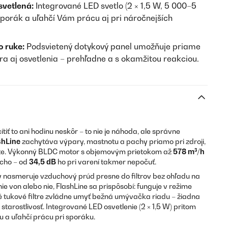
svetlená:
Integrované LED svetlo (2 × 1,5 W, 5 000–5
sporák a uľahčí Vám prácu aj pri náročnejších
o ruke:
Podsvietený dotykový panel umožňuje priame
ra aj osvetlenia – prehľadne a s okamžitou reakciou.
ítiť to ani hodinu neskôr – to nie je náhoda, ale správne
shLine
zachytáva výpary, mastnotu a pachy priamo pri zdroji,
 byte. Výkonný BLDC motor s objemovým prietokom až
578 m³/h
icho – od
34,5 dB
ho pri varení takmer nepočuť.
 nasmeruje vzduchový prúd presne do filtrov bez ohľadu na
e von alebo nie, FlashLine sa prispôsobí: funguje v režime
vé tukové filtre zvládne umyť bežná umývačka riadu – žiadna
tarostlivosť. Integrované LED osvetlenie (2 × 1,5 W) pritom
 a uľahčí prácu pri sporáku.