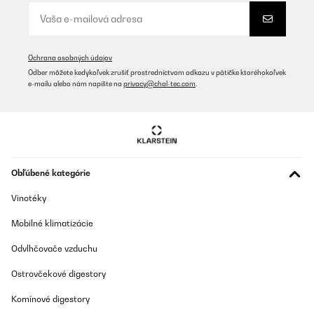
top proizvod
Tomislav
Ochrana osobných údajov
Preložiť
Odber môžete kedykoľvek zrušiť prostredníctvom odkazu v pätičke ktoréhokoľvek
e-mailu alebo nám napíšte na
privacy@chal-tec.com
.
OVERENÁ KONTROLA
23/08/2024
A la fois robuste et esthétique et finalement assez facile à
nettoyer. Les deux surfaces indépendantes électriquement nous
permettent d avoir la puissance désirée tout en préservant la
Obľúbené kategórie
consommation électrique. Encore bravo au service commercial
qui suite a un litige avec le transporteur (totalement indépendant
Vinotéky
de klarstein) à été irréprochable !
Utilisateur d'Amazon
Mobilné klimatizácie
Preložiť
Odvlhčovače vzduchu
Ostrovčekové digestory
OVERENÁ KONTROLA
12/08/2024
Komínové digestory