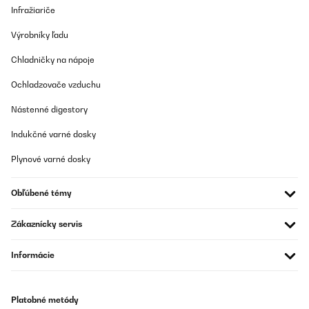
Compte tenu de son poids, j'ai découvert lors du déballage que
Infražiariče
cet ustensile avait certainement reçu un coup sur la façade.Je n'ai
pas pu vous le renvoyer car beaucoup trop lourd pour moi à
Výrobníky ľadu
manipuler il m'aurait fallu de l'aide que je n'avais pas.C'est
dommage!Le fonctionnement n'est pas endommagé fort
heureusement, j'ai testé la cuisson de la viande rouge qui est très
Chladničky na nápoje
bonne, pas encore celle des légumes .Je vous donnerai u ne
appréciation des légumes plus tard.Il fait très chaud chez moi
Ochladzovače vzduchu
(NICE), et cuisiner à l'extérieur est difficile.Je reviendrai vers vous
plus tard.
Nástenné digestory
Utilisateur d'Amazon
Indukčné varné dosky
Preložiť
Plynové varné dosky
OVERENÁ KONTROLA
Obľúbené témy
20/06/2024
Kam gut verpackt an. Schon getestet, Ergebnis war super,da ich
Zákaznícky servis
keinen Rauchgeschmack am Fleisch mag. Nur mit dem Reinigen
bin ich mir noch unsicher.
Informácie
Amazon-Benutzer
Preložiť
Platobné metódy