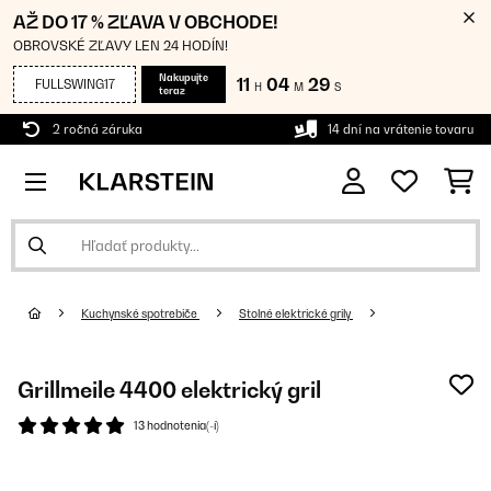
AŽ DO 17 % ZĽAVA V OBCHODE!
OBROVSKÉ ZĽAVY LEN 24 HODÍN!
Nakupujte
11
04
29
FULLSWING17
H
M
S
teraz
2 ročná záruka
14 dní na vrátenie tovaru
Kuchynské spotrebiče
Stolné elektrické grily
Grillmeile 4400 elektrický gril
13 hodnotenia(-í)