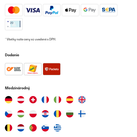
OVERENÁ KONTROLA
15/11/2023
El peso de la plancha y su volumen
Usuario/a de amazon
* Všetky naše ceny sú uvedené s DPH.
Preložiť
Dodanie
OVERENÁ KONTROLA
06/03/2023
Richtig gut gefällt uns
Medzinárodný
Amazon-Benutzer
Preložiť
OVERENÁ KONTROLA
04/07/2022
Ottimo prodotto, facile da montare e da utilizzare.Le piastre in