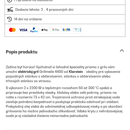
Pripravené na odoslanie
Dodacia lehota: 2 - 4 pracovných dní
14 dní na vrátenie
Popis produktu
Začína byť horúco! Vychutnať si lahodné špeciality priamo z grilu vám
umožní
elektrický gril
Grillmeile 4400 od
Klarstein
- ideálny pre vybavenie
pojazdných stánkov s občerstvením, stánkov s občerstvením alebo
trhových stánkov so stravou.
S výkonom 2 x 2200 W a teplotným rozsahom 50 až 300 °C opeká a
pripravuje bez prestávky steaky, klobásy alebo celé pokrmy, priamo na
rošte s rozmermi 73 x 42 cm. Trojstranná ochrana proti striekajúcej vode
zaisťuje potrebnú bezpečnosť a poskytuje praktickú odolnosť pri otáčaní.
Prebytočný olej steká do odnímateľnej odkvapkávacej misky a po skončení
grilovania ho možno jednoducho zlikvidovať. Vďaka krytu z nehrdzavejúcej
ocele je aj následné čistenie mimoriadne jednoduché.