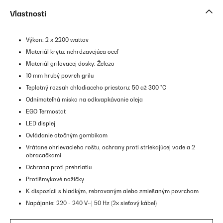
Vlastnosti
Výkon: 2 x 2200 wattov
Materiál krytu: nehrdzavejúca oceľ
Materiál grilovacej dosky: Železo
10 mm hrubý povrch grilu
Teplotný rozsah chladiaceho priestoru: 50 až 300 °C
Odnímateľná miska na odkvapkávanie oleja
EGO Termostat
LED displej
Ovládanie otočným gombíkom
Vrátane ohrievacieho roštu, ochrany proti striekajúcej vode a 2
obracačkami
Ochrana proti prehriatiu
Protišmykové nožičky
K dispozícii s hladkým, rebrovaným alebo zmiešaným povrchom
Napájanie: 220 - 240 V~| 50 Hz (2x sieťový kábel)