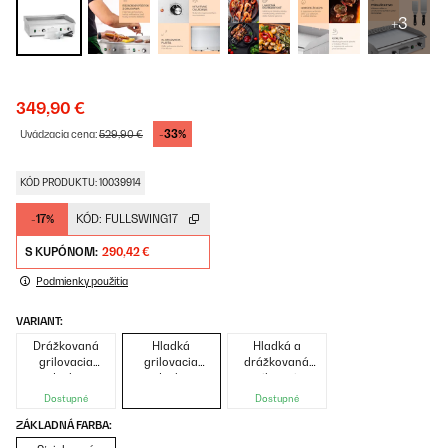
+3
349,90 €
-33%
Uvádzacia cena:
529,90 €
KÓD PRODUKTU: 10039914
-17%
KÓD:
FULLSWING17
S KUPÓNOM:
290,42 €
Podmienky použitia
VARIANT:
Drážkovaná
Hladká
Hladká a
grilovacia
grilovacia
drážkovaná
doska
doska
grilovacia
doska
Dostupné
Dostupné
ZÁKLADNÁ FARBA: