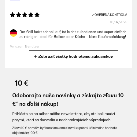
OVERENÁ KONTROLA
10/07/2025
Der Grill heizt schnell auf, ist leicht zu bedienen und super einfach
zu reinigen. Ideal für Balkon oder Küche – klare Kaufempfehlung!
Amazon-Benutzer
Zobraziť všetky hodnotenia zákazníkov
Preložiť
OVERENÁ KONTROLA
14/05/2025
-10 €
Recomand produsul. Calitate pret excelente!
Odoberajte naše novinky a získajte zľavu 10
Solcan
€* na ďalší nákup!
Preložiť
Prihláste sa na odber nášho newslettera, aby ste boli medzi
prvými, ktorí sa dozvedia o nadchádzajúcich výpredajoch.
OVERENÁ KONTROLA
Zľava 10 € nemôže byť kombinovaná s inými kupónmi. Minimálna hodnota
objednávky 100 €.
30/04/2025