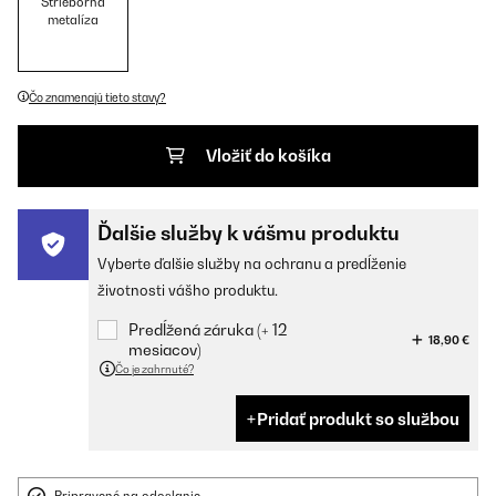
Strieborná
metalíza
Čo znamenajú tieto stavy?
Vložiť do košíka
Ďalšie služby k vášmu produktu
Vyberte ďalšie služby na ochranu a predĺženie
životnosti vášho produktu.
Predĺžená záruka (+ 12
18,90 €
mesiacov)
Čo je zahrnuté?
Pridať produkt so službou