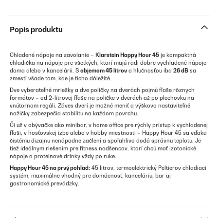
Popis produktu
Chladené nápoje na zavolanie –
Klarstein
Happy Hour 45
je kompaktná
chladička na nápoje pre všetkých, ktorí majú radi dobre vychladené nápoje
doma alebo v kancelárii. S
objemom 45 litrov
a hlučnosťou iba
26 dB
sa
zmestí všade tam, kde je ticho dôležité.
Dve vyberateľné mriežky a dve poličky na dverách pojmú fľaše rôznych
formátov – od 2-litrovej fľaše na poličke v dverách až po plechovku na
vnútornom regáli. Záves dverí je možné meniť a výškovo nastaviteľné
nožičky zabezpečia stabilitu na každom povrchu.
Či už v obývačke ako minibar, v home office pre rýchly prístup k vychladenej
fľaši, v hosťovskej izbe alebo v hobby miestnosti – Happy Hour 45 sa vďaka
čistému dizajnu nenápadne začlení a spoľahlivo dodá správnu teplotu. Je
tiež ideálnym riešením pre fitness nadšencov, ktorí chcú mať izotonické
nápoje a proteínové drinky vždy po ruke.
Happy Hour 45 na prvý pohľad:
45 litrov, termoelektrický Peltierov chladiaci
systém, maximálne vhodný pre domácnosť, kanceláriu, bar aj
gastronomické prevádzky.