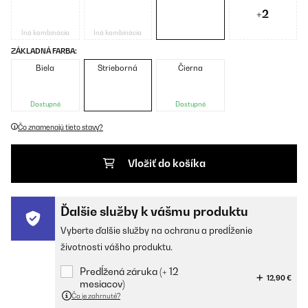
+2
Iná kombinácia
Iná kombinácia
ZÁKLADNÁ FARBA:
Biela
Strieborná
Čierna
Dostupné
Dostupné
Čo znamenajú tieto stavy?
Vložiť do košíka
Ďalšie služby k vášmu produktu
Vyberte ďalšie služby na ochranu a predĺženie
životnosti vášho produktu.
Predĺžená záruka (+ 12
12,90 €
mesiacov)
Čo je zahrnuté?