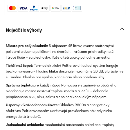
Najväčšie výhody
Miesto pre celý zásobník:
S objemom 45 litrov, dvoma vnútornými
policami a dvoma poličkami na dverách – vrátane priehradky na 2-
litrové fľaše – sa plechovky, fľaše a tetrapaky pohodlne zmestia.
Tichší než šepot:
Termoelektrický Peltierov chladiaci systém funguje
bez kompresora – hladina hluku dosahuje maximálne 26 dB, vibrácie nie
sú žiadne. Ideálne pre spálne, kancelárie alebo hotelové izby.
Správna teplota pre každý nápoj:
Pomocou 7-stupňového otočného
ovládača je možné nastaviť teplotu medzi 5 a 22 °C – dokonale
prispôsobené pivu, vínu, sektu alebo nealkoholickým nápojom.
Úsporný v každodennom živote:
Chladivo R600a a energeticky
efektívny Peltierov systém udržiavajú prevádzkové náklady nízke –
energetická trieda C.
Jednoduché ovládanie:
mechanické nastavenie chladiacej teploty