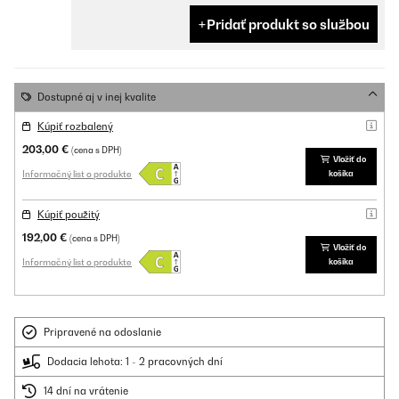
Pridať produkt so službou
Dostupné aj v inej kvalite
Kúpiť rozbalený
203,00 €
(cena s DPH)
Vložiť do
Informačný list o produkte
košíka
Kúpiť použitý
192,00 €
(cena s DPH)
Vložiť do
Informačný list o produkte
košíka
Pripravené na odoslanie
Dodacia lehota: 1 - 2 pracovných dní
14 dní na vrátenie