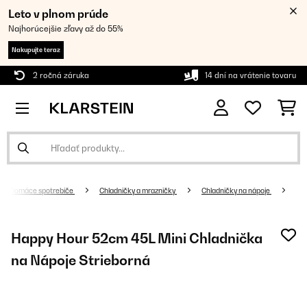
Leto v plnom prúde
Najhorúcejšie zľavy až do 55%
Nakupujte teraz
2 ročná záruka
14 dní na vrátenie tovaru
Domáce spotrebiče
Chladničky a mrazničky
Chladničky na nápoje
Happy Hour 52cm 45L Mini Chladnička
na Nápoje Strieborná