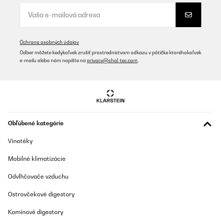
Ochrana osobných údajov
Odber môžete kedykoľvek zrušiť prostredníctvom odkazu v pätičke ktoréhokoľvek
e-mailu alebo nám napíšte na
privacy@chal-tec.com
.
Obľúbené kategórie
Vinotéky
Mobilné klimatizácie
Odvlhčovače vzduchu
Ostrovčekové digestory
Komínové digestory