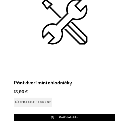
Pánt dverí mini chladničky
Po
18,90 €
9,
KÓD PRODUKTU: 10048092
KÓ
Vložiť do košíka