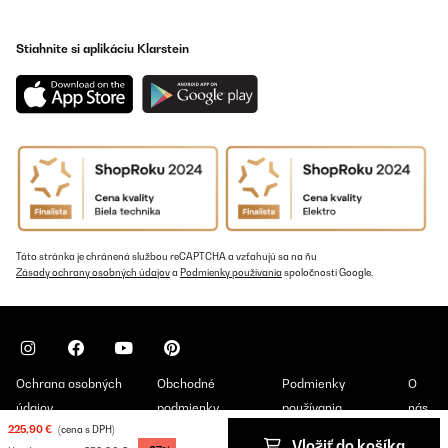
Stiahnite si aplikáciu Klarstein
Táto stránka je chránená službou reCAPTCHA a vzťahujú sa na ňu
Zásady ochrany osobných údajov
a
Podmienky používania
spoločnosti Google.
Ochrana osobných
Obchodné
Podmienky
O
údajov
podmienky
používania
nás
225,90 €
(cena s DPH)
Vložiť do košíka
Copyright © 2026 Klarstein. All rights reserved