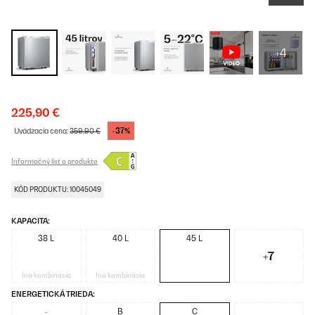
+4
225,90 €
-37%
Uvádzacia cena:
359,90 €
Informačný list o produkte
KÓD PRODUKTU: 10045049
KAPACITA:
38 L
40 L
45 L
+7
Iná kombinácia
Iná kombinácia
ENERGETICKÁ TRIEDA:
-
B
C