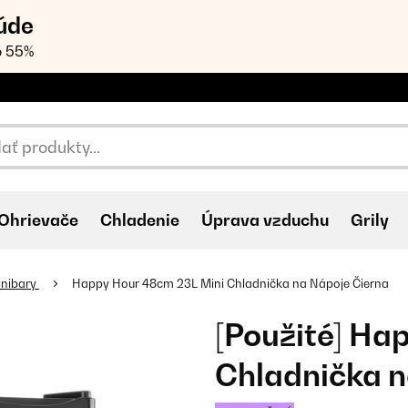
úde
o 55%
Ohrievače
Chladenie
Úprava vzduchu
Grily
inibary
Happy Hour 48cm 23L Mini Chladnička na Nápoje Čierna
[Použité] Ha
Chladnička n