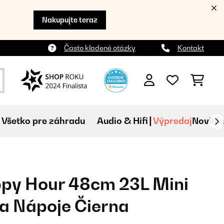
Nakupujte teraz
Často kladené otázky
Kontakt
Všetko pre záhradu
Audio & Hifi
Výpredaj
Novink
ppy Hour 48cm 23L Mini
a Nápoje Čierna