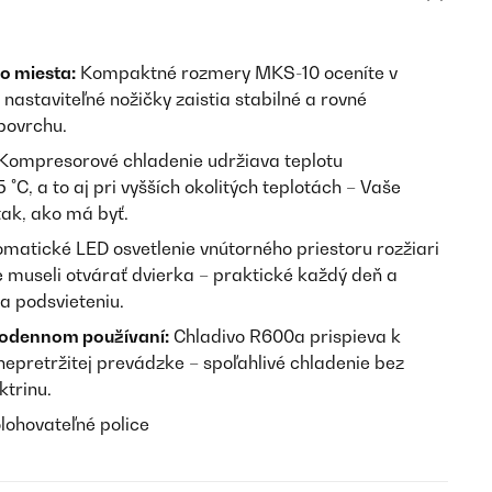
lo miesta:
Kompaktné rozmery MKS-10 oceníte v
nastaviteľné nožičky zaistia stabilné a rovné
povrchu.
Kompresorové chladenie udržiava teplotu
°C, a to aj pri vyšších okolitých teplotách – Vaše
tak, ako má byť.
matické LED osvetlenie vnútorného priestoru rozžiari
e museli otvárať dvierka – praktické každý deň a
ka podsvieteniu.
odennom používaní:
Chladivo R600a prispieva k
 nepretržitej prevádzke – spoľahlivé chladenie bez
ktrinu.
olohovateľné police