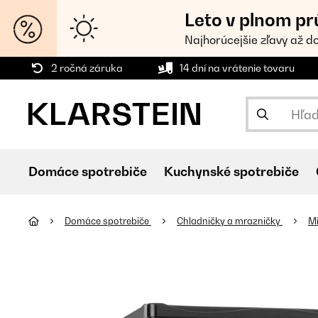
Leto v plnom pr
Najhorúcejšie zľavy až d
2 ročná záruka
14 dní na vrátenie tovaru
Domáce spotrebiče
Kuchynské spotrebiče
Domáce spotrebiče
Chladničky a mrazničky
M