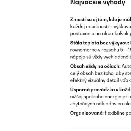
Najväčšie výhody
Zmestí sa aj tam, kde je má
každej miestnosti – výškovo 
postavenie na akomkoľvek 
Stála teplota bez výkyvov:
rovnomerne v rozsahu 5 – 15 
nápoje sú vždy vychladené 
Obsah vždy na očiach:
Auto
celý obsah bez toho, aby st
efektný vizuálny detail vďa
Úsporná prevádzka v každ
nižšej spotrebe energie pri
zbytočných nákladov na ele
Organizované:
flexibilne p