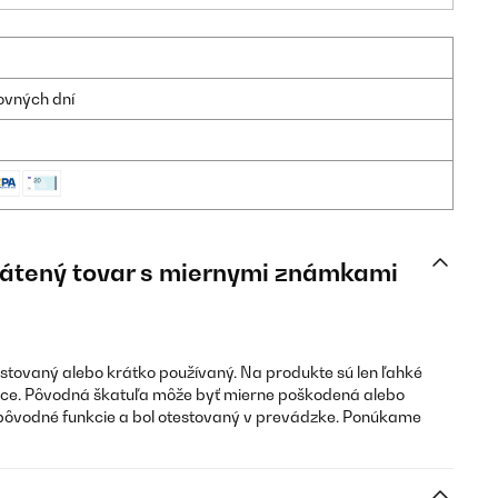
ovných dní
Vrátený tovar s miernymi známkami
estovaný alebo krátko používaný. Na produkte sú len ľahké
ce. Pôvodná škatuľa môže byť mierne poškodená alebo
pôvodné funkcie a bol otestovaný v prevádzke. Ponúkame