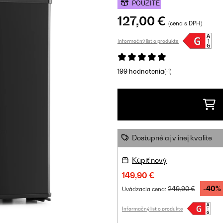
POUŽITÉ
127,00 €
(cena s DPH)
Informačný list o produkte
199 hodnotenia(-í)
Dostupné aj v inej kvalite
Kúpiť nový
149,90 €
-40%
249,90 €
Uvádzacia cena:
Informačný list o produkte