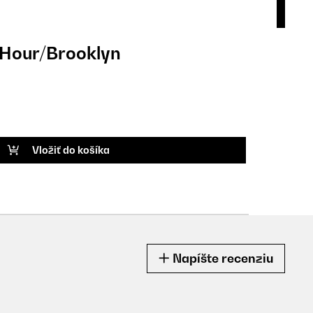
 Hour/Brooklyn
Pán
9,9
KÓD P
Vložiť do košíka
Napíšte recenziu