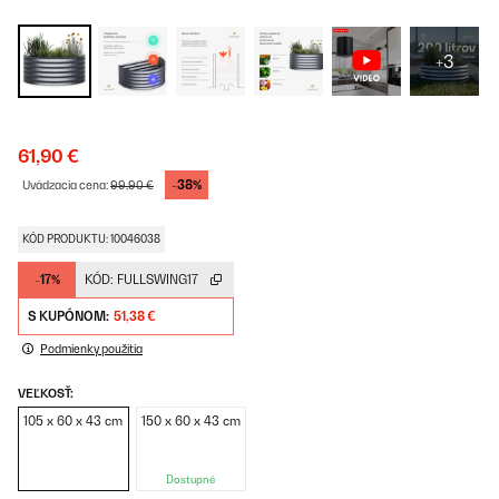
+3
61,90 €
-38%
Uvádzacia cena:
99,90 €
KÓD PRODUKTU: 10046038
-17%
KÓD:
FULLSWING17
S KUPÓNOM:
51,38 €
Podmienky použitia
VEĽKOSŤ:
105 x 60 x 43 cm
150 x 60 x 43 cm
Dostupné