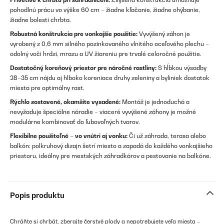
pohodlnú prácu vo výške 60 cm – žiadne kľačanie, žiadne ohýbanie,
žiadne bolesti chrbta.
Robustná konštrukcia pre vonkajšie použitie:
Vyvýšený záhon je
vyrobený z 0,6 mm silného pozinkovaného vlnitého oceľového plechu –
odolný voči hrdzi, mrazu a UV žiareniu pre trvalé celoročné použitie.
Dostatočný koreňový priestor pre náročné rastliny:
S hĺbkou výsadby
28–35 cm nájdu aj hlboko koreniace druhy zeleniny a byliniek dostatok
miesta pre optimálny rast.
Rýchlo zostavené, okamžite vysadené:
Montáž je jednoduchá a
nevyžaduje špeciálne náradie – viaceré vyvýšené záhony je možné
modulárne kombinovať do ľubovoľných tvarov.
Flexibilne použiteľné – vo vnútri aj vonku:
Či už záhrada, terasa alebo
balkón: polkruhový dizajn šetrí miesto a zapadá do každého vonkajšieho
priestoru, ideálny pre mestských záhradkárov a pestovanie na balkóne.
Popis produktu
Chráňte si chrbát, zberajte čerstvé plody a nepotrebujete veľa miesta –