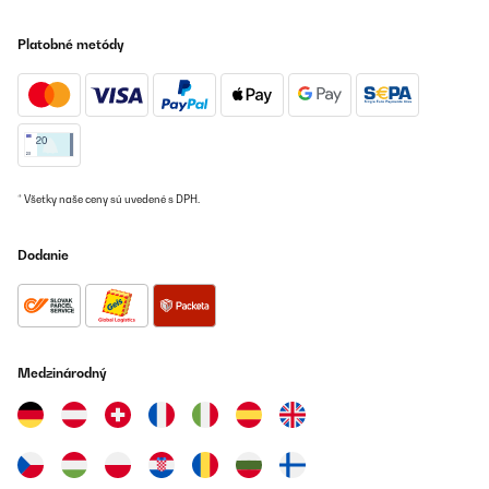
planters.
Platobné metódy
Amazon user
Preložiť
OVERENÁ KONTROLA
13/03/2025
* Všetky naše ceny sú uvedené s DPH.
La forme m à plu. Je l ai acheté. Très bon produit mais attention
aux coupures. Pas rouleau de protection mettre sur le dessus de
la tôle. Potager monté. J'ai acheté 2 grands potagers en tôle
chez un autre vendeur sur Amazon , ce ruban était inclu dans le
Dodanie
paquet.
Utilisateur d'Amazon
Preložiť
Medzinárodný
OVERENÁ KONTROLA
26/03/2022
Tolles, schickes Hochbeet. Leider ist innen eine superdünne
Plastikfolie, die mühsam entfernt werden muss. Das dauerte bei