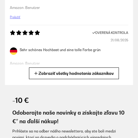
Amazon-Benutzer
Preložiť
OVERENÁ KONTROLA
21/08/2025
Sehr schönes Hochbeet und eine tolle Farbe grün
Amazon-Benutzer
Zobraziť všetky hodnotenia zákazníkov
Preložiť
OVERENÁ KONTROLA
06/06/2025
-10 €
Gute Qualität gute Aufbauanleitung.sind voll und ganz zufrieden.
Odoberajte naše novinky a získajte zľavu 10
Amazon-Benutzer
€* na ďalší nákup!
Preložiť
Prihláste sa na odber nášho newslettera, aby ste boli medzi
prvými, ktorí sa dozvedia o nadchádzajúcich výpredajoch.