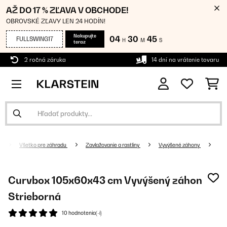
AŽ DO 17 % ZĽAVA V OBCHODE!
OBROVSKÉ ZĽAVY LEN 24 HODÍN!
Nakupujte
04
30
44
FULLSWING17
H
M
S
teraz
2 ročná záruka
14 dní na vrátenie tovaru
Všetko pre záhradu
Zavlažovanie a rastliny
Vyvýšené záhony
Curvbox 105x60x43 cm Vyvýšený záhon
Strieborná
10 hodnotenia(-í)