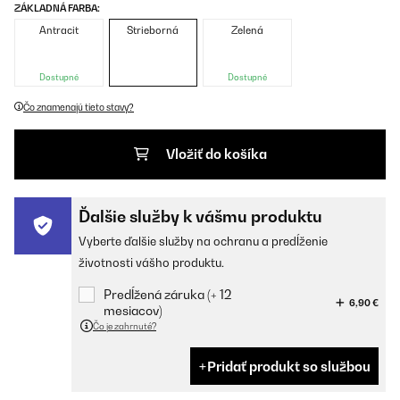
ZÁKLADNÁ FARBA:
Antracit
Strieborná
Zelená
Dostupné
Dostupné
Čo znamenajú tieto stavy?
Vložiť do košíka
Ďalšie služby k vášmu produktu
Vyberte ďalšie služby na ochranu a predĺženie
životnosti vášho produktu.
Predĺžená záruka (+ 12
6,90 €
mesiacov)
Čo je zahrnuté?
Pridať produkt so službou