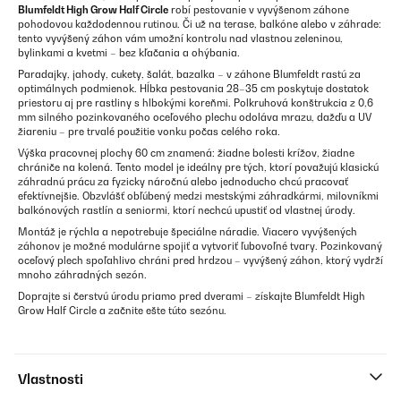
Blumfeldt High Grow Half Circle
robí pestovanie v vyvýšenom záhone
pohodovou každodennou rutinou. Či už na terase, balkóne alebo v záhrade:
tento vyvýšený záhon vám umožní kontrolu nad vlastnou zeleninou,
bylinkami a kvetmi – bez kľačania a ohýbania.
Paradajky, jahody, cukety, šalát, bazalka – v záhone Blumfeldt rastú za
optimálnych podmienok. Hĺbka pestovania 28–35 cm poskytuje dostatok
priestoru aj pre rastliny s hlbokými koreňmi. Polkruhová konštrukcia z 0,6
mm silného pozinkovaného oceľového plechu odoláva mrazu, dažďu a UV
žiareniu – pre trvalé použitie vonku počas celého roka.
Výška pracovnej plochy 60 cm znamená: žiadne bolesti krížov, žiadne
chrániče na kolená. Tento model je ideálny pre tých, ktorí považujú klasickú
záhradnú prácu za fyzicky náročnú alebo jednoducho chcú pracovať
efektívnejšie. Obzvlášť obľúbený medzi mestskými záhradkármi, milovníkmi
balkónových rastlín a seniormi, ktorí nechcú upustiť od vlastnej úrody.
Montáž je rýchla a nepotrebuje špeciálne náradie. Viacero vyvýšených
záhonov je možné modulárne spojiť a vytvoriť ľubovoľné tvary. Pozinkovaný
oceľový plech spoľahlivo chráni pred hrdzou – vyvýšený záhon, ktorý vydrží
mnoho záhradných sezón.
Doprajte si čerstvú úrodu priamo pred dverami – získajte Blumfeldt High
Grow Half Circle a začnite ešte túto sezónu.
Vlastnosti