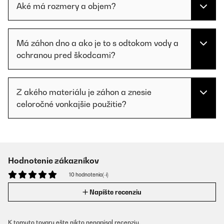
Aké má rozmery a objem?
Má záhon dno a ako je to s odtokom vody a
ochranou pred škodcami?
Z akého materiálu je záhon a znesie
celoročné vonkajšie použitie?
Hodnotenie zákazníkov
10 hodnotenia(-í)
Napíšte recenziu
K tomuto tovaru ešte nikto nenapísal recenziu.