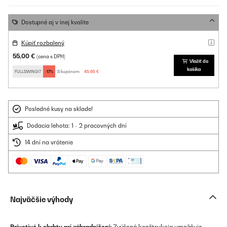
Dostupné aj v inej kvalite
Kúpiť rozbalený
55,00 €
(cena s DPH)
Vložiť do
košíka
FULLSWING17
-17%
S kupónom:
45,65 €
Posledné kusy na sklade!
Dodacia lehota: 1 - 2 pracovných dní
14 dní na vrátenie
Najväčšie výhody
Prívetivé k chrbtu pri záhradníčení:
Zvýšená konštrukcia umožňuje