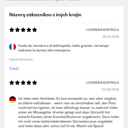
Názory zákazníkov z iných krajín
OVERENÁ KONTROLA
30/10/2025
Facile da montare e di bell'aspetto, bella grande, nel tempo
vedremo la durata alle intemperie.
Utente Amazon
Preložiť
OVERENÁ KONTROLA
02/09/2025
Ich liebe mein Hochbeet. Es kam koimpakt an, war aber möglich,
es alleine aufzubauen - wenn man es verschieben will, den Platz
nochmal korrigieren, ist man allerdings besser zu zweit.Ich habe
unten ein Mäusegitter drunter gelegt und oben (Vorsicht hat
scharfe Kanten) einen Kunststoffschoner angebracht. Dann habe
ich noch einen batteriebetriebenen Schneckenzaun angeklebt
und hatte diese Jahr schon toll Ernte. Macht viel Spass!