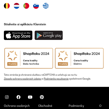
uns länger, als das Hochbeet aufzubauen …
Amazon-Benutzer
Preložiť
Stiahnite si aplikáciu Klarstein
Táto stránka je chránená službou reCAPTCHA a vzťahujú sa na ňu
Zásady ochrany osobných údajov
a
Podmienky používania
spoločnosti Google.
Ochrana osobných
Obchodné
Podmienky
O