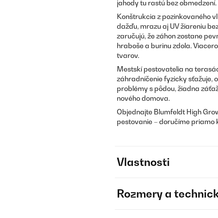
jahody tu rastú bez obmedzení.
Konštrukcia z pozinkovaného vl
dažďu, mrazu aj UV žiareniu be
zaručujú, že záhon zostane pevn
hraboše a burinu zdola. Viace
tvarov.
Mestskí pestovatelia na terasác
záhradníčenie fyzicky sťažuje,
problémy s pôdou, žiadna záťaž
nového domova.
Objednajte Blumfeldt High Gro
pestovanie – doručíme priamo
Vlastnosti
Rozmery a technick