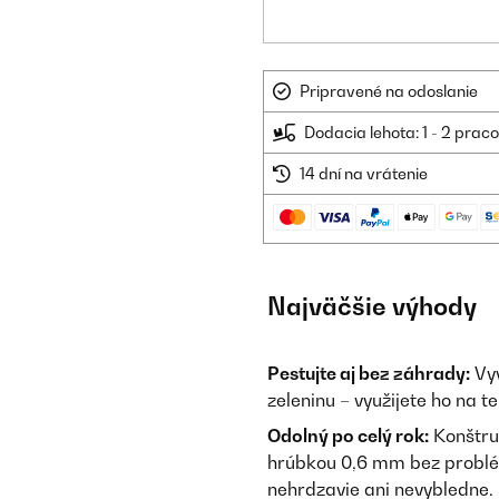
Pripravené na odoslanie
Dodacia lehota: 1 - 2 prac
14 dní na vrátenie
Najväčšie výhody
Pestujte aj bez záhrady:
Vyv
zeleninu – využijete ho na t
Odolný po celý rok:
Konštruk
hrúbkou 0,6 mm bez problém
nehrdzavie ani nevybledne.