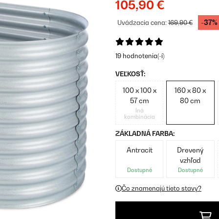
105,90 €
-37%
Uvádzacia cena:
169,90 €
19 hodnotenia(-í)
VEĽKOSŤ:
100 x 100 x
160 x 80 x
57 cm
80 cm
Iná
kombinácia
ZÁKLADNÁ FARBA:
Antracit
Drevený
vzhľad
Dostupné
Dostupné
Čo znamenajú tieto stavy?