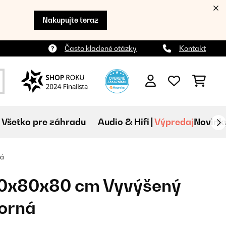
Nakupujte teraz
Často kladené otázky
Kontakt
Všetko pre záhradu
Audio & Hifi
Výpredaj
Novink
ná
0x80x80 cm Vyvýšený
borná