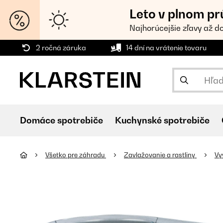
Leto v plnom pr
Najhorúcejšie zľavy až d
2 ročná záruka
14 dní na vrátenie tovaru
Domáce spotrebiče
Kuchynské spotrebiče
Všetko pre záhradu
Zavlažovanie a rastliny
Vy