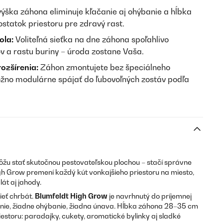
ýška záhona eliminuje kľačanie aj ohýbanie a hĺbka
tatok priestoru pre zdravý rast.
ola:
Voliteľná sieťka na dne záhona spoľahlivo
v a rastu buriny – úroda zostane Vaša.
ozšírenia:
Záhon zmontujete bez špeciálneho
žno modulárne spájať do ľubovoľných zostáv podľa
ôžu stať skutočnou pestovateľskou plochou – stačí správne
h Grow premení každý kút vonkajšieho priestoru na miesto,
lát aj jahody.
ieť chrbát.
Blumfeldt High Grow
je navrhnutý do príjemnej
anie, žiadne ohýbanie, žiadna únava. Hĺbka záhona 28–35 cm
estoru: paradajky, cukety, aromatické bylinky aj sladké