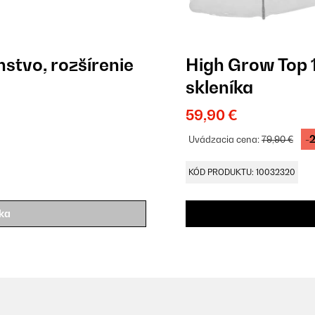
stvo, rozšírenie
High Grow Top 1
skleníka
59,90 €
-
Uvádzacia cena:
79,90 €
KÓD PRODUKTU: 10032320
íka