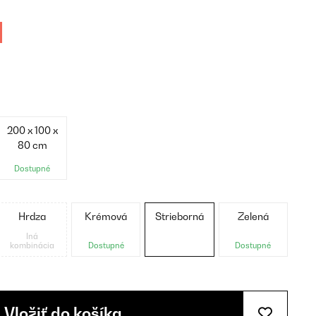
200 x 100 x
80 cm
Dostupné
Hrdza
Krémová
Strieborná
Zelená
Iná
kombinácia
Dostupné
Dostupné
Vložiť do košíka