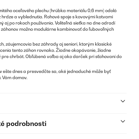
nitého oceľového plechu (hrúbka materiálu 0,6 mm) odolá
z hrdze a vyblednutia. Rohové spoje s kovovými kotvami
ý aj po rokoch používania. Voliteľná sieťka na dne odradí
ro záhonov možno modulárne kombinovať do ľubovoľných
h, záujemcovia bez záhrady aj seniori, ktorým klasické
 ocenia tento záhon rovnako. Žiadne okopávanie, žiadne
 pre chrbát. Obľúbená voľba aj ako darček pri sťahovaní do
w ešte dnes a presvedčte sa, aké jednoduché môže byť
 k Vám domov.
é podrobnosti