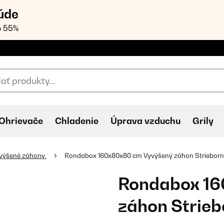
úde
o 55%
Ohrievače
Chladenie
Úprava vzduchu
Grily
výšené záhony
Rondabox 160x80x80 cm Vyvýšený záhon Striebor
Rondabox 16
záhon Strie