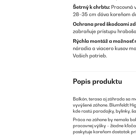
Šetrný k chrbtu:
Pracovná v
28–35 cm dáva koreňom dos
Ochrana pred škodcami zd
zabraňuje prístupu hrabošo
Rýchla montáž a možnosť r
náradia a viacero kusov mo
Vašich potrieb.
Popis produktu
Balkón, terasa aj záhrada sa m
vyvýšené záhone. Blumfeldt Hig
kde rastú paradajky, bylinky, ša
Práca na záhone by nemala bol
pracovnej výšky – žiadne kľač
poskytuje koreňom dostatok pri