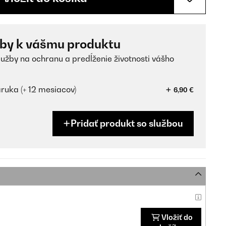
žby k vášmu produktu
lužby na ochranu a predĺženie životnosti vášho
ruka (+ 12 mesiacov)
6,90 €
Pridať produkt so službou
Vložiť do