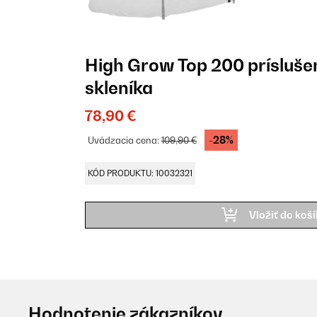
High Grow Top 200 príslušen
skleníka
78,90 €
-28%
Uvádzacia cena:
109,90 €
KÓD PRODUKTU: 10032321
Vložiť do koš
Hodnotenie zákazníkov