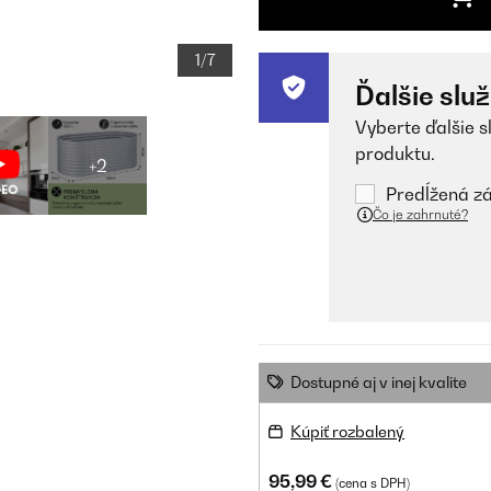
1/7
Ďalšie slu
Vyberte ďalšie s
produktu.
+2
Predĺžená zá
Čo je zahrnuté?
Dostupné aj v inej kvalite
Kúpiť rozbalený
95,99 €
(cena s DPH)