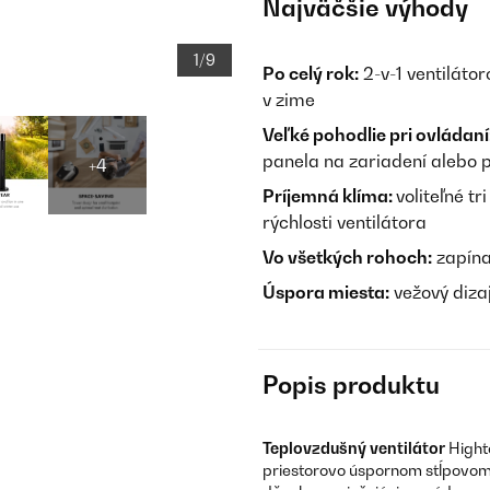
Najväčšie výhody
1/9
Po celý rok:
2-v-1 ventilátor
v zime
Veľké pohodlie pri ovládaní
panela na zariadení alebo
+4
Príjemná klíma:
voliteľné t
rýchlosti ventilátora
Vo všetkých rohoch:
zapínat
Úspora miesta:
vežový dizaj
Popis produktu
Teplovzdušný ventilátor
Hight
priestorovo úspornom stĺpovom 