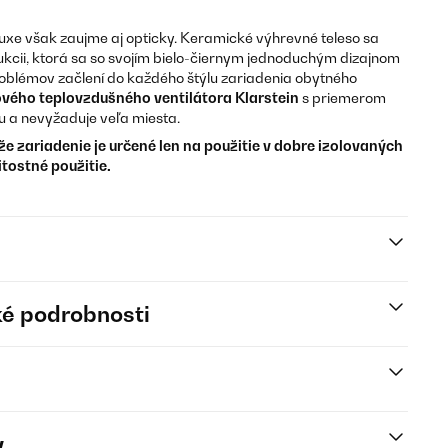
xe však zaujme aj opticky. Keramické výhrevné teleso sa
trukcii, ktorá sa so svojím bielo-čiernym jednoduchým dizajnom
oblémov začlení do každého štýlu zariadenia obytného
ového teplovzdušného ventilátora Klarstein
s priemerom
u a nevyžaduje veľa miesta.
že zariadenie je určené len na použitie v dobre izolovaných
itostné použitie.
é podrobnosti
y