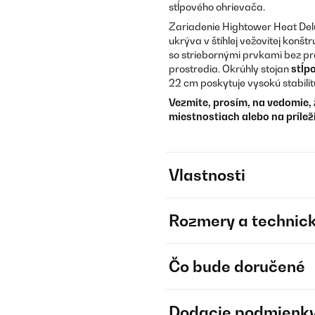
stĺpového ohrievača.
Zariadenie Hightower Heat Delu
ukrýva v štíhlej vežovitej konš
so striebornými prvkami bez pr
prostredia. Okrúhly stojan
stĺp
22 cm poskytuje vysokú stabilit
Vezmite, prosím, na vedomie, 
miestnostiach alebo na prílež
Vlastnosti
Rozmery a technick
Čo bude doručené
Dodacie podmienk