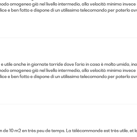
modo omogeneo già nel livello intermedio, alla velocità minima invece è
lice e ben fatto e dispone di un utilissimo telecomando per poterlo av
utile anche in giornate torride dove l’aria in casa è molto umida, inolt
modo omogeneo già nel livello intermedio, alla velocità minima invece è
lice e ben fatto e dispone di un utilissimo telecomando per poterlo av
n de 10 m2 en très peu de temps. La télécommande est très utile, et le