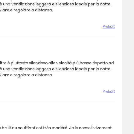
 una ventilazione leggera e silenziosa ideale per la notte.
viare e regolare a distanza.
Preložiť
re è piuttosto silenzioso alle velocità più basse rispetto ad
 una ventilazione leggera e silenziosa ideale per la notte.
viare e regolare a distanza.
Preložiť
 bruit du soufflant est très modéré. Je le conseil vivement