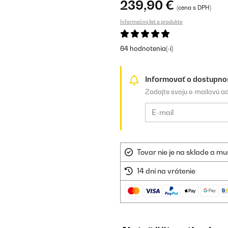
239,90 €
(cena s DPH)
Informačný list o produkte
64 hodnotenia(-í)
Informovať o dostupno
Zadajte svoju e-mailovú a
Tovar nie je na sklade a mu
14 dní na vrátenie