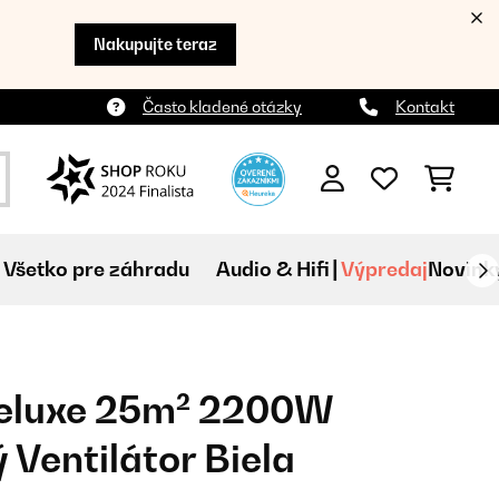
Nakupujte teraz
Často kladené otázky
Kontakt
Všetko pre záhradu
Audio & Hifi
Výpredaj
Novink
eluxe 25m² 2200W
 Ventilátor Biela