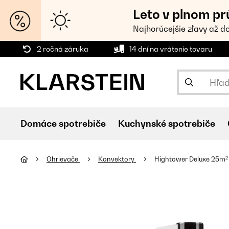
Leto v plnom pr
Najhorúcejšie zľavy až d
2 ročná záruka
14 dní na vrátenie tovaru
Domáce spotrebiče
Kuchynské spotrebiče
Ohrievače
Konvektory
Hightower Deluxe 25m² 