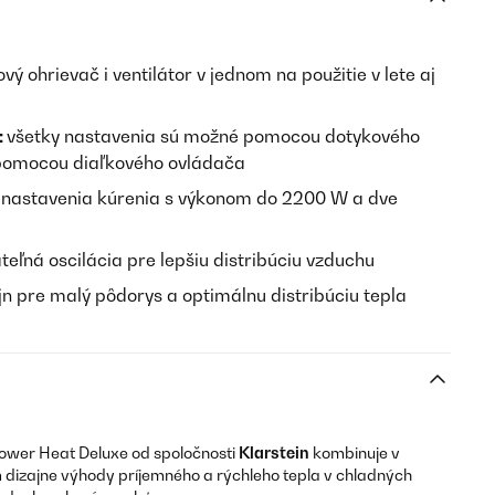
ový ohrievač i ventilátor v jednom na použitie v lete aj
:
všetky nastavenia sú možné pomocou dotykového
 pomocou diaľkového ovládača
ri nastavenia kúrenia s výkonom do 2200 W a dve
eľná oscilácia pre lepšiu distribúciu vzduchu
n pre malý pôdorys a optimálnu distribúciu tepla
ower Heat Deluxe od spoločnosti
Klarstein
kombinuje v
dizajne výhody príjemného a rýchleho tepla v chladných