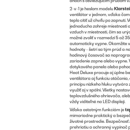
dňoch s osviežujúcim prúdom v
2-v-1 je heslom modelu
Klarste
ventilátor v jednom, vďaka čom
teplo cítiť už chvíľu po zapnu
jednoducho zohreje miestnosti a
vzduch v miestnosti, čím sa urý
možné zvoliť v rozmedzí 5 až 35 
automaticky vypne. Okamžite v
hodnoty - šetrí sa tým prúd a n
hodinový časovač sa naprogram
zariadenie zapne alebo vypne. 
dotykového panela alebo poho
Heat Deluxe pracuje aj úplne b
ventilátora aj funkciu otáčania
princípu nízkeho hluku vytvára 
využiť aj v spálni. Všetky nas
teplovzdušného ohrievača, al
vždy viditeľné na LED displeji.
Vďaka ostatným funkciám je
te
mimoriadne praktický a bezpečný
životné prostredie. Bezpečnosť
prehriatiu a ochranný vypínač 