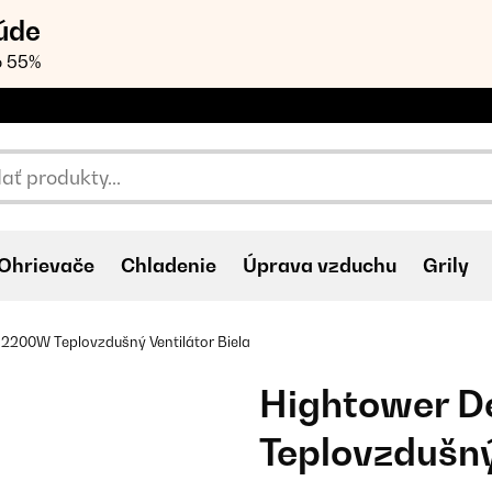
úde
o 55%
Ohrievače
Chladenie
Úprava vzduchu
Grily
2200W Teplovzdušný Ventilátor Biela
Hightower D
Teplovzdušný