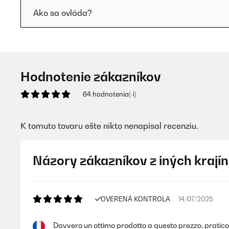
Ako sa ovláda?
Hodnotenie zákazníkov
64 hodnotenia(-í)
K tomuto tovaru ešte nikto nenapísal recenziu.
Názory zákazníkov z iných krajín
OVERENÁ KONTROLA
14/07/2025
Davvero un ottimo prodotto a questo prezzo, pratico e 