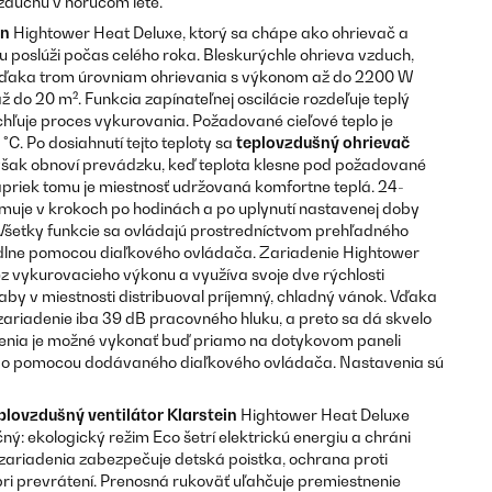
zduchu v horúcom lete.
in
Hightower Heat Deluxe, ktorý sa chápe ako ohrievač a
u poslúži počas celého roka. Bleskurýchle ohrieva vzduch,
tí. Vďaka trom úrovniam ohrievania s výkonom až do 2200 W
ž do 20 m². Funkcia zapínateľnej oscilácie rozdeľuje teplý
chľuje proces vykurovania. Požadované cieľové teplo je
°C. Po dosiahnutí tejto teploty sa
teplovzdušný ohrievač
šak obnoví prevádzku, keď teplota klesne pod požadované
apriek tomu je miestnosť udržovaná komfortne teplá. 24-
uje v krokoch po hodinách a po uplynutí nastavenej doby
Všetky funkcie sa ovládajú prostredníctvom prehľadného
dlne pomocou diaľkového ovládača. Zariadenie Hightower
ez vykurovacieho výkonu a využíva svoje dve rýchlosti
, aby v miestnosti distribuoval príjemný, chladný vánok. Vďaka
zariadenie iba 39 dB pracovného hluku, a preto sa dá skvelo
tavenia je možné vykonať buď priamo na dotykovom paneli
ebo pomocou dodávaného diaľkového ovládača. Nastavenia sú
plovzdušný ventilátor
Klarstein
Hightower Heat Deluxe
: ekologický režim Eco šetrí elektrickú energiu a chráni
 zariadenia zabezpečuje detská poistka, ochrana proti
pri prevrátení. Prenosná rukoväť uľahčuje premiestnenie