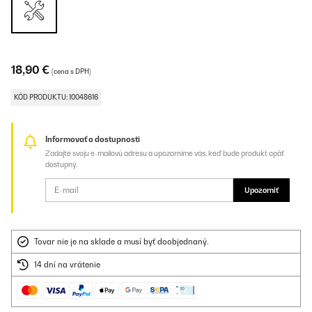
18,90 €
(cena s DPH)
KÓD PRODUKTU: 10048616
Informovať o dostupnosti
Zadajte svoju e-mailovú adresu a upozorníme vás, keď bude produkt opäť
dostupný.
Upozorniť
Tovar nie je na sklade a musí byť doobjednaný.
14 dní na vrátenie