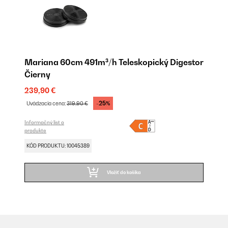
Mariana 60cm 491m³/h Teleskopický Digestor
Čierny
239,90 €
-25%
Uvádzacia cena:
319,90 €
Informačný list o
produkte
KÓD PRODUKTU: 10045389
Vložiť do košíka