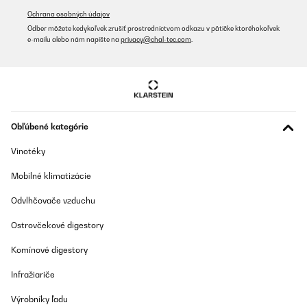
Ochrana osobných údajov
Odber môžete kedykoľvek zrušiť prostredníctvom odkazu v pätičke ktoréhokoľvek
e-mailu alebo nám napíšte na
privacy@chal-tec.com
.
Obľúbené kategórie
Vinotéky
Mobilné klimatizácie
Odvlhčovače vzduchu
Ostrovčekové digestory
Komínové digestory
Infražiariče
Výrobníky ľadu