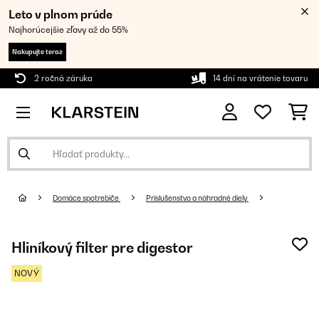
Leto v plnom prúde
Najhorúcejšie zľavy až do 55%
Nakupujte teraz
2 ročná záruka
14 dní na vrátenie tovaru
Domáce spotrebiče
Príslušenstvo a náhradné diely
Hliníkový filter pre digestor
NOVÝ