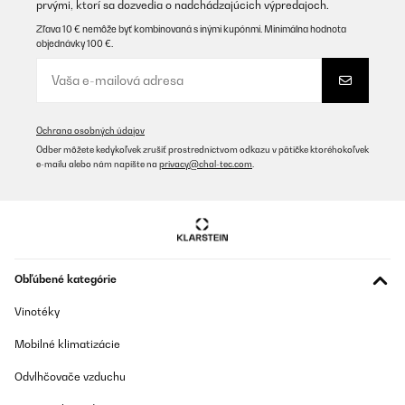
prvými, ktorí sa dozvedia o nadchádzajúcich výpredajoch.
Zľava 10 € nemôže byť kombinovaná s inými kupónmi. Minimálna hodnota
objednávky 100 €.
Ochrana osobných údajov
Odber môžete kedykoľvek zrušiť prostredníctvom odkazu v pätičke ktoréhokoľvek
e-mailu alebo nám napíšte na
privacy@chal-tec.com
.
Obľúbené kategórie
Vinotéky
Mobilné klimatizácie
Odvlhčovače vzduchu