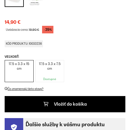
14,90 €
-25%
Uvádzacia cena:
19,90 €
KÓD PRODUKTU: 10033226
VEĽKOSŤ:
17.5 x 3.3 x 15
17.5 x 3.3 x 7.5
cm
cm
Dostupné
Čo znamenajú tieto stavy?
Vložiť do košíka
Ďalšie služby k vášmu produktu