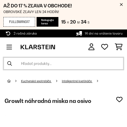
AŽ DO 17 % ZĽAVA V OBCHODE!
OBROVSKÉ ZĽAVY LEN 24 HODÍN!
Nakupujte
15
20
33
FULLSWING17
H
M
S
teraz
2 ročná záruka
14 dní na vrátenie tovaru
Kuchynské spotrebiče
Inteligentné kvetináče
GrowIt náhradná miska na osivo