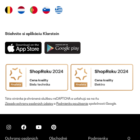
Stiahnite si aplikáciu Klarstein
Táto stránka je chránená službou reCAPTCHA a vzťahujú sa na ňu
Zásady ochrany osobných údajov
a
Podmienky používania
spoločnosti Google.
Ochrana osobných
Obchodné
Podmienky
O