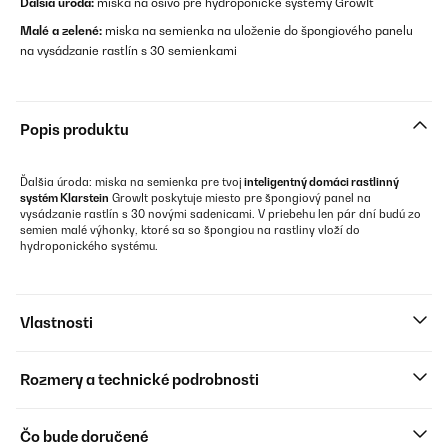
Ďalšia úroda:
miska na osivo pre hydroponické systémy GrowIt
Malé a zelené:
miska na semienka na uloženie do špongiového panelu
na vysádzanie rastlín s 30 semienkami
Popis produktu
Ďalšia úroda: miska na semienka pre tvoj
inteligentný domáci rastlinný
systém Klarstein
GrowIt poskytuje miesto pre špongiový panel na
vysádzanie rastlín s 30 novými sadenicami. V priebehu len pár dní budú zo
semien malé výhonky, ktoré sa so špongiou na rastliny vloží do
hydroponického systému.
Vlastnosti
Rozmery a technické podrobnosti
Čo bude doručené