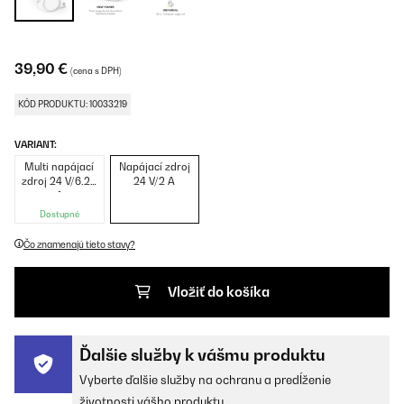
39,90 €
(cena s DPH)
KÓD PRODUKTU: 10033219
VARIANT:
Multi napájací
Napájací zdroj
zdroj 24 V/6.25
24 V/2 A
A
Dostupné
Čo znamenajú tieto stavy?
Vložiť do košíka
Ďalšie služby k vášmu produktu
Vyberte ďalšie služby na ochranu a predĺženie
životnosti vášho produktu.