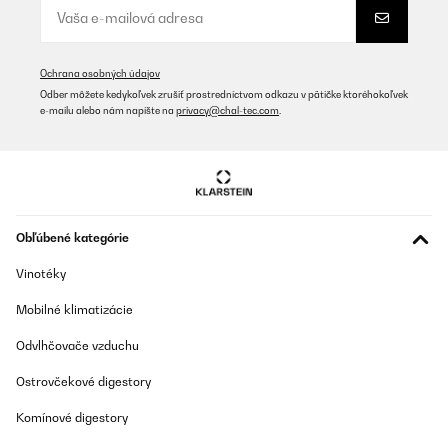
Ochrana osobných údajov
Odber môžete kedykoľvek zrušiť prostredníctvom odkazu v pätičke ktoréhokoľvek
e-mailu alebo nám napíšte na
privacy@chal-tec.com
.
Obľúbené kategórie
Vinotéky
Mobilné klimatizácie
Odvlhčovače vzduchu
Ostrovčekové digestory
Komínové digestory