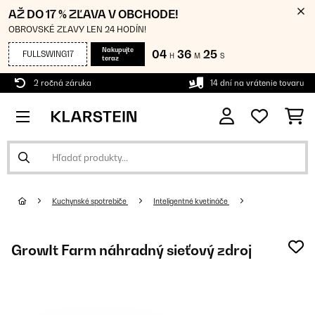
AŽ DO 17 % ZĽAVA V OBCHODE!
OBROVSKÉ ZĽAVY LEN 24 HODÍN!
Nakupujte
04
36
25
FULLSWING17
H
M
S
teraz
2 ročná záruka
14 dní na vrátenie tovaru
Kuchynské spotrebiče
Inteligentné kvetináče
GrowIt Farm náhradný sieťový zdroj