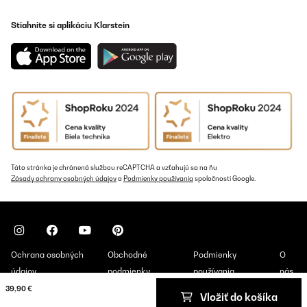
Stiahnite si aplikáciu Klarstein
Táto stránka je chránená službou reCAPTCHA a vzťahujú sa na ňu
Zásady ochrany osobných údajov
a
Podmienky používania
spoločnosti Google.
Ochrana osobných
Obchodné
Podmienky
O
údajov
podmienky
používania
nás
39,90 €
Vložiť do košíka
Copyright © 2026 Klarstein. All rights reserved