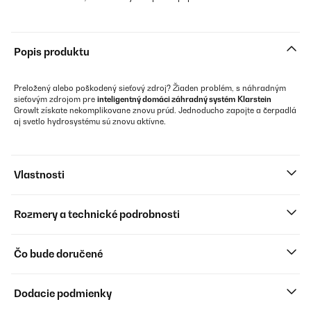
Popis produktu
Preložený alebo poškodený sieťový zdroj? Žiaden problém, s náhradným
sieťovým zdrojom pre
inteligentný domáci záhradný systém
Klarstein
GrowIt získate nekomplikovane znovu prúd. Jednoducho zapojte a čerpadlá
aj svetlo hydrosystému sú znovu aktívne.
Vlastnosti
Rozmery a technické podrobnosti
Čo bude doručené
Dodacie podmienky