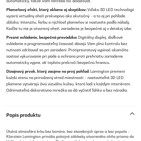
automaticky, takže Vám netreba nič dolaďovať.
Plameňový efekt, ktorý oklame aj skeptikov:
Vďaka 3D LED technológii
vyzerá virtuálny oheň prekvapivo ako skutočný – a to aj pri pohľade
zblízka. Intenzitu, farbu a rýchlosť plameňov si nastavíte podľa nálady.
Keďže tu nie je otvorený oheň, zariadenie je bezpečné aj v detskej izbe.
Presné ovládanie, bezpečná prevádzka:
Digitálny displej, diaľkové
ovládanie a programovateľný časovač dávajú Vám plnú kontrolu bez
nutnosti zdržiavať sa pri zariadení. Protiprevratový vypínač okamžite
zastaví vykurovanie pri páde a ochrana proti prehriatiu zariadenie
automaticky vypne, ak teplota prekročí bezpečnú hranicu.
Dizajnový prvok, ktorý zaujme na prvý pohľad:
Lamington premení
každú stenu na prirodzený stred miestnosti – nastaviteľné 3D LED
plamene vytvárajú živú vizuálnu kulisu, ktorá ladí s každým interiérom.
Odnímateľná dekoratívna mriežka sa dá vyčistiť ľahko a bez náradia.
Popis produktu
Útulná atmosféra krbu bez komína, bez stavebných úprav a bez popola –
Klarstein Lamington prináša pokojné záblesky otvoreného ohňa priamo do