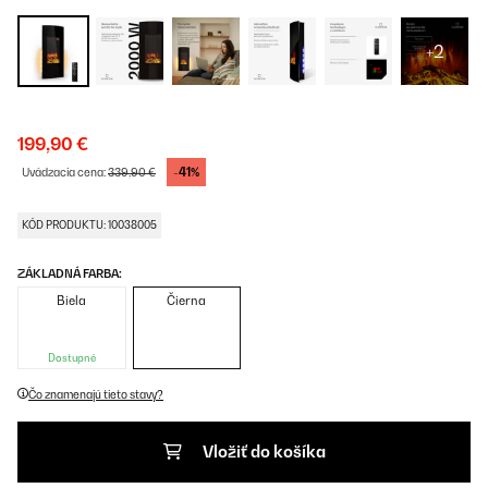
+2
199,90 €
-41%
Uvádzacia cena:
339,90 €
KÓD PRODUKTU: 10038005
ZÁKLADNÁ FARBA:
Biela
Čierna
Dostupné
Čo znamenajú tieto stavy?
Vložiť do košíka