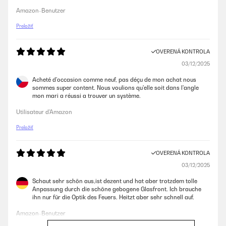
Amazon-Benutzer
Preložiť
OVERENÁ KONTROLA
03/12/2025
Acheté d'occasion comme neuf, pas déçu de mon achat nous
sommes super content. Nous voulions qu'elle soit dans l'angle
mon mari a réussi a trouver un système.
Utilisateur d'Amazon
Preložiť
OVERENÁ KONTROLA
03/12/2025
Schaut sehr schön aus,ist dezent und hat aber trotzdem tolle
Anpassung durch die schöne gebogene Glasfront. Ich brauche
ihn nur für die Optik des Feuers. Heitzt aber sehr schnell auf.
Amazon-Benutzer