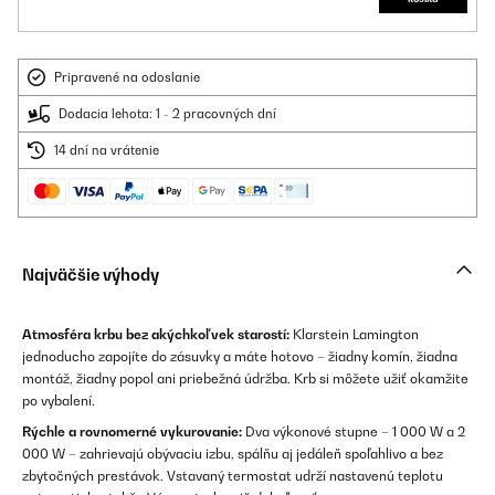
Pripravené na odoslanie
Dodacia lehota: 1 - 2 pracovných dní
14 dní na vrátenie
Najväčšie výhody
Atmosféra krbu bez akýchkoľvek starostí:
Klarstein Lamington
jednoducho zapojíte do zásuvky a máte hotovo – žiadny komín, žiadna
montáž, žiadny popol ani priebežná údržba. Krb si môžete užiť okamžite
po vybalení.
Rýchle a rovnomerné vykurovanie:
Dva výkonové stupne – 1 000 W a 2
000 W – zahrievajú obývaciu izbu, spálňu aj jedáleň spoľahlivo a bez
zbytočných prestávok. Vstavaný termostat udrží nastavenú teplotu