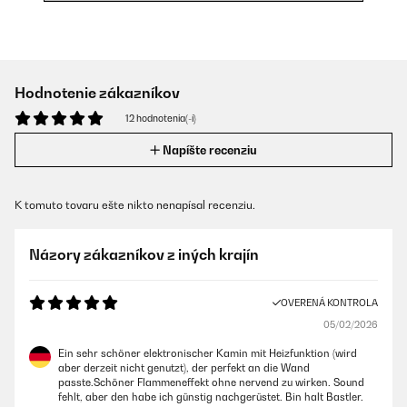
Hodnotenie zákazníkov
12 hodnotenia(-í)
Napíšte recenziu
K tomuto tovaru ešte nikto nenapísal recenziu.
Názory zákazníkov z iných krajín
OVERENÁ KONTROLA
05/02/2026
Ein sehr schöner elektronischer Kamin mit Heizfunktion (wird
aber derzeit nicht genutzt), der perfekt an die Wand
passte.Schöner Flammeneffekt ohne nervend zu wirken. Sound
fehlt, aber den habe ich günstig nachgerüstet. Bin halt Bastler.