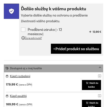
Ďalšie služby k vášmu produktu
Vyberte ďalšie služby na ochranu a predĺženie
životnosti vášho produktu.
Predĺžená záruka (+ 12
12,90 €
mesiacov)
Čo je zahrnuté?
Pridať produkt so službou
Dostupné aj v inej kvalite
Kúpiť rozbalený
Vložiť do
179,99 €
(cena s DPH)
košíka
Kúpiť použitý
Vložiť do
169,99 €
(cena s DPH)
košíka