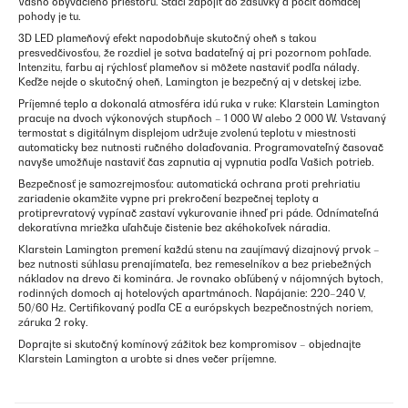
Vášho obývacieho priestoru. Stačí zapojiť do zásuvky a pocit domácej
pohody je tu.
3D LED plameňový efekt napodobňuje skutočný oheň s takou
presvedčivosťou, že rozdiel je sotva badateľný aj pri pozornom pohľade.
Intenzitu, farbu aj rýchlosť plameňov si môžete nastaviť podľa nálady.
Keďže nejde o skutočný oheň, Lamington je bezpečný aj v detskej izbe.
Príjemné teplo a dokonalá atmosféra idú ruka v ruke: Klarstein Lamington
pracuje na dvoch výkonových stupňoch – 1 000 W alebo 2 000 W. Vstavaný
termostat s digitálnym displejom udržuje zvolenú teplotu v miestnosti
automaticky bez nutnosti ručného dolaďovania. Programovateľný časovač
navyše umožňuje nastaviť čas zapnutia aj vypnutia podľa Vašich potrieb.
Bezpečnosť je samozrejmosťou: automatická ochrana proti prehriatiu
zariadenie okamžite vypne pri prekročení bezpečnej teploty a
protiprevratový vypínač zastaví vykurovanie ihneď pri páde. Odnímateľná
dekoratívna mriežka uľahčuje čistenie bez akéhokoľvek náradia.
Klarstein Lamington premení každú stenu na zaujímavý dizajnový prvok –
bez nutnosti súhlasu prenajímateľa, bez remeselníkov a bez priebežných
nákladov na drevo či kominára. Je rovnako obľúbený v nájomných bytoch,
rodinných domoch aj hotelových apartmánoch. Napájanie: 220–240 V,
50/60 Hz. Certifikovaný podľa CE a európskych bezpečnostných noriem,
záruka 2 roky.
Doprajte si skutočný komínový zážitok bez kompromisov – objednajte
Klarstein Lamington a urobte si dnes večer príjemne.