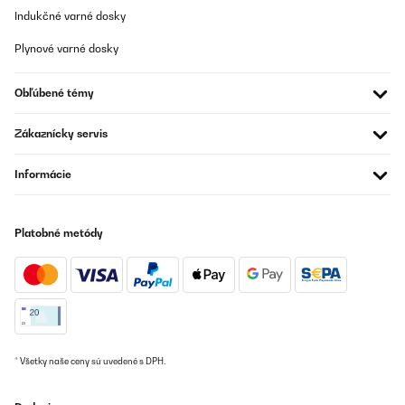
01/02/2025
Indukčné varné dosky
Ein kompakter, gut verarbeiteter und edel wirkende Heizkörper
mit sehr guter Funktion, qualitativ durchaus überzeugend. Schafft
Plynové varné dosky
schnell und einfach angenehme und gut verteilte Wärme und ein
heimeliges Ambiente. Wer so etwas sucht, macht hier nichts
falsch. Preis-Leistungs-Verhältnis stimmt.
Obľúbené témy
Amazon-Benutzer
Zákaznícky servis
Preložiť
Informácie
OVERENÁ KONTROLA
30/11/2024
Platobné metódy
Es muy bonita y elegante, caliente. Tiene luces de colores. Puedes
tener la chimenea encendida sin necesidad de calor. El montaje
muy sencillo y seguro.
Usuario/a de amazon
Preložiť
* Všetky naše ceny sú uvedené s DPH.
OVERENÁ KONTROLA
19/11/2024