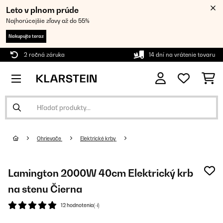
Leto v plnom prúde
Najhorúcejšie zľavy až do 55%
Nakupujte teraz
2 ročná záruka
14 dní na vrátenie tovaru
Ohrievače
Elektrické krby
Lamington 2000W 40cm Elektrický krb
na stenu Čierna
12 hodnotenia(-í)