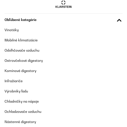
periodo natalizio è semplicemente magico: le luci soffuse
combinate con le decorazioni festive creano una cornice
indelebile per vivere appieno lo spirito delle feste. Inoltre, la
funzione riscaldante è molto efficiente; non solo regala bellezza
Obľúbené kategórie
visiva, ma scalda anche rapidamente l’ambiente, rendendolo
ancora più confortevole.In pochi minuti trasforma la stanza in
uno spazio intimo e pieno di charme. Se state cercando qualcosa
Vinotéky
che renda speciale il Natale e porti calore nella vostra casa, il
Klarstein caminetto elettrico è davvero immancabile!
Mobilné klimatizácie
Utente Amazon
Odvlhčovače vzduchu
Preložiť
Ostrovčekové digestory
OVERENÁ KONTROLA
Komínové digestory
03/10/2025
Infražiariče
Absolutely first class customer service, fantastic product
Výrobníky ľadu
Amazon user
Chladničky na nápoje
Preložiť
Ochladzovače vzduchu
OVERENÁ KONTROLA
Nástenné digestory