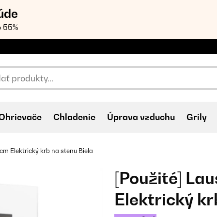
úde
o 55%
Ohrievače
Chladenie
Úprava vzduchu
Grily
 Elektrický krb na stenu Biela
[Použité] L
Elektrický kr