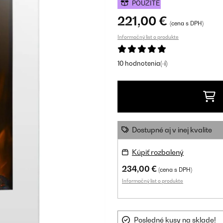
POUŽITÉ
221,00 €
(cena s DPH)
Informačný list o produkte
10 hodnotenia(-í)
Dostupné aj v inej kvalite
Kúpiť rozbalený
234,00 €
(cena s DPH)
Informačný list o produkte
Posledné kusy na sklade!