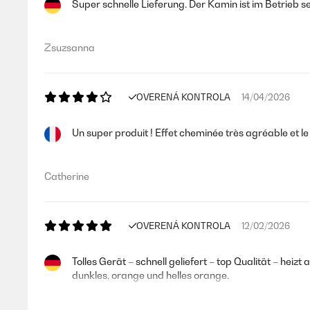
Super schnelle Lieferung. Der Kamin ist im Betrieb s
Zsuzsanna
OVERENÁ KONTROLA
14/04/2026
Un super produit ! Effet cheminée très agréable et l
Catherine
OVERENÁ KONTROLA
12/02/2026
Tolles Gerät – schnell geliefert – top Qualität – heiz
dunkles, orange und helles orange.