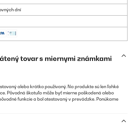
ovných dní
Vrátený tovar s miernymi známkami
estovaný alebo krátko používaný. Na produkte sú len ľahké
ce. Pôvodná škatuľa môže byť mierne poškodená alebo
pôvodné funkcie a bol otestovaný v prevádzke. Ponúkame