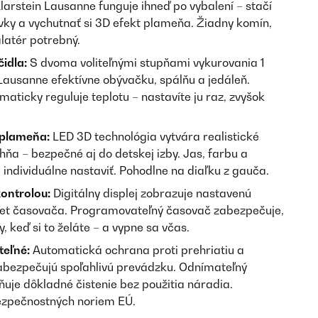
larstein Lausanne funguje ihneď po vybalení – stačí
vky a vychutnať si 3D efekt plameňa. Žiadny komín,
latér potrebný.
čidla:
S dvoma voliteľnými stupňami vykurovania 1
ausanne efektívne obývačku, spálňu a jedáleň.
aticky reguluje teplotu – nastavíte ju raz, zvyšok
 plameňa:
LED 3D technológia vytvára realistické
ňa – bezpečné aj do detskej izby. Jas, farbu a
individuálne nastaviť. Pohodlne na diaľku z gauča.
ontrolou:
Digitálny displej zobrazuje nastavenú
čet časovača. Programovateľný časovač zabezpečuje,
, keď si to želáte – a vypne sa včas.
teľné:
Automatická ochrana proti prehriatiu a
zabezpečujú spoľahlivú prevádzku. Odnímateľný
uje dôkladné čistenie bez použitia náradia.
ezpečnostných noriem EÚ.