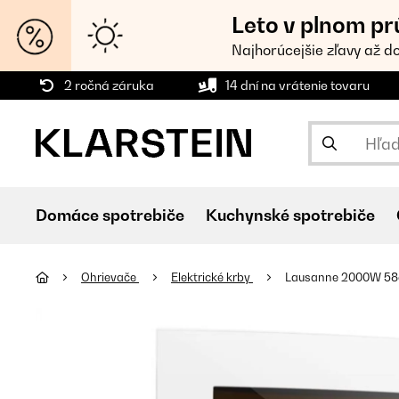
Leto v plnom pr
Najhorúcejšie zľavy až d
2 ročná záruka
14 dní na vrátenie tovaru
Domáce spotrebiče
Kuchynské spotrebiče
Ohrievače
Elektrické krby
Lausanne 2000W 58cm