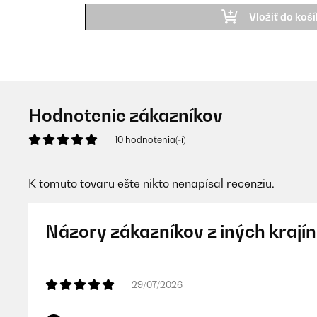
Vložiť do koš
Hodnotenie zákazníkov
10 hodnotenia(-í)
K tomuto tovaru ešte nikto nenapísal recenziu.
Názory zákazníkov z iných krajín
29/07/2026