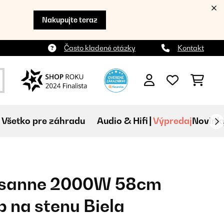
Nakupujte teraz
Často kladené otázky
Kontakt
Všetko pre záhradu
Audio & Hifi
Výpredaj
Novink
ausanne 2000W 58cm
b na stenu Biela