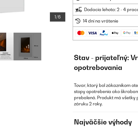
Dodacia lehota: 2 - 4 prac
1/6
14 dní na vrátenie
+1
Stav - prijateľný: 
opotrebovania
Tovar, ktorý bol zákazníkom ot
stopy opotrebenia ako škraban
prebalená. Produkt má všetky 
záruku 2 roky.
Najväčšie výhody