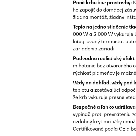
Pocit krbu bez prestavby:
K
ho zapojiť do domácej zásu
žiadna montáž, žiadny inšta
Teplo na jedno stlačenie tla
000 W a 2 000 W vykuruje L
Integrovaný termostat autom
zariadenie zariadi.
Podvodne realistický efekt
mihotanie bez otvoreného oh
rýchlosť plameňov je možné 
Vždy na dohľad, vždy pod k
teplotu a zostávajúci odpo
že krb vykuruje presne vtedy
Bezpečné a ľahko udržiava
vypínač proti prevráteniu 
ozdobný kryt mriežky umožň
Certifikované podľa CE a b