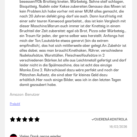
besessen!!!Ob Brotteig kneten, Mürbeteig, Sahne steif schlagen,
Bisquitteig, Nudeln oder Kekse zubereiten.Genauso das Mixen ist
kein Problem.Ich habe vorher mit einer MUM alles gemacht, die
nach 20 Jahren defekt ging-darf sie auch. Dann kurzfristig mit
einer sehr teuren Kenwood gearbeitet… das ist kein Vergleich mit
dieser Maschine.Warum auch immer ist der Knetteig in einem
Bruchteil der Zeit zubereitet: egal ob Brot, Pizza oder Mürbeteig…
ein Traum für jeden, der gerne selber was herstellt. Anfangs hat
mich der Ton/Lautstärke etwas genervt (bin da extrem
empfindlich), das hat sich mittlerweile aber gelegt.An Zubehör ist
alles dabei, was man braucht:Knethaken, Rührer, verschiedene
Nudelaufsätze, Wursttüllen, Fleischwolfaufsätze in 2
verschiedenen Stärken.Ist alle aus Leichtmetall gefertigt und darf
leider nicht in die Spülmaschine, das ist echt das einzige
Manko.Eine 2. Rührschüssel dazu wäre perfekt und noch der
Plätzchen Aufsatz, die sind aber für kleines Geld dazu
erhältlich.Hier noch einige Bilder, was ich in den letzten Tagen
damit gezaubert habe.
Amazon-Benutzer
Preložiť
OVERENÁ KONTROLA
16/02/2026
Vielen Dank gerne wieder