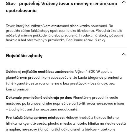
Stav - prijateľný: Vrátený tovar s miernymi známkami
opotrebovania
Tovar, ktorý bol zákazníkom otestovaný alebo krátko používaný. Na
produkte sú len ľahké stopy opotrebenia ako škrabance. Pôvodná škatuľa
môže byť mierne poškodená alebo prebalená. Produkt má všetky pôvodné
funkcie a bol otestovaný v prevádzke. Ponúkame záruku 2 roky.
Najväčšie výhody
Zvláda aj najťažšie cestá bez zastavenia:
Výkon 1 800 W spolu s
planetárnym prevodníkom zabezpečuje, že Lucia Elegance premiesi aj
tuhé kysnuté cesto rovnomerne a bez prestávok – bez únavy, bez
kompromisov.
Dokonale premiešané od okraja po dno:
Planetárny prevodník vedie
nástavec po kruhovej dráhe naprieč celou 1,5-litrovou nerezovou misou
– žiadny kút ani dno nezostanú nedotknuté.
Pre každú úlohu správny nástavec:
Hákový hnetač z tlakovo liateho
hliníka na kysnuté cesto, plochá mieska z liateho hliníka na riedke cestá
a náplne, nerezový šľahač na šľahačku a sneh z bielkov – všetko je