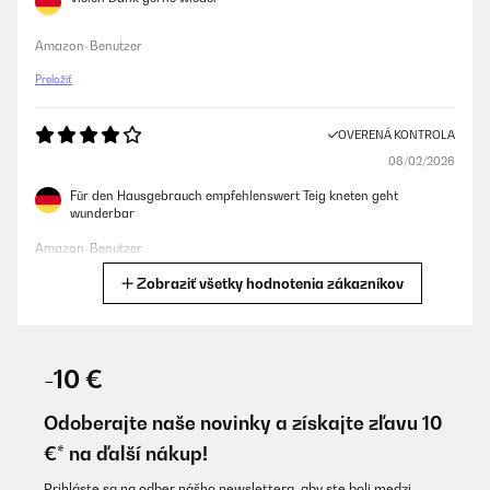
Amazon-Benutzer
Preložiť
OVERENÁ KONTROLA
08/02/2026
Für den Hausgebrauch empfehlenswert Teig kneten geht
wunderbar
Amazon-Benutzer
Zobraziť všetky hodnotenia zákazníkov
Preložiť
OVERENÁ KONTROLA
20/01/2026
-10 €
#ERROR!
Odoberajte naše novinky a získajte zľavu 10
Amazon user
€* na ďalší nákup!
Preložiť
Prihláste sa na odber nášho newslettera, aby ste boli medzi