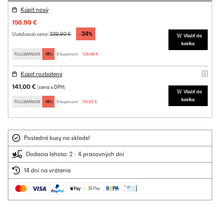
Kúpiť nový
156,90 €
-34%
239,90 €
Uvádzacia cena:
Vložiť do
košíka
FULLSWING18
-18%
S kupónom:
128,66 €
Kúpiť rozbalený
141,00 €
(cena s DPH)
Vložiť do
košíka
FULLSWING18
-18%
S kupónom:
115,62 €
Posledné kusy na sklade!
Dodacia lehota: 2 - 4 pracovných dní
14 dní na vrátenie