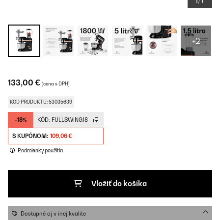
1/7
+2
133,00 €
(cena s DPH)
KÓD PRODUKTU: 53035639
-18%
KÓD:
FULLSWING18
S KUPÓNOM:
109,06 €
Podmienky použitia
Vložiť do košíka
Dostupné aj v inej kvalite