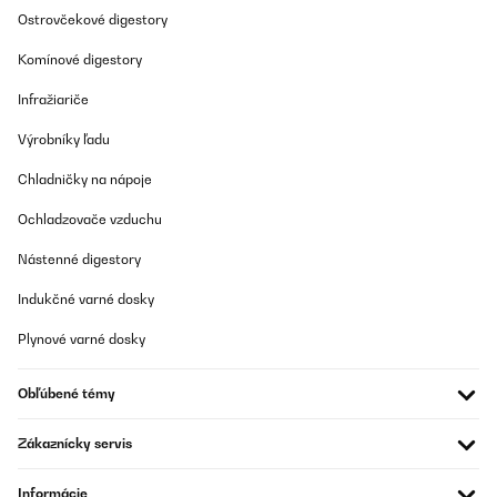
Preložiť
Ostrovčekové digestory
Komínové digestory
OVERENÁ KONTROLA
25/07/2025
Infražiariče
Super Küchenmaschine mit viel Zubehör und unschlagbar im
Výrobníky ľadu
Preis. Absolut super schnelle Lieferung ( Montag bestell, Dienstag
geliefert). Bin sehr zufrieden.
Chladničky na nápoje
Amazon-Benutzer
Ochladzovače vzduchu
Preložiť
Nástenné digestory
OVERENÁ KONTROLA
Indukčné varné dosky
13/06/2025
Plynové varné dosky
Je les acheté ici il y a 2 ans, il est génial.
Obľúbené témy
Utilisateur d'Amazon
Preložiť
Zákaznícky servis
OVERENÁ KONTROLA
Informácie