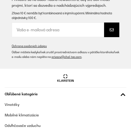
prvými, ktorí sa dozvedia o nadchádzajúcich výpredajoch.
OVERENÁ KONTROLA
Zľava 10 € nemôže byť kombinovaná s inými kupónmi. Minimálna hodnota
objednávky 100 €.
16/12/2025
Ich bin sehr zufrieden, eine wirklich empfehlenswerte
Küchenmaschine mit einem guten Preis-Leistungsverhältnis.
Amazon-Benutzer
Ochrana osobných údajov
Preložiť
Odber môžete kedykoľvek zrušiť prostredníctvom odkazu v pätičke ktoréhokoľvek
e-mailu alebo nám napíšte na
privacy@chal-tec.com
.
OVERENÁ KONTROLA
10/12/2025
Impastatrice davvero potente e versatile. La ciotola da 5 litri
permette di lavorare impasti grandi senza fatica, mentre il
motore da 1800 W garantisce una lavorazione uniforme anche
Obľúbené kategórie
con impasti più duri. Le 6 velocità sono perfette per adattarsi a
ogni preparazione. Ottima anche la presenza del tritacarne e del
Vinotéky
frullatore, che la rendono una vera stazione completa per la
cucina. Solida, stabile e semplice da usare. Ottima anche come
Mobilné klimatizácie
regalo!
Utente Amazon
Odvlhčovače vzduchu