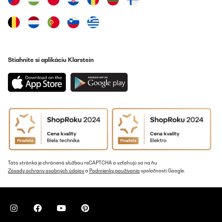
OVERENÁ KONTROLA
18/12/2024
Ottimo prodotto completo di tutto, forse un po’ plasticoso la
parte esterna
Stiahnite si aplikáciu Klarstein
Utente Amazon
Preložiť
OVERENÁ KONTROLA
17/12/2024
Kommunikation verbesserungswürdig
Amazon-Benutzer
Táto stránka je chránená službou reCAPTCHA a vzťahujú sa na ňu
Preložiť
Zásady ochrany osobných údajov
a
Podmienky používania
spoločnosti Google.
OVERENÁ KONTROLA
17/12/2024