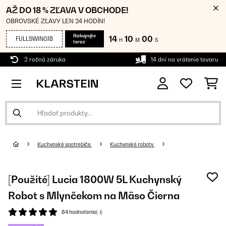
AŽ DO 18 % ZĽAVA V OBCHODE!
OBROVSKÉ ZĽAVY LEN 24 HODÍN!
Nakupujte
14
10
00
FULLSWING18
H
M
S
teraz
2 ročná záruka
14 dní na vrátenie tovaru
Kuchynské spotrebiče
Kuchynské roboty
[Použité] Lucia 1800W 5L Kuchynský
Robot s Mlynčekom na Mäso Čierna
84 hodnotenia(-í)