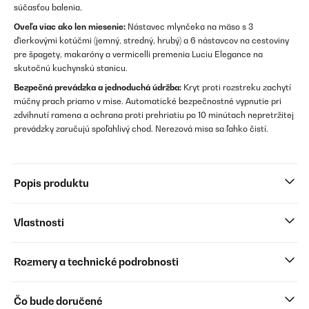
súčasťou balenia.
Oveľa viac ako len miesenie:
Nástavec mlynčeka na mäso s 3
ďierkovými kotúčmi (jemný, stredný, hrubý) a 6 nástavcov na cestoviny
pre špagety, makaróny a vermicelli premenia Luciu Elegance na
skutočnú kuchynskú stanicu.
Bezpečná prevádzka a jednoduchá údržba:
Kryt proti rozstreku zachytí
múčny prach priamo v mise. Automatické bezpečnostné vypnutie pri
zdvihnutí ramena a ochrana proti prehriatiu po 10 minútach nepretržitej
prevádzky zaručujú spoľahlivý chod. Nerezová misa sa ľahko čistí.
Popis produktu
Vlastnosti
Rozmery a technické podrobnosti
Čo bude doručené