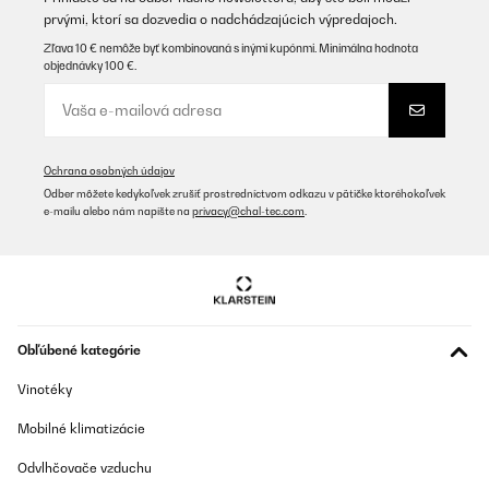
prvými, ktorí sa dozvedia o nadchádzajúcich výpredajoch.
Zľava 10 € nemôže byť kombinovaná s inými kupónmi. Minimálna hodnota
objednávky 100 €.
Ochrana osobných údajov
Odber môžete kedykoľvek zrušiť prostredníctvom odkazu v pätičke ktoréhokoľvek
e-mailu alebo nám napíšte na
privacy@chal-tec.com
.
Obľúbené kategórie
Vinotéky
Mobilné klimatizácie
Odvlhčovače vzduchu