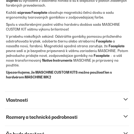
Súprav
sú vyrobené z odolného hliníka a sú k dispozícii v piatich zladených
farebných prevedeniach.
Každá
súprava Faceplate
obsahuje magnetickú čelnú dosku a sadu
ergonomicky tvarovaných gombíkov v zodpovedajúcej farbe.
Spolu s viacfarebnými padmi vášho hardvéru dodáva sada MASCHINE
CUSTOM KIT vášmu výkonu brilantnosť
V priebehu niekoľkých sekúnd: Odstráňte gombíky pomocou priloženého
odstraňovača krytiek, odoberte čiernu alebo striebornú
Faceplate
a
nasaďte novú, farebnú. Magnetická spodná strana zaručuje, že
Faceplate
pevne sedí a je bezpečne pripevnená k vášmu zariadeniu MASCHINE. Potom
jednoducho pridajte nové, zodpovedajúce gombíky na
Faceplate
– a váš
novo transformovaný
Native Instruments
MASCHINE je pripravený na
použitie.
Upozorňujeme, že MASCHINE CUSTOM KITS možno používať len s
hardvérom MASCHINE MK2
Vlastnosti
Rozmery a technické podrobnosti