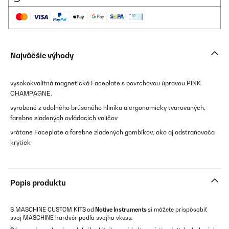
Najväčšie výhody
vysokokvalitná magnetická Faceplate s povrchovou úpravou PINK
CHAMPAGNE.
vyrobené z odolného brúseného hliníka a ergonomicky tvarovaných,
farebne zladených ovládacích voličov
vrátane Faceplate a farebne zladených gombíkov, ako aj odstraňovača
krytiek
Popis produktu
S MASCHINE CUSTOM KITS
od
Native Instruments
si môžete prispôsobiť
svoj MASCHINE hardvér podľa svojho vkusu.