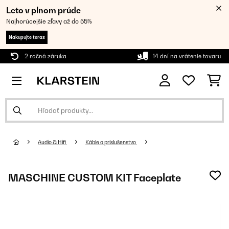
Leto v plnom prúde
Najhorúcejšie zľavy až do 55%
Nakupujte teraz
2 ročná záruka
14 dní na vrátenie tovaru
Audio & Hifi
Káble a príslušenstvo
MASCHINE CUSTOM KIT Faceplate