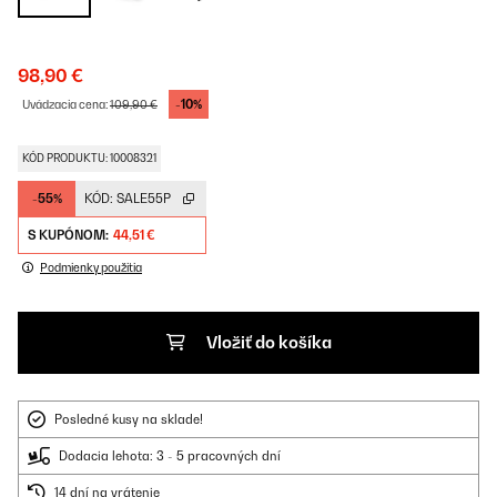
98,90 €
-10%
Uvádzacia cena:
109,90 €
KÓD PRODUKTU: 10008321
-55%
KÓD:
SALE55P
S KUPÓNOM:
44,51 €
Podmienky použitia
Vložiť do košíka
Posledné kusy na sklade!
Dodacia lehota: 3 - 5 pracovných dní
14 dní na vrátenie