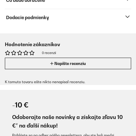
Čo bude doručené
Dodacie podmienky
Hodnotenie zákazníkov
0 recenzií
Napíšte recenziu
K tomuto tovaru ešte nikto nenapísal recenziu.
-10 €
Odoberajte naše novinky a získajte zľavu 10
€* na ďalší nákup!
Prihláste sa na odber nášho newslettera, aby ste boli medzi