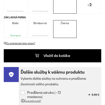
+2
Iná kombinácia
Iná kombinácia
ZÁKLADNÁ FARBA:
Biela
Strieborná
Čierna
Dostupné
Iná kombinácia
Čo znamenajú tieto stavy?
Vložiť do košíka
Ďalšie služby k vášmu produktu
Vyberte ďalšie služby na ochranu a predĺženie
životnosti vášho produktu.
Predĺžená záruka (+ 12
9,90 €
mesiacov)
Čo je zahrnuté?