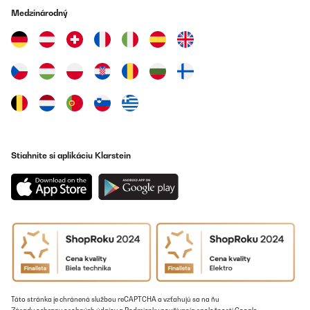
Medzinárodný
Stiahnite si aplikáciu Klarstein
Táto stránka je chránená službou reCAPTCHA a vzťahujú sa na ňu