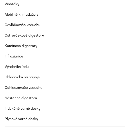
Vinotéky
Mobilné klimatizácie
Odvlhčovače vzduchu
Ostrovčekové digestory
Komínové digestory
Infražiariče
Výrobníky ľadu
Chladničky na nápoje
Ochladzovače vzduchu
Nástenné digestory
Indukčné varné dosky
Plynové varné dosky