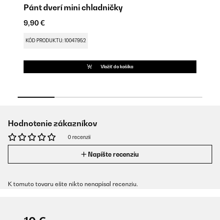
Pánt dverí mini chladničky
P
9,90 €
9,
KÓD PRODUKTU: 10047952
KÓ
Vložiť do košíka
Hodnotenie zákazníkov
0 recenzií
Napíšte recenziu
K tomuto tovaru ešte nikto nenapísal recenziu.