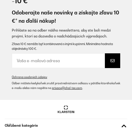
-10 €
Odoberajte naše novinky a získajte zľavu 10
€* na ďalší nákup!
Prihláste sa na odber nášho newslettera, aby ste boli medzi
prvými, ktorí sa dozvedia o nadchádzajúcich výpredajoch.
Zľava 10 € nemôže byť kombinovaná s inými kupónmi. Minimálna hodnota
objednávky 100 €.
Ochrana osobných údajov
Odber môžete kedykoľvek zrušiť prostredníctvom odkazu v pätičke ktoréhokoľvek
e-mailu alebo nám napíšte na
privacy@chal-tec.com
.
Obľúbené kategórie