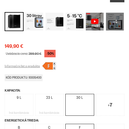
+4
149,90 €
-50%
Uvádzacia cena:
299,90 €
Informačný list o produkte
KÓD PRODUKTU: 10005400
KAPACITA:
9 L
23 L
30 L
+7
Iná kombinácia
Iná kombinácia
ENERGETICKÁ TRIEDA:
B
C
F