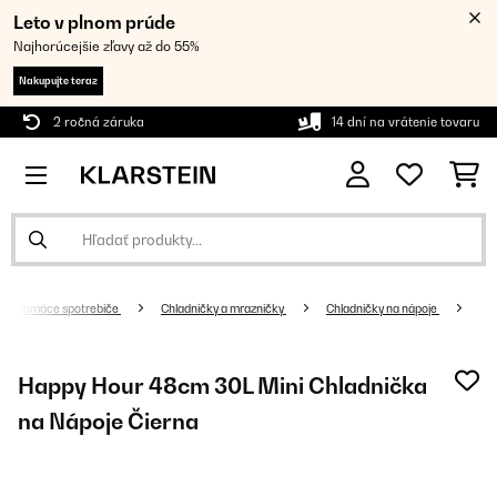
Leto v plnom prúde
Najhorúcejšie zľavy až do 55%
Nakupujte teraz
2 ročná záruka
14 dní na vrátenie tovaru
Domáce spotrebiče
Chladničky a mrazničky
Chladničky na nápoje
Happy Hour 48cm 30L Mini Chladnička
na Nápoje Čierna