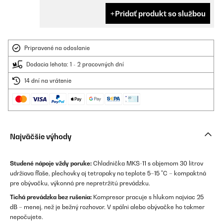
Pridať produkt so službou
Pripravené na odoslanie
Dodacia lehota: 1 - 2 pracovných dní
14 dní na vrátenie
Najväčšie výhody
Studené nápoje vždy poruke:
Chladnička MKS-11 s objemom 30 litrov
udržiava fľaše, plechovky aj tetrapaky na teplote 5–15 °C – kompaktná
pre obývačku, výkonná pre nepretržitú prevádzku.
Tichá prevádzka bez rušenia:
Kompresor pracuje s hlukom najviac 25
dB – menej, než je bežný rozhovor. V spálni alebo obývačke ho takmer
nepočujete.