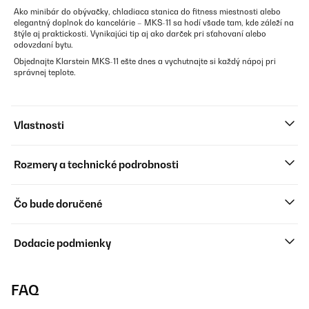
Ako minibár do obývačky, chladiaca stanica do fitness miestnosti alebo
elegantný doplnok do kancelárie – MKS-11 sa hodí všade tam, kde záleží na
štýle aj praktickosti. Vynikajúci tip aj ako darček pri sťahovaní alebo
odovzdaní bytu.
Objednajte Klarstein MKS-11 ešte dnes a vychutnajte si každý nápoj pri
správnej teplote.
Vlastnosti
Rozmery a technické podrobnosti
Čo bude doručené
Dodacie podmienky
FAQ