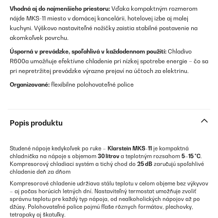
Vhodná aj do najmenšieho priestoru:
Vďaka kompaktným rozmerom
nájde MKS-11 miesto v domácej kancelárii, hotelovej izbe aj malej
kuchyni. Výškovo nastaviteľné nožičky zaistia stabilné postavenie na
akomkoľvek povrchu.
Úsporná v prevádzke, spoľahlivá v každodennom použití:
Chladivo
R600a umožňuje efektívne chladenie pri nízkej spotrebe energie – čo sa
pri nepretržitej prevádzke výrazne prejaví na účtoch za elektrinu.
Organizované:
flexibilne polohovateľné police
Popis produktu
Studené nápoje kedykoľvek po ruke –
Klarstein MKS-11
je kompaktná
chladnička na nápoje s objemom
30 litrov
a teplotným rozsahom
5–15 °C
.
Kompresorový chladiaci systém a tichý chod do
25 dB
zaručujú spoľahlivé
chladenie deň za dňom
Kompresorové chladenie udržiava stálu teplotu v celom objeme bez výkyvov
– aj počas horúcich letných dní. Nastaviteľný termostat umožňuje zvoliť
správnu teplotu pre každý typ nápoja, od nealkoholických nápojov až po
džúsy. Polohovateľné police pojmú fľaše rôznych formátov, plechovky,
tetrapaky aj škatuľky.