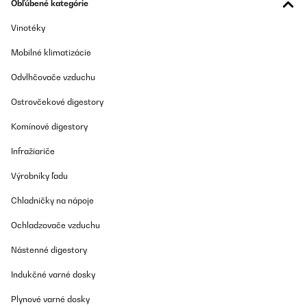
Obľúbené kategórie
OVERENÁ KONTROLA
12/11/2022
Vinotéky
Prachtig product met 3 compartimenten om op verschillende
Mobilné klimatizácie
tijden en temperaturen te drogen.Wel jammer dat in het onderste
compartiment de ventilator aanloopt. Ik hoop dat we dat kunnen
Odvlhčovače vzduchu
repareren want het maakt veel lawaai.Verder kan ik iedereen
deze machine aanraden die veel producten te drogen heeft!
Ostrovčekové digestory
Amazon-gebruiker
Komínové digestory
Preložiť
Infražiariče
OVERENÁ KONTROLA
Výrobníky ľadu
22/07/2022
Chladničky na nápoje
Heb 3 drogers WartmannRoyal cateringEn als laatste de
KlarsteinBij mijn Eerste aankoop twijfelde ik tussen de wartmann
Ochladzovače vzduchu
en klarstein. Wartman won het 800 watt en volgens kenners
maakte het in droogtijd niet uit. (dus wel ook omdat hij maar max
80 graden kan... Dwz 74) Allereerst ging er zoals brloofd geen 10
Nástenné digestory
kilo in. Je moet echt blij zijn als je er 3 kilo in krijgt, want het
bovenste rek heb je al niks aan omdat er één of andere blok zit.
Indukčné varné dosky
Snijd je je vlees te dik schuift het vlees eraf... heb echt alle soorten
vlees geprobeerd (droog hondensnacks) maar 3 kilo is toch echt
Plynové varné dosky
de max! Eigenlijk was m'n voorgevoel goed... want het enige