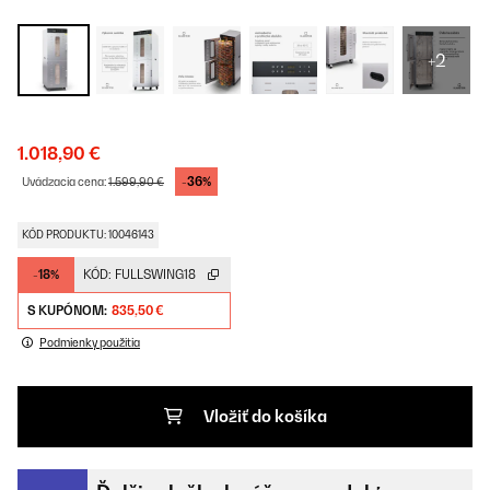
+2
1.018,90 €
-36%
Uvádzacia cena:
1.599,90 €
KÓD PRODUKTU: 10046143
-18%
KÓD:
FULLSWING18
S KUPÓNOM:
835,50 €
Podmienky použitia
Vložiť do košíka