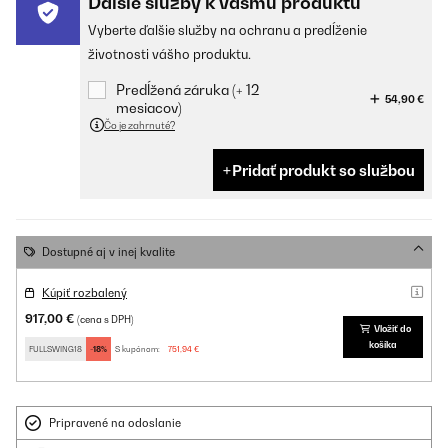
Ďalšie služby k vášmu produktu
Vyberte ďalšie služby na ochranu a predĺženie
životnosti vášho produktu.
Predĺžená záruka (+ 12
54,90 €
mesiacov)
Čo je zahrnuté?
Pridať produkt so službou
Dostupné aj v inej kvalite
Kúpiť rozbalený
917,00 €
(cena s DPH)
Vložiť do
košíka
FULLSWING18
-18%
S kupónom:
751,94 €
Pripravené na odoslanie