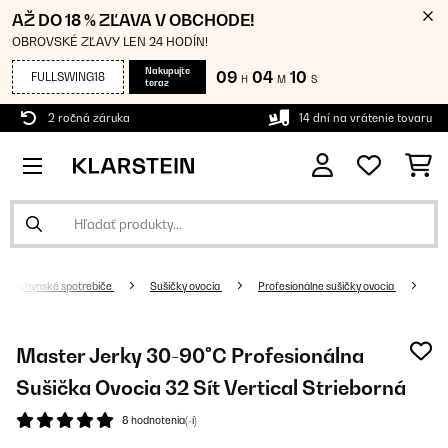
AŽ DO 18 % ZĽAVA V OBCHODE!
OBROVSKÉ ZĽAVY LEN 24 HODÍN!
Nakupujte
09
04
09
FULLSWING18
H
M
S
teraz
2 ročná záruka
14 dní na vrátenie tovaru
Kuchynské spotrebiče
Sušičky ovocia
Profesionálne sušičky ovocia
Master Jerky 30-90°C Profesionálna
Sušička Ovocia 32 Sít Vertical Strieborná
8 hodnotenia(-í)