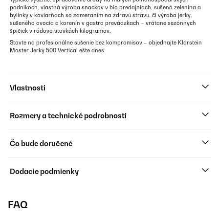
podnikoch, vlastná výroba snackov v bio predajniach, sušená zelenina a
bylinky v kaviarňach so zameraním na zdravú stravu, či výroba jerky,
sušeného ovocia a korenín v gastro prevádzkach – vrátane sezónnych
špičiek v rádovo stovkách kilogramov.
Stavte na profesionálne sušenie bez kompromisov – objednajte Klarstein
Master Jerky 500 Vertical ešte dnes.
Vlastnosti
Rozmery a technické podrobnosti
Čo bude doručené
Dodacie podmienky
FAQ