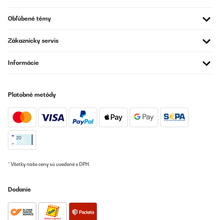
slechte ding/minpunt was dat het handsvat los meegeleverd
werd dus zelf monteren (moest ik bij alle 3) Maar goed ik was niet
Obľúbené témy
ontevreden en heb toch een goede review gegeven maar wel te
snel want een paar dingen klopte niet met wat er beloofd werd.
Toen de Royale die droogde een stuk sneller, maar niet
Zákaznícky servis
betrouwbaar Vandaag deed ik er appeltjes in en waren ze na 8
uur heel mooi goudbruin de dag erop deed ik dezelfde appels erin
en waren ze na 4 uur pikzwart dus moest continu heen en weer
Informácie
lopen om te kijken of het nog wel goed ging dus die ging retour.
En toen voor deze gegaan had ik dat maar gelijk gedaan! Deze
doet wsthij beloofd! Ik ga er daarom nog eentje bij kopen. Ik
twijfelde tussen de dubbele en deze maar bij de dubbele vind ik
Platobné metódy
het dan toch wel eng dat als er iets kapot gaat je gelijk alles kwijt
bent dus 2 Losse lijkt mij verstandiger. Drogers staan hier nl 7
dagen per week aan. Ik koop hem alleen op een ander account
Daar koop ik al jaren mee dit is een per ongeluk gegeten account
van mijn man maar die kon helaas niet overgezet worden naar
mijn andere account dus mocht je twijfelen over een droger dan
raad ik je zeker deze aan en is hij misschien iets te groot voor je
ga dan voor een kleinere klarstein!En als ik dan toch een
minpuntje moet opnoemen is de bezorging Er werd gebeld Ik riep
* Všetky naše ceny sú uvedené s DPH.
ik kom eraan binnen een minuut was ik beneden Ik viel nog bijna
van de trap en die droger was zo voor mijn deur gegooid Ik
moest zelf maar zien hoe ik hem mijn gang in kreeg. Maar ja
Dodanie
jammer voor die jongen Hij loopt €10 fooi mis en een lekker koud
blikje fris... maar zelf was ik er nog het meest niet blij mee en dat
moet de volgende keer wel anders!