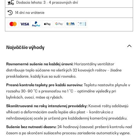
Dodacia lehota: 3 - 4 pracovných dní
14 dní na vrátenie
Najväčšie výhody
Rovnomerné sušenie na každej úrovni:
Horizontálny ventilátor
distribuuje teplo súčasne na všetkých 32 kovových roštov – žiadne
preskladanie, každý kus sa suší rovnako.
Presná kontrola teploty pre každú surovinu:
Teplotu nastavíte plynule v
rozsahu 30–90 °C s presnosťou na 1 °C – optimálne výsledky pri
bylinkách, ovocí, mäse aj rybách.
Skonštruované na roky intenzívnej prevádzky:
Kovové rošty odolávajú
vlhkosti a deformáciám oveľa lepšie ako plast – konštrukcia z
nehrdzavejúcej ocele je určená pre každodenný komerčný prevádzku.
Sušenie bez nutnosti dozoru:
24-hodinový časovač preberá kontrolu nad
časom a po skončení sušiaceho procesu zariadenie automaticky vypne.