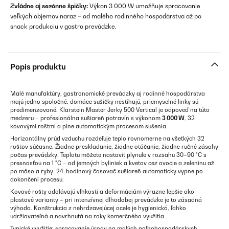
Zvládne aj sezónne špičky:
Výkon 3 000 W umožňuje spracovanie
veľkých objemov naraz – od malého rodinného hospodárstva až po
snack produkciu v gastro prevádzke.
Popis produktu
Malé manufaktúry, gastronomické prevádzky aj rodinné hospodárstva
majú jedno spoločné: domáce sušičky nestíhajú, priemyselné linky sú
predimenzované. Klarstein Master Jerky 500 Vertical je odpoveď na túto
medzeru – profesionálna sušiareň potravín s výkonom
3 000 W
, 32
kovovými roštmi a plne automatickým procesom sušenia.
Horizontálny prúd vzduchu rozdeľuje teplo rovnomerne na všetkých 32
roštov súčasne. Žiadne preskladanie, žiadne otáčanie, žiadne ručné zásahy
počas prevádzky. Teplotu môžete nastaviť plynule v rozsahu 30–90 °C s
presnosťou na 1 °C – od jemných byliniek a kvetov cez ovocie a zeleninu až
po mäso a ryby. 24-hodinový časovač sušiareň automaticky vypne po
dokončení procesu.
Kovové rošty odolávajú vlhkosti a deformáciám výrazne lepšie ako
plastové varianty – pri intenzívnej dlhodobej prevádzke je to zásadná
výhoda. Konštrukcia z nehrdzavejúcej ocele je hygienická, ľahko
udržiavateľná a navrhnutá na roky komerčného využitia.
Typické využitie: spracovanie úrody na malých poľnohospodárskych