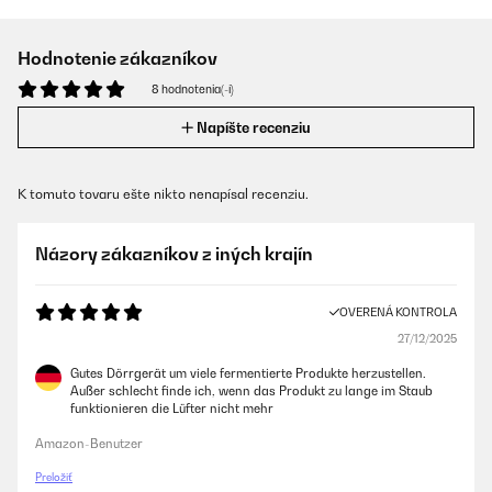
Hodnotenie zákazníkov
8 hodnotenia(-í)
Napíšte recenziu
K tomuto tovaru ešte nikto nenapísal recenziu.
Názory zákazníkov z iných krajín
OVERENÁ KONTROLA
27/12/2025
Gutes Dörrgerät um viele fermentierte Produkte herzustellen.
Außer schlecht finde ich, wenn das Produkt zu lange im Staub
funktionieren die Lüfter nicht mehr
Amazon-Benutzer
Preložiť