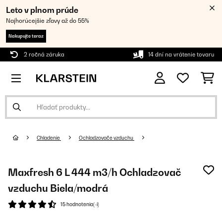
Leto v plnom prúde
Najhorúcejšie zľavy až do 55%
Nakupujte teraz
2 ročná záruka
14 dní na vrátenie tovaru
Chladenie
Ochladzovače vzduchu
Maxfresh 6 L 444 m3/h Ochladzovač
vzduchu Biela/modrá
15 hodnotenia(-í)