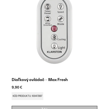
Diaľkový ovládač – Max Fresh
Ch
9,90 €
14
Uv
KÓD PRODUKTU: 10047897
KÓ