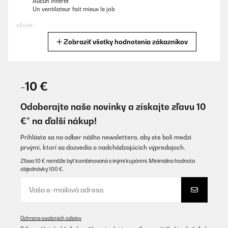
Aucun intérêt
Un ventilateur fait mieux le job
olivier
Zobraziť všetky hodnotenia zákazníkov
Preložiť
OVERENÁ KONTROLA
28/05/2026
-10 €
Die Lieferung war schnell, leider fehlten die 2 Zusätzlichen Ice-
Pacs.
Odoberajte naše novinky a získajte zľavu 10
Die Reklamation war schwierig, da man keine Kontaktdaten hat.
€* na ďalší nákup!
Das telefonieren geht gar nicht.
Ansonsten erst mal zufrieden mit dem Gerät.
Mal sehen wie es mit der Reklamation läuft.(per Mail)
Prihláste sa na odber nášho newslettera, aby ste boli medzi
prvými, ktorí sa dozvedia o nadchádzajúcich výpredajoch.
Angelika
Zľava 10 € nemôže byť kombinovaná s inými kupónmi. Minimálna hodnota
Preložiť
objednávky 100 €.
OVERENÁ KONTROLA
04/07/2025
Ochrana osobných údajov
Mooie airco/cooler makkelijk te bedienen en leuk aan prijs. Ook