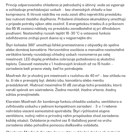
Princíp odparovacieho chladenia je jednoduchý a účinný: voda sa vyparuje
a ochladzuje prechádzajúci vzduch – bez chemických chladív a bez
kompresora. 6-litrová nádržka na vodu zaistí dlhú nepretržitú prevádzku
bez nutnosti častého dopĺňania. Pribalené chladiace akumulátory umožňujú
v prípade potreby výkon ešte zosilniť. S energetickou triedou A a príkonom
iba 65 W zostanú náklady na prevádzku zanedbateľné aj pri dlhodobom
používaní. Nastaviteľný rozsah teplôt 16–30 °C a vstavaná funkcia
odvlhčovania znižujú pocit dusna aj v najparnejšie dni.
Štyri kolieska 360° umožňujú ľahké premiestnenie z obývačky do spálne
alebo domácej kancelárie. Horizontálna oscilácia a manuálne nastaviteľné
vertikálne lamely rozvádzajú chladný vzduch rovnomerne po celej
miestnosti. LED displej prehľadne zobrazuje požadovanú aj skutočnú
teplotu. Časovač nastavíte v 1-hodinových krokoch až na 15 hodín –
zariadenie beží presne vtedy, keď ho potrebujete.
Maxfresh Air je vhodný pre miestnosti s rozlohou do 40 m² – bez ohľadu na
to, či ide o prenajatý byt, detskú izbu, kanceláriu alebo menšiu
prevádzkareň. Hlučnosť maximálne 51 dB zaručuje tichú prevádzku, ktorá
neruší spánok ani sústredenie. Žiadna montáž, žiadne vŕtanie, žiadny
súhlas prenajímateľa.
Klarstein Maxfresh Air kombinuje funkciu chladiča vzduchu, ventilátora a
zvlhčovača vzduchu v jedinom kompaktnom zariadení – 3-v-1 riešenie
nahrádza viaceré samostatné spotrebiče. Štyri rýchlostné stupne
ventilátora, nočný režim a prírodný režim prispôsobia chod zariadenia
každej situácii. Ovládanie je možné cez 6-tlačidlový panel na vrchu
zariadenia alebo pohodlne pomocou diaľkového ovládača.