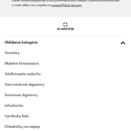
Odber môžete kedykoľvek zrušiť prostredníctvom odkazu v pätičke ktoréhokoľvek
zonder water koelt hij al.
e-mailu alebo nám napíšte na
privacy@chal-tec.com
.
Amazon-gebruiker
Preložiť
OVERENÁ KONTROLA
26/06/2025
Obľúbené kategórie
Versand war sehr schnell! Produkt ist sehr gut verarbeitet und tut
Vinotéky
was es soll. Alle Modi funktionieren sehr gut. Die natürlich Wind
Taste ist mein Favorit. Die Kühlakkus sorgen für einen kühlen
Mobilné klimatizácie
Luftzug. Die Bedienung ist kinderleicht Ein top Gerät
empfehlenswert ‍️
Odvlhčovače vzduchu
Amazon-Benutzer
Ostrovčekové digestory
Preložiť
Komínové digestory
OVERENÁ KONTROLA
Infražiariče
25/06/2025
Výrobníky ľadu
Das Gerät wurde schnell geliefert. Anfangs hat die rote Lampe
der Kühlung immer wieder geblinkt. Schuld waren kleine
Chladničky na nápoje
Styroporkügelchen im Wassertank. Ich habe Wasserflaschen