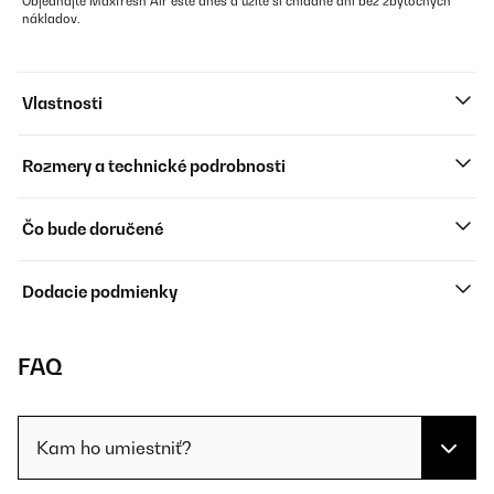
Objednajte Maxfresh Air ešte dnes a užite si chladné dni bez zbytočných
nákladov.
Vlastnosti
Rozmery a technické podrobnosti
Čo bude doručené
Dodacie podmienky
FAQ
Kam ho umiestniť?