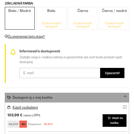
ZÁKLADNÁ FARBA:
Biela / Modrá
Biela
Čierna
Čierna / modrá
Čoskoro opäť
Čoskoro opäť
Čoskoro opäť
dostupné
dostupné
dostupné
Čo znamenajú tieto stavy?
Informovať o dostupnosti
Zadajte svoju e-mailovú adresu a upozorníme vás, keď bude produkt opäť
dostupný.
Upozorniť
Dostupné aj v inej kvalite
Kúpiť rozbalený
103,99 €
(cena s DPH)
Vložiť do
košíka
SALE15P
-15%
S kupónom:
88,39 €