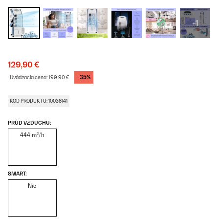
+1
129,90 €
-35%
Uvádzacia cena:
199,90 €
KÓD PRODUKTU: 10036141
PRÚD VZDUCHU:
444 m³/h
SMART:
Nie