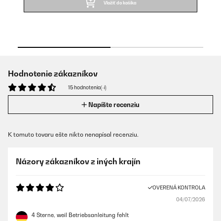
Vložiť do košíka
Hodnotenie zákazníkov
15 hodnotenia(-í)
Napíšte recenziu
K tomuto tovaru ešte nikto nenapísal recenziu.
Názory zákazníkov z iných krajín
OVERENÁ KONTROLA
04/07/2026
4 Sterne, weil Betriebsanleitung fehlt