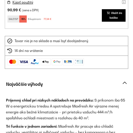
Kúpiť použitý
90,99 €
(cena s DPH)
Vložiť do
košíka
SALE15P
-15%
S kupónom:
77,34 €
Tovar nie je na sklade a musí byť doobjednaný.
14 dní na vrátenie
Najväčšie výhody
Príjemný chlad pri nízkych nákladoch na prevádzku:
S príkonom iba 65
W a energetickou triedou A spotrebuje Maxfresh Air výrazne menej
energie ako bežné klimatizácie – pri prietoku vzduchu 444 m³/h
spoľahlivo ochladí miestnosti s rozlohou do 40 m².
Tri funkcie v jednom zariadení:
Maxfresh Air pracuje ako chladič
vzduchu, ventilátor aj zvlhčovač vzduchu – bez kompresora a bez