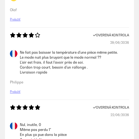
Olaf
Preložiť
OVERENÁ KONTROLA
29/06/2026
Ne fait pas baisser la température d'une pièce même petite.
Le mode nuit plus bruyant que le mode normal ??
L'air est frais, il faut l'avoir près de soi.
Cordon trop court, besoin d'un rallonge .
Livraison rapide
Philippe
Preložiť
OVERENÁ KONTROLA
22/06/2026
Nul, inutile, 0
Même pas perdu 1°
En plus ça pue dans la pièce