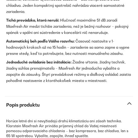
chladiva. Jeden kompaktný spotrebič nahrádza viaceré samostatné
zariadenia.
Tichá prevádzka, ktorá neruší:
Hlučnosť maximálne 51 dB zaradí
Maxfresh Air medzi tichšie zariadenia, než je bežný rozhovor – pokojný
spánok v spálni ani sústredenie v kancelárii nič nenarušuje.
Automatický beh podľa Vášho rozvrhu:
Časovač nastavíte v 1-
hodinových krokoch až na 15 hodín – zariadenie sa samo zapne a vypne
presne vtedy, keď to potrebujete, bez nutnosti manuálneho zásahu.
Jednoduché ovládanie bez inštalácie:
Žiadne vŕtanie, žiadny technik,
žiadny súhlas prenajímateľa – Maxfresh Air jednoducho vybalíte a
zapojíte do zásuvky. Štyri prevádzkové režimy a diaľkový ovládač zaistia
pohodlné nastavenie z ktoréhokoľvek miesta v miestnosti.
Popis produktu
Horúce letné dni si nevyžiadajú drahú klimatizáciu ani zásah technika.
Klarstein Maxfresh Air prináša príjemný chlad do Vašej miestnosti
pomocou odparovacieho chladenia – bez kompresora, bez chladiva, len s
65 W spotrebou. Vybalíte, zapojíte, ihneď spustíte.