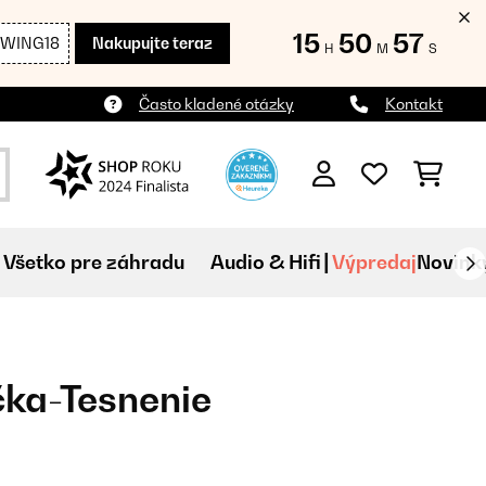
15
50
57
SWING18
Nakupujte teraz
H
M
S
Často kladené otázky
Kontakt
Všetko pre záhradu
Audio & Hifi
Výpredaj
Novink
čka-Tesnenie