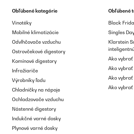
Obľúbené kategórie
Obľúbené 
Vinotéky
Black Frid
Mobilné klimatizácie
Singles Da
Odvlhčovače vzduchu
Klarstein 
inteligent
Ostrovčekové digestory
Ako vybrať
Komínové digestory
Ako vybrať
Infražiariče
Ako vybrať
Výrobníky ľadu
Ako vybrať 
Chladničky na nápoje
Ochladzovače vzduchu
Nástenné digestory
Indukčné varné dosky
Plynové varné dosky