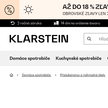
AŽ DO 18 % ZĽ
OBROVSKÉ ZĽAVY LEN 2
2 ročná záruka
14 dní na vrátenie tovaru
Domáce spotrebiče
Kuchynské spotrebiče
Domáce spotrebiče
Príslušenstvo a náhradné diely