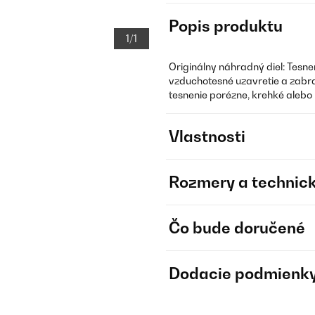
Popis produktu
1/1
Originálny náhradný diel: Tesnen
vzduchotesné uzavretie a zabra
tesnenie porézne, krehké alebo
Vlastnosti
Rozmery a technick
Čo bude doručené
Dodacie podmienk