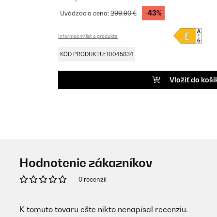
-43%
Uvádzacia cena:
299,90 €
Informačný list o produkte
KÓD PRODUKTU: 10045834
Vložiť do koší
Hodnotenie zákazníkov
0 recenzií
K tomuto tovaru ešte nikto nenapísal recenziu.