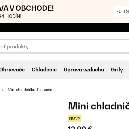
AVA V OBCHODE!
FULL
4 HODÍN!
Ohrievače
Chladenie
Úprava vzduchu
Grily
Mini chladnička-Tesnenie
Mini chladni
NOVÝ