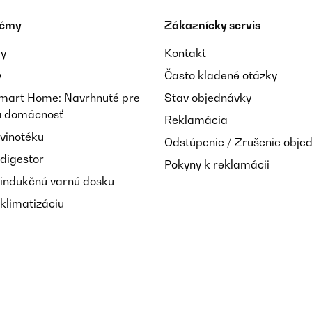
témy
Zákaznícky servis
ay
Kontakt
y
Často kladené otázky
Smart Home: Navrhnuté pre
Stav objednávky
nú domácnosť
Reklamácia
 vinotéku
Odstúpenie / Zrušenie obje
 digestor
Pokyny k reklamácii
 indukčnú varnú dosku
klimatizáciu