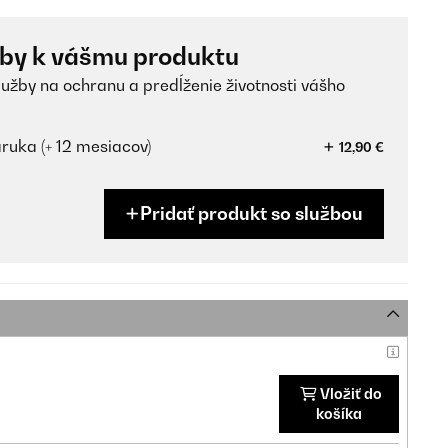
žby k vášmu produktu
lužby na ochranu a predĺženie životnosti vášho
ruka (+ 12 mesiacov)
12,90 €
Pridať produkt so službou
Vložiť do
košíka