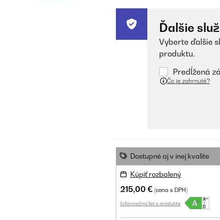
Ďalšie slu
Vyberte ďalšie s
produktu.
Predĺžená zá
Čo je zahrnuté?
Dostupné aj v inej kvalite
Kúpiť rozbalený
215,00 €
(cena s DPH)
Informačný list o produkte