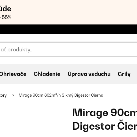
úde
o 55%
Ohrievače
Chladenie
Úprava vzduchu
Grily
tory
Mirage 90cm 602m³/h Šikmý Digestor Čierna
Mirage 90cm
Digestor Čie