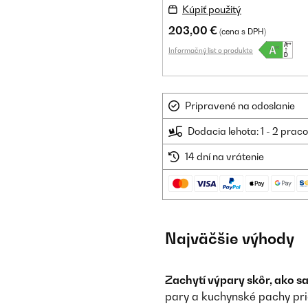
Kúpiť použitý
203,00 €
(cena s DPH)
Informačný list o produkte
Pripravené na odoslanie
Dodacia lehota: 1 - 2 prac
14 dní na vrátenie
Najväčšie výhody
Zachytí výpary skôr, ako sa
pary a kuchynské pachy pri