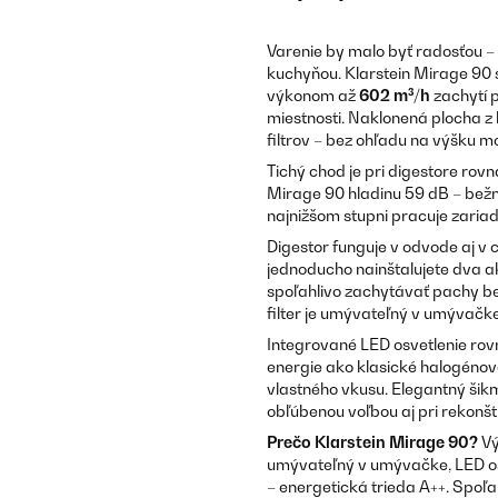
Varenie by malo byť radosťou 
kuchyňou. Klarstein Mirage 90 s
výkonom až
602 m³/h
zachytí p
miestnosti. Naklonená plocha 
filtrov – bez ohľadu na výšku m
Tichý chod je pri digestore rov
Mirage 90 hladinu 59 dB – bežn
najnižšom stupni pracuje zariad
Digestor funguje v odvode aj v 
jednoducho nainštalujete dva ak
spoľahlivo zachytávať pachy b
filter je umývateľný v umývačke
Integrované LED osvetlenie ro
energie ako klasické halogénové
vlastného vkusu. Elegantný šik
obľúbenou voľbou aj pri rekonšt
Prečo Klarstein Mirage 90?
Vý
umývateľný v umývačke, LED os
– energetická trieda A++. Spoľ