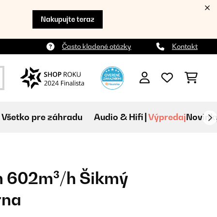
Nakupujte teraz
Často kladené otázky
Kontakt
Všetko pre záhradu
Audio & Hifi
Výpredaj
Novink
 602m³/h Šikmý
rna