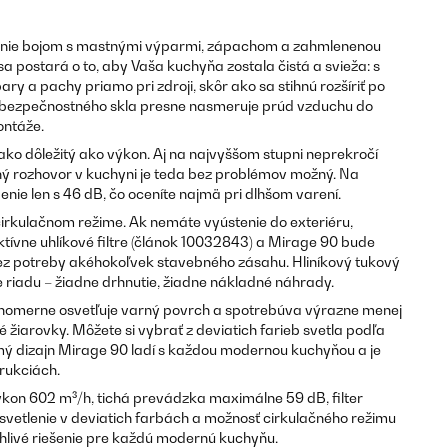
– nie bojom s mastnými výparmi, zápachom a zahmlenenou
a postará o to, aby Vaša kuchyňa zostala čistá a svieža: s
ary a pachy priamo pri zdroji, skôr ako sa stihnú rozšíriť po
z bezpečnostného skla presne nasmeruje prúd vzduchu do
ontáže.
nako dôležitý ako výkon. Aj na najvyššom stupni neprekročí
ý rozhovor v kuchyni je teda bez problémov možný. Na
enie len s 46 dB, čo oceníte najmä pri dlhšom varení.
cirkulačnom režime. Ak nemáte vyústenie do exteriéru,
tívne uhlíkové filtre (článok 10032843) a Mirage 90 bude
ez potreby akéhokoľvek stavebného zásahu. Hliníkový tukový
 riadu – žiadne drhnutie, žiadne nákladné náhrady.
vnomerne osvetľuje varný povrch a spotrebúva výrazne menej
 žiarovky. Môžete si vybrať z deviatich farieb svetla podľa
mý dizajn Mirage 90 ladí s každou modernou kuchyňou a je
rukciách.
kon 602 m³/h, tichá prevádzka maximálne 59 dB, filter
vetlenie v deviatich farbách a možnosť cirkulačného režimu
ahlivé riešenie pre každú modernú kuchyňu.