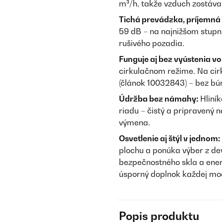
m³/h, takže vzduch zostáva č
Tichá prevádzka, príjemná
59 dB – na najnižšom stupni
rušivého pozadia.
Funguje aj bez vyústenia vo
cirkulačnom režime. Na cirku
(článok 10032843) – bez búr
Údržba bez námahy:
Hliník
riadu – čistý a pripravený 
výmena.
Osvetlenie aj štýl v jednom:
plochu a ponúka výber z dev
bezpečnostného skla a energ
úsporný doplnok každej mo
Popis produktu