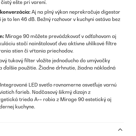
istý ešte pri varení.
 konverzácia:
Aj na plný výkon neprekračuje digestor
 je to len 46 dB. Bežný rozhovor v kuchyni ostáva bez
n:
Mirage 90 môžete prevádzkovať v odťahovom aj
láciu stačí nainštalovať dva aktívne uhlíkové filtre
ania stien či vŕtania priechodov.
ový tukový filter vložíte jednoducho do umývačky
na ďalšie použitie. Žiadne drhnutie, žiadna nákladná
Integrované LED svetlo rovnomerne osvetľuje varnú
iatich farieb. Nadčasový šikmý dizajn z
etická trieda A++ robia z Mirage 90 estetický aj
dernej kuchyne.