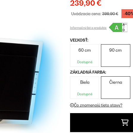
239,90 €
-40
Uvádzacia cena:
399,90 €
Informačný list o produkte
VEĽKOSŤ:
60 cm
90 cm
Dostupné
ZÁKLADNÁ FARBA:
Biela
Čierna
Dostupné
Čo znamenajú tieto stavy?