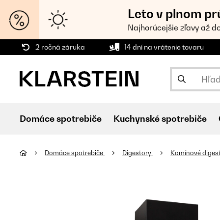
Leto v plnom pr
Najhorúcejšie zľavy až d
2 ročná záruka
14 dní na vrátenie tovaru
Domáce spotrebiče
Kuchynské spotrebiče
Domáce spotrebiče
Digestory
Komínové diges