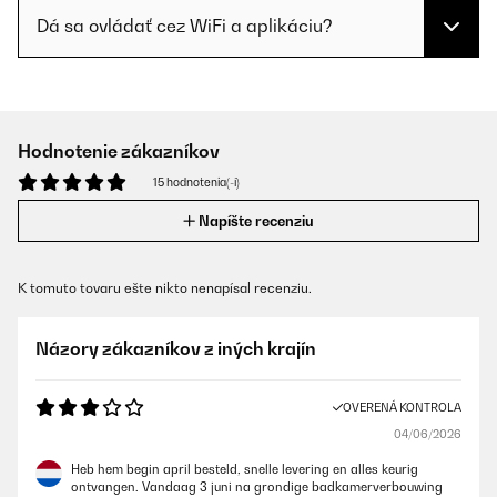
Dá sa ovládať cez WiFi a aplikáciu?
Hodnotenie zákazníkov
15 hodnotenia(-í)
Napíšte recenziu
K tomuto tovaru ešte nikto nenapísal recenziu.
Názory zákazníkov z iných krajín
OVERENÁ KONTROLA
04/06/2026
Heb hem begin april besteld, snelle levering en alles keurig
ontvangen. Vandaag 3 juni na grondige badkamerverbouwing