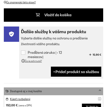
Čo znamenajú tieto stavy?
Vložiť do košíka
Ďalšie služby k vášmu produktu
Vyberte ďalšie služby na ochranu a predĺženie
životnosti vášho produktu.
Predĺžená záruka (+ 12
15,90 €
mesiacov)
Čo je zahrnuté?
Pridať produkt so službou
Dostupné aj v inej kvalite
Kúpiť rozbalený
152,00 €
(cena s DPH)
Vložiť do