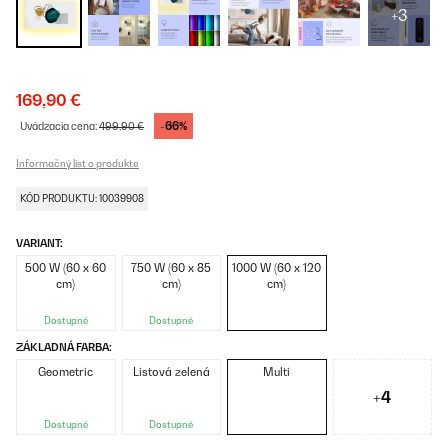
+3
169,90 €
-66%
Uvádzacia cena:
499,90 €
Informačný list o produkte
KÓD PRODUKTU: 10039908
VARIANT:
500 W (60 x 60
750 W (60 x 85
1000 W (60 x 120
cm)
cm)
cm)
Dostupné
Dostupné
ZÁKLADNÁ FARBA:
Geometric
Listová zelená
Multi
+4
Dostupné
Dostupné