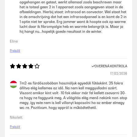
opgehangen en getest, werkt allemaal zoals beschreven maar
het is totaal geen 2 in 1 apparaat zoals aangegeven staat in de
afbeeldingen. Hierbij staat: infrarood en convector. Wel staat het
in de omschrijving dat het een infraroodpaneel is en komt de 2 in
1 optie niet ter sprake. Erg jammer want ik hoopte ook op warme
lucht daar ik fibromyalgie heb en warmte belangrijk is. Maar ja
hij hangt nu...hopelijk goede resultaat in de winter.
Eline
Preložiť
OVERENÁ KONTROLA
17/02/2026
7m2-es fürdőszobában használjuk egyedüli fűtésként. 25 fokra
állítva elég kellemes az idő. Na nem kell meggyulladni azért.
Viszont amikor kint volt -10 fok akkor már fel kellett csavarni 30-
ra hogy ne faggyunk meg. A világítás elég menő nekünk non-stop
megy, így este nem is kell villanyt kapcsolni ha az ember elmegy
wc-re. Pozitívum, hogy appról is működtethető.
Nikolett
Preložiť