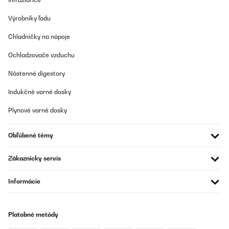
Výrobníky ľadu
OVERENÁ KONTROLA
Chladničky na nápoje
25/11/2024
TOP
Ochladzovače vzduchu
Nástenné digestory
Pascal
Indukčné varné dosky
Preložiť
Plynové varné dosky
OVERENÁ KONTROLA
07/11/2024
Obľúbené témy
Veramente bello e funzionale ottimo per riscaldare circa 70/80
metri quadri per prezzo e qualità ottimo
Zákaznícky servis
Utente Amazon
Informácie
Preložiť
OVERENÁ KONTROLA
Platobné metódy
19/04/2024