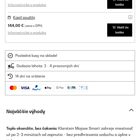
Informačný list o produkte
košíka
Kúpiť použitý
144,00 €
(cena s DPH)
Vložiť do
Informačný list o produkte
košíka
Posledné kusy na sklade!
Dodacia lehota: 2 - 4 pracovných dní
14 dní na vrátenie
Najväčšie výhody
Teplo okamžite, bez čakania:
Klarstein Mojave Smart zahreje miestnosť
už po 2–3 minútach od zapnutia – bez predhrievania vzduchu a úplne v