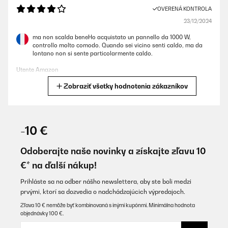
OVERENÁ KONTROLA
23/12/2024
ma non scalda beneHo acquistato un pannello da 1000 W,
controllo molto comodo. Quando sei vicino senti caldo, ma da
lontano non si sente particolarmente caldo.
Utente Amazon
Zobraziť všetky hodnotenia zákazníkov
Preložiť
OVERENÁ KONTROLA
19/12/2024
-10 €
Mi piace molto, design, funzionamento, scalda bene, bella la luce
colorata e la possibilità di usarlo come lavagna.
Odoberajte naše novinky a získajte zľavu 10
€* na ďalší nákup!
Utente Amazon
Preložiť
Prihláste sa na odber nášho newslettera, aby ste boli medzi
prvými, ktorí sa dozvedia o nadchádzajúcich výpredajoch.
Zľava 10 € nemôže byť kombinovaná s inými kupónmi. Minimálna hodnota
OVERENÁ KONTROLA
objednávky 100 €.
17/12/2024