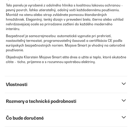
Telo panelu je vyrobené z odolného hliníka s kvalitnou lakovou ochranou –
pevný povrch, ľahko utierateľný, odolný voči každodennému používaniu.
Montáž na stenu alebo strop zvládnete pomocou štandardných
hmoždiniek. Elegantný, tenký dizajn v prevedení biela, čierna alebo vzhľad
nehrdzavejúcej ocele sa prirodzene začlení do každého moderného
interiéru.
Bezpečnosť je samozrejmosťou: automatické vypnutie pri prehriatí,
nastaviteľný termostat, programovateľný časovač a certifikácia CE podľa
európskych bezpečnostných noriem. Mojave Smart je vhodný na celoročné
používanie.
Objednajte Klarstein Mojave Smart ešte dnes a užite si teplo, ktoré skutočne
cítite – ticho, príjemne a s rozumnou spotrebou elektriny.
Vlastnosti
Rozmery a technické podrobnosti
Čo bude doručené