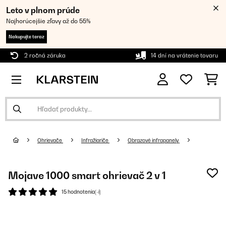
Leto v plnom prúde
Najhorúcejšie zľavy až do 55%
Nakupujte teraz
2 ročná záruka
14 dní na vrátenie tovaru
Ohrievače
Infražiariče
Obrazové infrapanely
Mojave 1000 smart ohrievač 2 v 1
15 hodnotenia(-í)