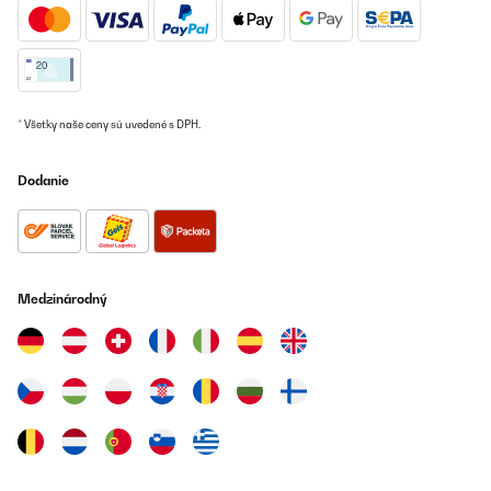
Auf der Suche nach einer Zusatzheizung in der
Übergangsperiode für unsere Praxis sind wir auf diese Infrarot-
Konvektor-Kombination gestoßen. Wichtig ist zu wissen, das
Gerät ist in drei Leistungsstufen/Größen erhältlich und aufgrund
des Konvektoranteils (Strömungsrichtung) nur Vertikal zu
montieren. Auch eine Deckenmontage ist
* Všetky naše ceny sú uvedené s DPH.
ausgeschlossen.Frontabstand von Inventar sollte 40 cm
betragen, rundum 20 cm. Dies scheint uns nach Messungen
seitlich jedoch übertrieben, und geringer möglich ohne dass ein
Dodanie
Wärmestau (in der Fensternische) entsteht oder an den
Nischenseiten messbar wäre.Die Optik der Glasfront, die zudem
(unbeheizt) als Whiteboard nutzbar wäre, vor allem aber die
gleichzeitige LED Illumination (Farben und Stärke in Stufen
wählbar), ergeben eine zweite höchst dekorative Funktion der
Wandheizung.Die Heizung ist technisch stark ausgerüstet, kann
am Heizkörper, als auch mit der beiliegenden Handfernbedienung
Medzinárodný
im Raum sicher gesteuert werden.Zudem weist sie ein WLAN
Modul auf, womit jeder damit ausgestattete Raum mit der
kostenlosen Klarstein App vom Licht bis zur Thermostatregelung
steuerbar ist. Dies kann sogar in Abhängigkeiten von lokaler
Außentemperatur oder anderen Faktoren automatisiert
werden.Die damit gegebene Fernsteuerbarkeit der Heizung
könnte aber auch Gefahren bergen, wenn man bspw. nicht
bemerken würde, dass jemand etwas zum Trocknen über die
Heizung gelegt hätte.Die Oberflächentemperatur der Glasfront
kann bis 95 Grad erreichen, womit sowohl eine Entflammbarkeit
zu bedenken ist, als auch einer Verbrennungsgefahr z.B. für