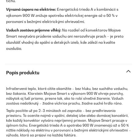
tichu.
Výrazná úspora na elektrine:
Energetická trieda A v kombinácii s
výkonom 900 W znižuje spotrebu elektrickej energie až o 50 % v
porovnaní s bežnými elektrickými ohrievačmi.
Vzduch zostáva príjemne vlhký:
Na rozdiel od konvektorov Mojave
Smart nevytvára prúdenie vzduchu ani nerozvihruje prach – je preto
obzvlášť vhodný do spální a detských izieb, kde záleží na kvalite
ovzdušia.
Popis produktu
Infračervené teplo, ktoré cítite okamžite – bez hluku, bez suchého vzduchu,
bez čakania. Klarstein Mojave Smart s výkonom 900 W ohreje povrchy,
nábytok aj ľudí priamo, presne tak, ako to robí slnečné žiarenie. Vzduch
zostáva nedotknutý – žiadne víchrice prachu, žiadne suché hrdlo ráno.
Teplo pocítite už po 2–3 minútach od zapnutia – bez predhrievania
priestoru. To oceníte najmä v spálni, detskej izbe alebo domácej kancelárii,
kde každý konvektor vytvára nepríjemný prievan. Mojave Smart pracuje v
úplnom tichu. Energetická trieda A a spotreba 900 W znamenajú až o 50 %
nižšie náklady na elektrinu v porovnaní s bežnými elektrickými ohrievačmi –
výhoda, ktorá sa prejaví na každej faktúre.