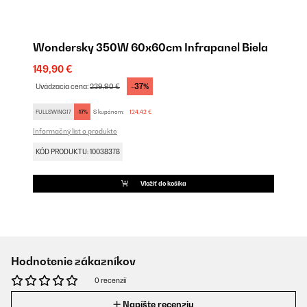
Wondersky 350W 60x60cm Infrapanel Biela
149,90 €
-37%
Uvádzacia cena:
239,90 €
FULLSWING17
-17%
S kupónom:
124,42 €
Informačný list o produkte
KÓD PRODUKTU: 10038378
Vložiť do košíka
Hodnotenie zákazníkov
0 recenzií
Napíšte recenziu