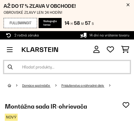
AŽ DO 17 % ZĽAVA V OBCHODE!
OBROVSKÉ ZĽAVY LEN 24 HODÍN!
Nakupujte
14
58
57
FULLSWING17
H
M
S
teraz
2 ročná záruka
14 dní na vrátenie tovaru
Domáce spotrebiče
Príslušenstvo a náhradné diely
Montážna sada IR-ohrievača
NOVÝ