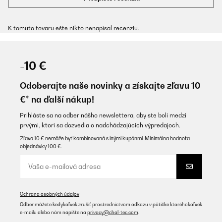
K tomuto tovaru ešte nikto nenapísal recenziu.
-10 €
Odoberajte naše novinky a získajte zľavu 10
€* na ďalší nákup!
Prihláste sa na odber nášho newslettera, aby ste boli medzi
prvými, ktorí sa dozvedia o nadchádzajúcich výpredajoch.
Zľava 10 € nemôže byť kombinovaná s inými kupónmi. Minimálna hodnota
objednávky 100 €.
Ochrana osobných údajov
Odber môžete kedykoľvek zrušiť prostredníctvom odkazu v pätičke ktoréhokoľvek
e-mailu alebo nám napíšte na
privacy@chal-tec.com
.