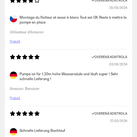
OVERENÁ KONTROLA
20/05/2024
Montage du flotteur et essai à blanc Tout est OK Reste à mettre la
pompe en place
Utilisateur d'Amazon
Preložiť
OVERENÁ KONTROLA
03/05/2024
Pumpe ist für 1,20m hohe Wassersäule und läuft super ! Sehr
schnelle Lieferung !
Amazon-Benutzer
Preložiť
OVERENÁ KONTROLA
27/03/2024
Schnelle Lieferung Bachlauf