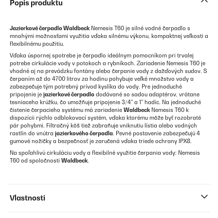
Popis produktu
Jazierkové čerpadlo Waldbeck
Nemesis T60 je silné vodné čerpadlo s
mnohými možnosťami využitia vďaka silnému výkonu, kompaktnej veľkosti a
flexibilnému použitiu.
Vďaka úspornej spotrebe je čerpadlo ideálnym pomocníkom pri trvalej
potrebe cirkulácie vody v potokoch a rybníkoch. Zariadenie Nemesis T60 je
vhodné aj na prevádzku fontány alebo čerpanie vody z dažďových sudov. S
čerpaním až do 4700 litrov za hodinu pohybuje veľké množstvo vody a
zabezpečuje tým potrebný prívod kyslíka do vody. Pre jednoduché
pripojenie je
jazierkové čerpadlo
dodávané so sadou adaptérov, vrátane
tesniaceho krúžku, čo umožňuje pripojenie 3/4'' a 1'' hadíc. Na jednoduché
čistenie čerpacieho systému má zariadenie
Waldbeck
Nemesis T60 k
dispozícii rýchlo odblokovací systém, vďaka ktorému môže byť rozobraté
pár pohybmi. Filtračný kôš tiež zabraňuje vniknutiu lístia alebo vodných
rastlín do vnútra
jazierkového čerpadla
. Pevné postavenie zabezpečujú 4
gumové nožičky a bezpečnosť je zaručená vďaka triede ochrany IPX8.
Na spoľahlivú cirkuláciu vody a flexibilné využitie čerpania vody: Nemesis
T60 od spoločnosti
Waldbeck
.
Vlastnosti