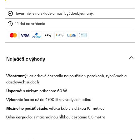
Tovar nie je na sklade a musí byť doobjednaný.
14 dní na vrátenie
Najväčšie výhody
Všestranný:
jazierkové čerpadlo na použitie v potokoch, rybníkoch a
dažďových sudoch
Úsporné:
s nízkym príkonom 60 W
Výkonné:
čerpá až do 4700 litrov vody za hodinu
Možno ho použiť všade:
vďaka káblu s dĺžkou 10 metrov
Silné čerpadlo:
s maximálnou hĺbkou čerpania 3,3 metre