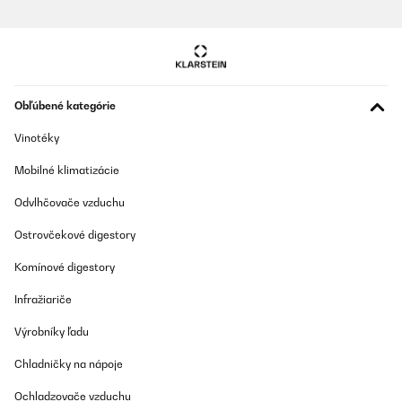
Preložiť
OVERENÁ KONTROLA
07/10/2023
Obľúbené kategórie
Eine Teichpumpe die sich bei Bedarf durch Klammerverschluss
leicht zum Reinigen öffnen lässt.
Vinotéky
Amazon-Benutzer
Mobilné klimatizácie
Preložiť
Odvlhčovače vzduchu
OVERENÁ KONTROLA
Ostrovčekové digestory
18/07/2023
Komínové digestory
Wie vom Händler beschrieben
Infražiariče
Amazon-Benutzer
Výrobníky ľadu
Preložiť
Chladničky na nápoje
OVERENÁ KONTROLA
Ochladzovače vzduchu