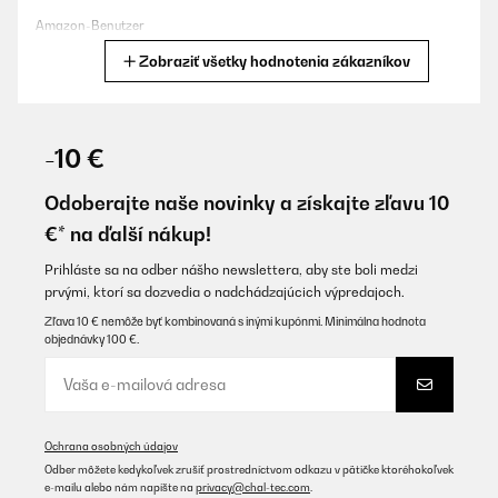
Amazon-Benutzer
Zobraziť všetky hodnotenia zákazníkov
Preložiť
OVERENÁ KONTROLA
27/11/2023
-10 €
Bin sehr zufrieden.
Odoberajte naše novinky a získajte zľavu 10
Amazon-Benutzer
€* na ďalší nákup!
Preložiť
Prihláste sa na odber nášho newslettera, aby ste boli medzi
prvými, ktorí sa dozvedia o nadchádzajúcich výpredajoch.
OVERENÁ KONTROLA
Zľava 10 € nemôže byť kombinovaná s inými kupónmi. Minimálna hodnota
objednávky 100 €.
03/11/2023
Excellente petite pompe submersible ; emballage parfait ; produit
de très bonne qualité, silencieux, bon débit livré avec un câble
d'alimentation de 3 m (ce qui est rare). L'on peut visser un embout
mâle style gardena sur la sortie pour raccorder plus facilement
Ochrana osobných údajov
un tuyau d'évacuation.
Odber môžete kedykoľvek zrušiť prostredníctvom odkazu v pätičke ktoréhokoľvek
Utilisateur d'Amazon
e-mailu alebo nám napíšte na
privacy@chal-tec.com
.