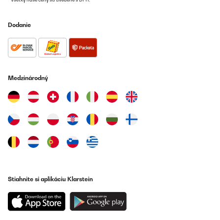
Utilisateur d'Amazon
Preložiť
Dodanie
OVERENÁ KONTROLA
23/06/2023
Très bon rendu A voir à l'usure
Medzinárodný
Utilisateur d'Amazon
Preložiť
OVERENÁ KONTROLA
08/06/2023
für den Teich
Stiahnite si aplikáciu Klarstein
Amazon-Benutzer
Preložiť
OVERENÁ KONTROLA