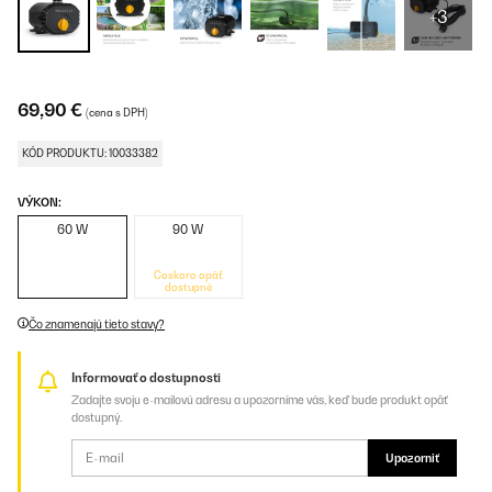
+3
69,90 €
(cena s DPH)
KÓD PRODUKTU: 10033382
VÝKON:
60 W
90 W
Čoskoro opäť
dostupné
Čo znamenajú tieto stavy?
Informovať o dostupnosti
Zadajte svoju e-mailovú adresu a upozorníme vás, keď bude produkt opäť
dostupný.
Upozorniť