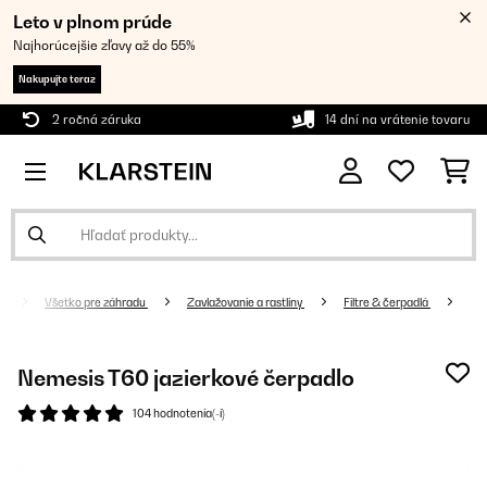
Leto v plnom prúde
Najhorúcejšie zľavy až do 55%
Nakupujte teraz
2 ročná záruka
14 dní na vrátenie tovaru
Všetko pre záhradu
Zavlažovanie a rastliny
Filtre & čerpadlá
Nemesis T60 jazierkové čerpadlo
104 hodnotenia(-í)