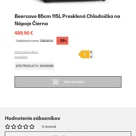
Beercave 85cm 115L Presklená Chladnička na
Nápoje Čierna
489,90 €
-38%
Uvádzacia cena:
799,90 €
Informačný list o
produkte
KÓD PRODUKTU: 10046068
Vložiť do košíka
Hodnotenie zákazníkov
0 recenzií