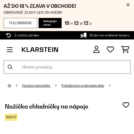
AŽ DO 18 % ZĽAVA V OBCHODE!
OBROVSKÉ ZĽAVY LEN 24 HODÍN!
Nakupujte
15
12
11
FULLSWING18
H
M
S
teraz
2 ročná záruka
14 dní na vrátenie tovaru
Domáce spotrebiče
Príslušenstvo a náhradné diely
Nožička chladničky na nápoje
NOVÝ