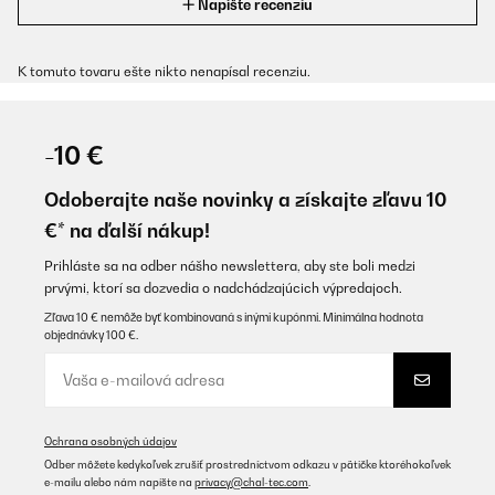
Napíšte recenziu
K tomuto tovaru ešte nikto nenapísal recenziu.
-10 €
Odoberajte naše novinky a získajte zľavu 10
€* na ďalší nákup!
Prihláste sa na odber nášho newslettera, aby ste boli medzi
prvými, ktorí sa dozvedia o nadchádzajúcich výpredajoch.
Zľava 10 € nemôže byť kombinovaná s inými kupónmi. Minimálna hodnota
objednávky 100 €.
Ochrana osobných údajov
Odber môžete kedykoľvek zrušiť prostredníctvom odkazu v pätičke ktoréhokoľvek
e-mailu alebo nám napíšte na
privacy@chal-tec.com
.