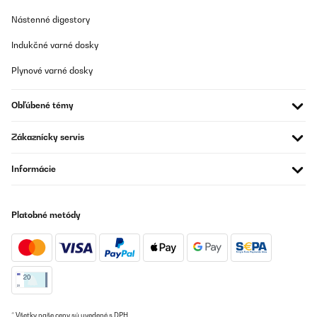
Nástenné digestory
Indukčné varné dosky
Plynové varné dosky
Obľúbené témy
Zákaznícky servis
Informácie
Platobné metódy
* Všetky naše ceny sú uvedené s DPH.